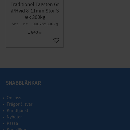
Traditionel Tagsten Gr
å/Hvid 8-11mm Stor S
æk 300kg
000755300kg
1 840
KR
Gem som favorit
SNABBLÄNKAR
Om oss
Frågor & svar
Kundtjänst
Nyheter
Kassa
Köpvillkor