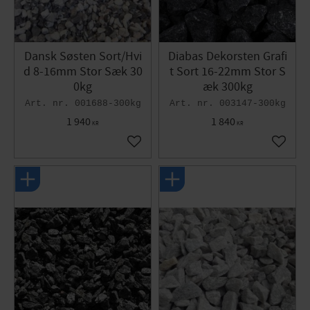
Dansk Søsten Sort/Hvi
Diabas Dekorsten Grafi
d 8-16mm Stor Sæk 30
t Sort 16-22mm Stor S
0kg
æk 300kg
001688-300kg
003147-300kg
1 940
1 840
KR
KR
Gem som favorit
Gem so