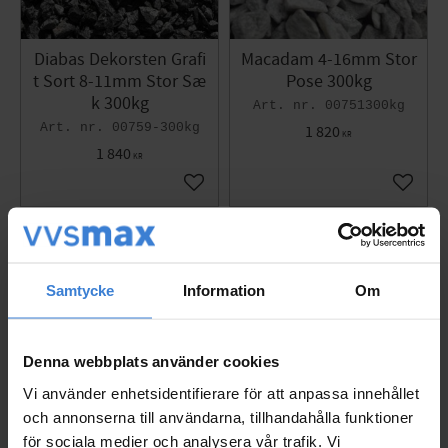
Diabas Dekorsten Grafi
Macadam 4-16mm Stor
t Sort 8-11mm Stor Sæ
Pose 300kg
k 300kg
00751300kg
00759-300kg
1 820
KR
1 840
KR
Gem som favorit
Gem so
Samtycke
Information
Om
Denna webbplats använder cookies
Vi använder enhetsidentifierare för att anpassa innehållet
och annonserna till användarna, tillhandahålla funktioner
för sociala medier och analysera vår trafik. Vi