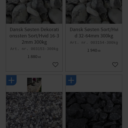
Dansk Søsten Dekorati
Dansk Søsten Sort/Hvi
onssten Sort/Hvid 16-3
d 32-64mm 300kg
2mm 300kg
003154-300kg
003153-300kg
1 940
KR
1 880
KR
Gem som favorit
Gem so