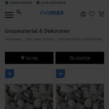
check_circle
SIKKER E-HANDEL
check_circle
ALTID GODE PRISER
Menu
INDKØ
FAVORIT
Grusmaterial & Dekorsten
UDENDØRS
GRILLAR & UTEKÖK
GRUSMATERIAL & DEKORSTEN
FILTRE
SORTER