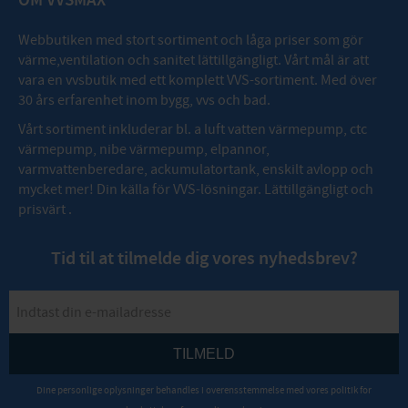
OM VVSMAX
Webbutiken med stort sortiment och låga priser som gör
värme,ventilation och sanitet lättillgängligt. Vårt mål är att
vara en vvsbutik med ett komplett VVS-sortiment. Med över
30 års erfarenhet inom bygg, vvs och bad.
Vårt sortiment inkluderar bl. a luft vatten värmepump, ctc
värmepump, nibe värmepump, elpannor,
varmvattenberedare, ackumulatortank, enskilt avlopp och
mycket mer! Din källa för VVS-lösningar. Lättillgängligt och
prisvärt .
Tid til at tilmelde dig vores nyhedsbrev?
TILMELD
Dine personlige oplysninger behandles i overensstemmelse med vores
politik for