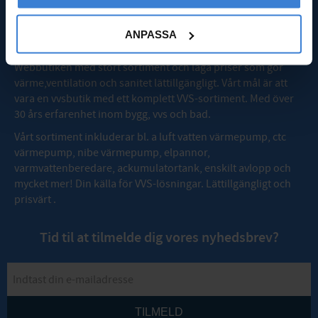
OM VVSMAX
ANPASSA
Webbutiken med stort sortiment och låga priser som gör
värme,ventilation och sanitet lättillgängligt. Vårt mål är att
vara en vvsbutik med ett komplett VVS-sortiment. Med över
30 års erfarenhet inom bygg, vvs och bad.
Vårt sortiment inkluderar bl. a luft vatten värmepump, ctc
värmepump, nibe värmepump, elpannor,
varmvattenberedare, ackumulatortank, enskilt avlopp och
mycket mer! Din källa för VVS-lösningar. Lättillgängligt och
prisvärt .
Tid til at tilmelde dig vores nyhedsbrev?
TILMELD