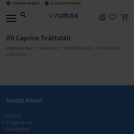
check_circle
SIKKER E-HANDEL
check_circle
ALTID GODE PRISER
Menu
INDKØ
FAVORIT
Ifö Caprice Tvättställ
KØKKEN & BAD
HÅNDVASK
TVÄTTSTÄLL IFÖ
IFÖ CAPRICE
TVÄTTSTÄLL
SNABBLÄNKAR
Om oss
Frågor & svar
Kundtjänst