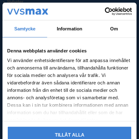
Nyheter
Kassa
Köpvillkor
Integritetspolicy
Samtycke
Information
Om
Reklamation & retur
Nöjd med din beställning?
Logga in
Denna webbplats använder cookies
Vi använder enhetsidentifierare för att anpassa innehållet
GODMOTTAGNING
och annonserna till användarna, tillhandahålla funktioner
för sociala medier och analysera vår trafik. Vi
Mån - Fre: 08:00 - 16:00
vidarebefordrar även sådana identifierare och annan
Lördag: Stängt
information från din enhet till de sociala medier och
Söndag: Stängt
annons- och analysföretag som vi samarbetar med.
Dessa kan i sin tur kombinera informationen med annan
ADRESS
information som du har tillhandahållit eller som de har
samlat in när du har använt deras tjänster.
Falsterbovägen 245,
23591 Vellinge
TILLÅT ALLA
Org.nr 556597-9712