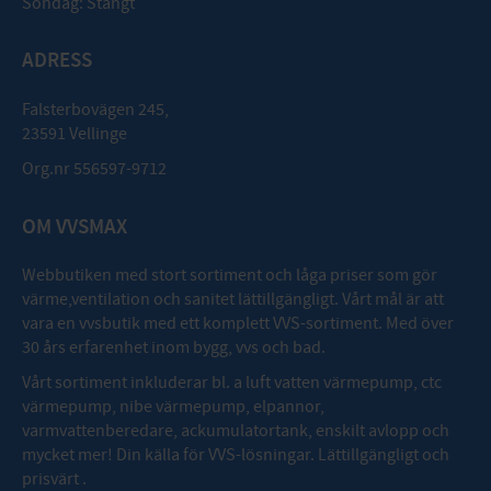
Söndag: Stängt
ADRESS
Falsterbovägen 245,
23591 Vellinge
Org.nr 556597-9712
OM VVSMAX
Webbutiken med stort sortiment och låga priser som gör
värme,ventilation och sanitet lättillgängligt. Vårt mål är att
vara en vvsbutik med ett komplett VVS-sortiment. Med över
30 års erfarenhet inom bygg, vvs och bad.
Vårt sortiment inkluderar bl. a luft vatten värmepump, ctc
värmepump, nibe värmepump, elpannor,
varmvattenberedare, ackumulatortank, enskilt avlopp och
mycket mer! Din källa för VVS-lösningar. Lättillgängligt och
prisvärt .