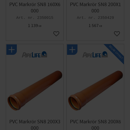
PVC Markrör SN8 160X6
PVC Markrör SN8 200X1
000
000
2350015
2350429
1 139
1 567
KR
KR
Gem som favorit
Gem so
BEGÄR OFFERT
PVC Markrör SN8 200X3
PVC Markrör SN8 200X6
000
000