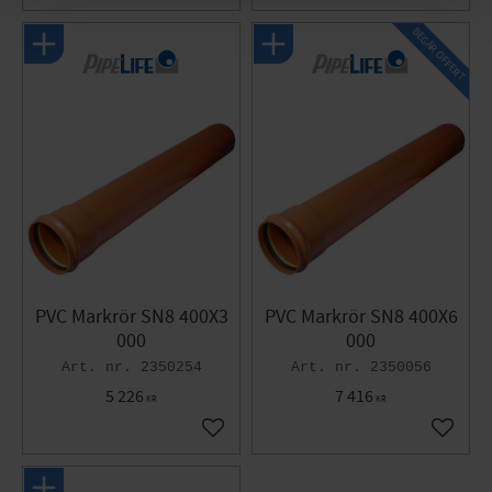
BEGÄR OFFERT
PVC Markrör SN8 400X3
PVC Markrör SN8 400X6
000
000
2350254
2350056
5 226
7 416
KR
KR
Gem som favorit
Gem so