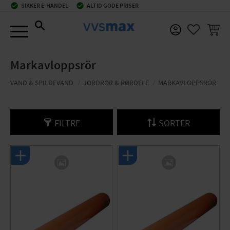
check_circle
SIKKER E-HANDEL
check_circle
ALTID GODE PRISER
Menu
INDKØ
FAVORIT
Markavloppsrör
VAND & SPILDEVAND
JORDRØR & RØRDELE
MARKAVLOPPSRÖR
FILTRE
SORTER