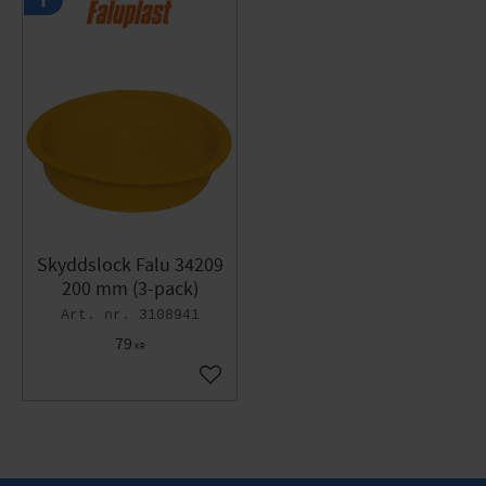
Skyddslock Falu 34209
200 mm (3-pack)
3108941
79
KR
Gem som favorit