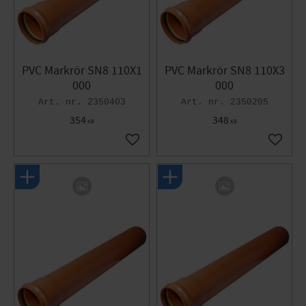
PVC Markrör SN8 110X1
PVC Markrör SN8 110X3
000
000
2350403
2350205
354
348
KR
KR
Gem som favorit
Gem so