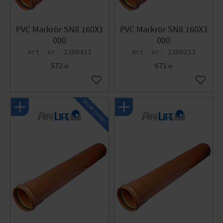
PVC Markrör SN8 160X1
PVC Markrör SN8 160X3
000
000
2350411
2350213
572
671
KR
KR
Gem som favorit
Gem so
BEGÄR OFFERT