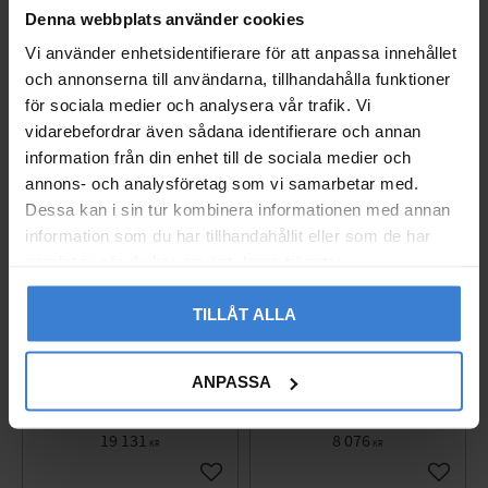
4 452
5 096
KR
KR
Denna webbplats använder cookies
Gem som favorit
Gem so
Vi använder enhetsidentifierare för att anpassa innehållet
och annonserna till användarna, tillhandahålla funktioner
BEGÄR OFFERT
för sociala medier och analysera vår trafik. Vi
vidarebefordrar även sådana identifierare och annan
information från din enhet till de sociala medier och
annons- och analysföretag som vi samarbetar med.
Dessa kan i sin tur kombinera informationen med annan
information som du har tillhandahållit eller som de har
samlat in när du har använt deras tjänster.
TILLÅT ALLA
PVC Markrör SN8 315X3
PVC Markrör SN8 315X6
ANPASSA
000
000
2350247
2350049
19 131
8 076
KR
KR
Gem som favorit
Gem so