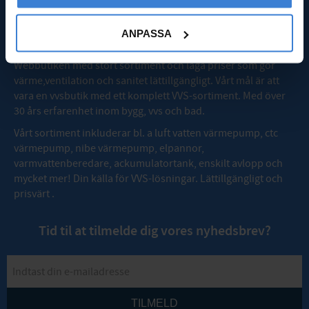
OM VVSMAX
ANPASSA
Webbutiken med stort sortiment och låga priser som gör
värme,ventilation och sanitet lättillgängligt. Vårt mål är att
vara en vvsbutik med ett komplett VVS-sortiment. Med över
30 års erfarenhet inom bygg, vvs och bad.
Vårt sortiment inkluderar bl. a luft vatten värmepump, ctc
värmepump, nibe värmepump, elpannor,
varmvattenberedare, ackumulatortank, enskilt avlopp och
mycket mer! Din källa för VVS-lösningar. Lättillgängligt och
prisvärt .
Tid til at tilmelde dig vores nyhedsbrev?
TILMELD