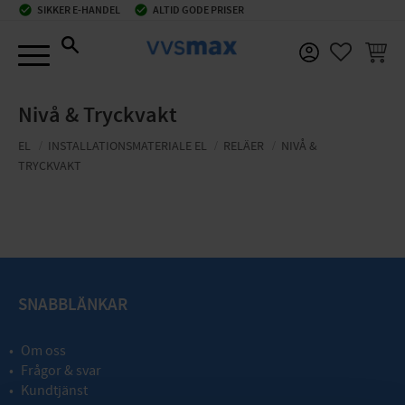
check_circle
SIKKER E-HANDEL
check_circle
ALTID GODE PRISER
Menu
INDKØ
FAVORIT
Nivå & Tryckvakt
EL
INSTALLATIONSMATERIALE EL
RELÄER
NIVÅ &
TRYCKVAKT
SNABBLÄNKAR
Om oss
Frågor & svar
Kundtjänst