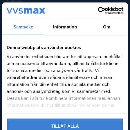
Nyheter
Kassa
Köpvillkor
Integritetspolicy
Samtycke
Information
Om
Reklamation & retur
Nöjd med din beställning?
Logga in
Denna webbplats använder cookies
Vi använder enhetsidentifierare för att anpassa innehållet
GODMOTTAGNING
och annonserna till användarna, tillhandahålla funktioner
för sociala medier och analysera vår trafik. Vi
Mån - Fre: 08:00 - 16:00
vidarebefordrar även sådana identifierare och annan
Lördag: Stängt
information från din enhet till de sociala medier och
Söndag: Stängt
annons- och analysföretag som vi samarbetar med.
Dessa kan i sin tur kombinera informationen med annan
ADRESS
information som du har tillhandahållit eller som de har
samlat in när du har använt deras tjänster.
Falsterbovägen 245,
23591 Vellinge
TILLÅT ALLA
Org.nr 556597-9712