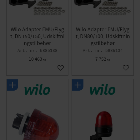
Wilo Adapter EMU/Flyg
Wilo Adapter EMU/Flyg
t, DN150/150, Udskiftni
t, DN80/100, Udskiftnin
ngstilbehør
gstilbehør
5885138
5885134
10 463
7 752
KR
KR
Gem som favorit
Gem so