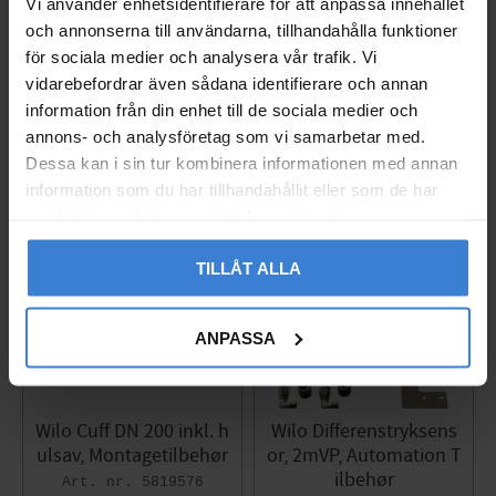
Vi använder enhetsidentifierare för att anpassa innehållet
ør
ør
och annonserna till användarna, tillhandahålla funktioner
5819578
5819579
för sociala medier och analysera vår trafik. Vi
2 138
2 303
KR
KR
vidarebefordrar även sådana identifierare och annan
Gem som favorit
Gem so
information från din enhet till de sociala medier och
annons- och analysföretag som vi samarbetar med.
Dessa kan i sin tur kombinera informationen med annan
information som du har tillhandahållit eller som de har
samlat in när du har använt deras tjänster.
TILLÅT ALLA
ANPASSA
Wilo Cuff DN 200 inkl. h
Wilo Differenstryksens
ulsav, Montagetilbehør
or, 2mVP, Automation T
ilbehør
5819576