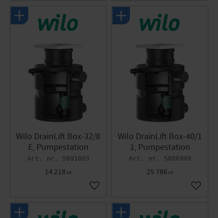
Wilo DrainLift Box-32/8
Wilo DrainLift Box-40/1
E, Pumpestation
1, Pumpestation
5891003
5888909
14 218
25 786
KR
KR
Gem som favorit
Gem so