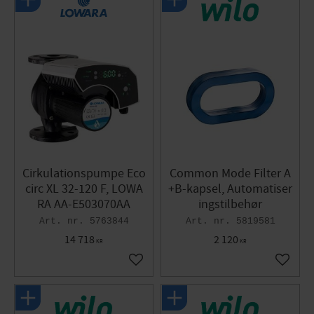
Cirkulationspumpe Eco
Common Mode Filter A
circ XL 32-120 F, LOWA
+B-kapsel, Automatiser
RA AA-E503070AA
ingstilbehør
5763844
5819581
14 718
2 120
KR
KR
Gem som favorit
Gem so