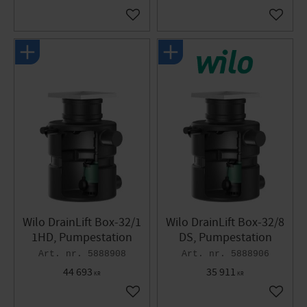
Gem som favorit
Gem so
Wilo DrainLift Box-32/1
Wilo DrainLift Box-32/8
1HD, Pumpestation
DS, Pumpestation
5888908
5888906
44 693
35 911
KR
KR
Gem som favorit
Gem so