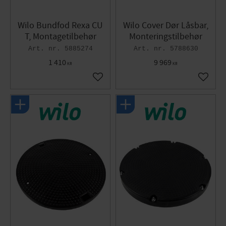
Wilo Bundfod Rexa CU
Wilo Cover Dør Låsbar,
T, Montagetilbehør
Monteringstilbehør
5885274
5788630
1 410
9 969
KR
KR
Gem som favorit
Gem so