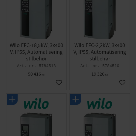
Wilo EFC-18,5kW, 3x400
Wilo EFC-2,2kW, 3x400
V, IP55, Automatisering
V, IP55, Automatisering
stilbehør
stilbehør
5784518
5784510
50 416
19 326
KR
KR
Gem som favorit
Gem so