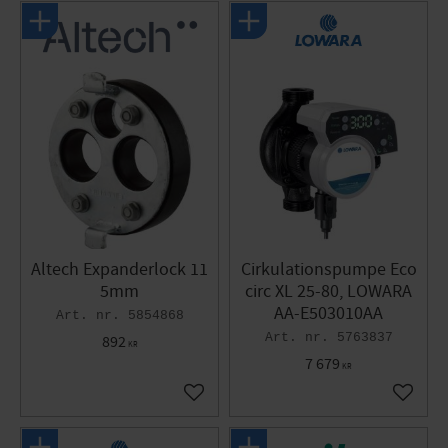
Altech Expanderlock 11
Cirkulationspumpe Eco
5mm
circ XL 25-80, LOWARA
AA-E503010AA
5854868
5763837
892
KR
7 679
KR
Gem som favorit
Gem so