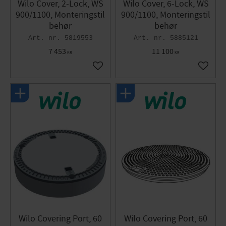
Wilo Cover, 2-Lock, WS
Wilo Cover, 6-Lock, WS
900/1100, Monteringstil
900/1100, Monteringstil
behør
behør
5819553
5885121
7 453
11 100
KR
KR
Gem som favorit
Gem so
Wilo Covering Port, 60
Wilo Covering Port, 60