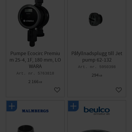
Pumpe Ecocirc Premiu
Påfyllnadsplugg till Jet
m 25-4, 1F, 180 mm, LO
pump 62-132
WARA
5950398
5763818
294
KR
2 166
KR
Gem som favorit
Gem so