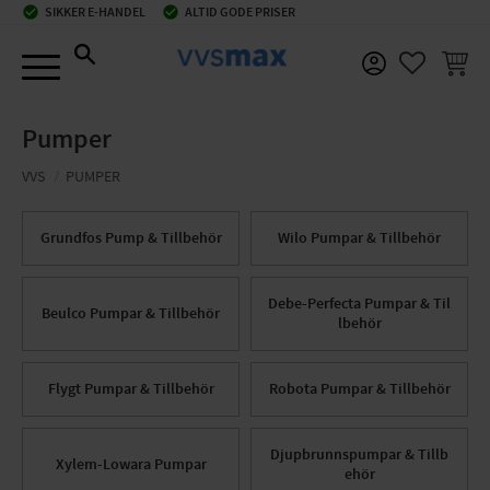
check_circle
SIKKER E-HANDEL
check_circle
ALTID GODE PRISER
Menu
INDKØ
FAVORIT
Pumper
VVS
PUMPER
Grundfos Pump & Tillbehör
Wilo Pumpar & Tillbehör
Debe-Perfecta Pumpar & Til
Beulco Pumpar & Tillbehör
lbehör
Flygt Pumpar & Tillbehör
Robota Pumpar & Tillbehör
Djupbrunnspumpar & Tillb
Xylem-Lowara Pumpar
ehör