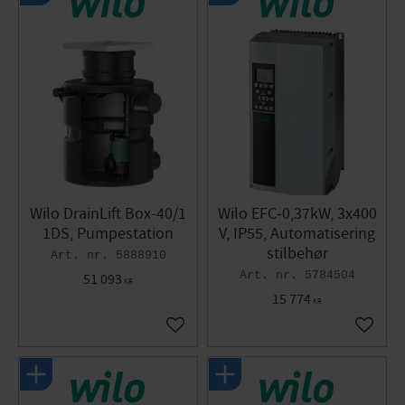
Wilo DrainLift Box-40/1
Wilo EFC-0,37kW, 3x400
1DS, Pumpestation
V, IP55, Automatisering
stilbehør
5888910
5784504
51 093
KR
15 774
KR
Gem som favorit
Gem so