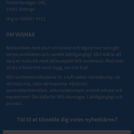
Falsterbovägen 245,
23591 Vellinge
Org.nr 556597-9712
OM VVSMAX
Webbutiken med stort sortiment och låga priser som gör
värme,ventilation och sanitet lättillgängligt. Vårt mål är att
vara en vvsbutik med ett komplett VVS-sortiment. Med över
30 års erfarenhet inom bygg, vvs och bad.
Vårt sortiment inkluderar bl. a luft vatten värmepump, ctc
värmepump, nibe värmepump, elpannor,
varmvattenberedare, ackumulatortank, enskilt avlopp och
mycket mer! Din källa för VVS-lösningar. Lättillgängligt och
prisvärt .
Tid til at tilmelde dig vores nyhedsbrev?