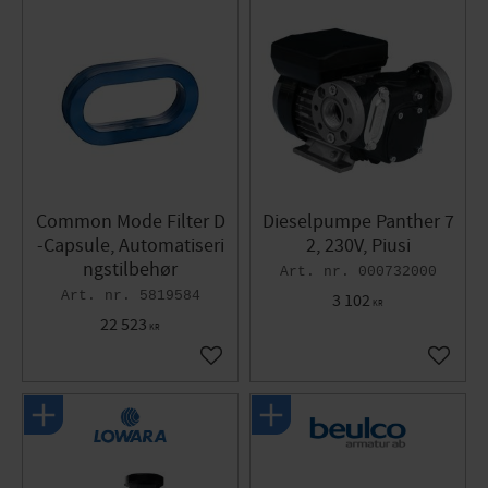
Common Mode Filter D
Dieselpumpe Panther 7
-Capsule, Automatiseri
2, 230V, Piusi
ngstilbehør
000732000
5819584
3 102
KR
22 523
KR
Gem som favorit
Gem so