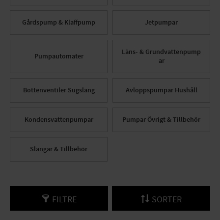
Gårdspump & Klaffpump
Jetpumpar
Läns- & Grundvattenpump
Pumpautomater
ar
Bottenventiler Sugslang
Avloppspumpar Hushåll
Kondensvattenpumpar
Pumpar Övrigt & Tillbehör
Slangar & Tillbehör
FILTRE
SORTER