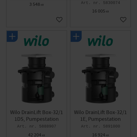
5830074
3 548
KR
16 005
KR
Gem som favorit
Gem so
Wilo DrainLift Box-32/1
Wilo DrainLift Box-32/1
1DS, Pumpestation
1E, Pumpestation
5888907
5891000
42 204
16 924
KR
KR