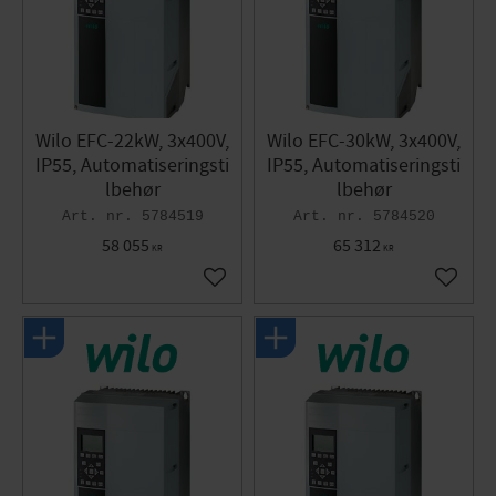
Wilo EFC-22kW, 3x400V,
Wilo EFC-30kW, 3x400V,
IP55, Automatiseringsti
IP55, Automatiseringsti
lbehør
lbehør
5784519
5784520
58 055
65 312
KR
KR
Gem som favorit
Gem so