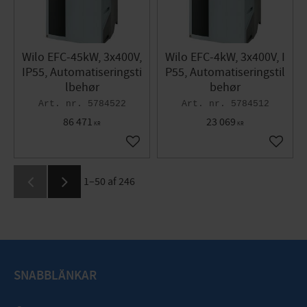
Wilo EFC-45kW, 3x400V,
Wilo EFC-4kW, 3x400V, I
IP55, Automatiseringsti
P55, Automatiseringstil
lbehør
behør
5784522
5784512
86 471
23 069
KR
KR
Gem som favorit
Gem so
1–
50
af
246
SNABBLÄNKAR