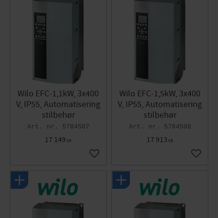
Wilo EFC-1,1kW, 3x400
Wilo EFC-1,5kW, 3x400
V, IP55, Automatisering
V, IP55, Automatisering
stilbehør
stilbehør
5784507
5784508
17 149
17 913
KR
KR
Gem som favorit
Gem so