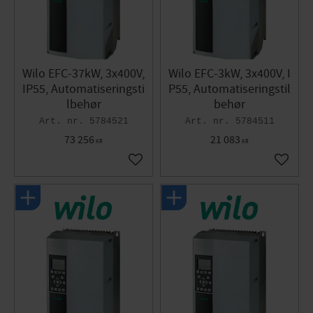
Wilo EFC-37kW, 3x400V,
Wilo EFC-3kW, 3x400V, I
IP55, Automatiseringsti
P55, Automatiseringstil
lbehør
behør
5784521
5784511
73 256
21 083
KR
KR
Gem som favorit
Gem so