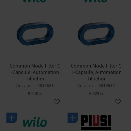
Common Mode Filter C
Common Mode Filter C
-Capsule, Automation
1-Capsule, Automation
Tilbehør
Tilbehør
5819583
5819582
9 240
6 023
KR
KR
Gem som favorit
Gem so