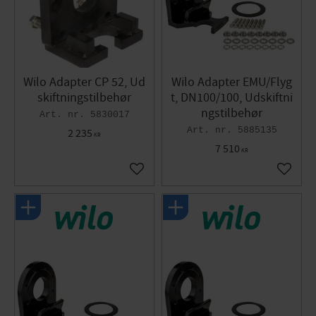
Wilo Adapter CP 52, Ud
Wilo Adapter EMU/Flyg
skiftningstilbehør
t, DN100/100, Udskiftni
ngstilbehør
5830017
5885135
2 235
KR
7 510
KR
Gem som favorit
Gem so