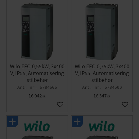
Wilo EFC-0,55kW, 3x400
Wilo EFC-0,75kW, 3x400
V, IP55, Automatisering
V, IP55, Automatisering
stilbehør
stilbehør
5784505
5784506
16 042
16 347
KR
KR
Gem som favorit
Gem so