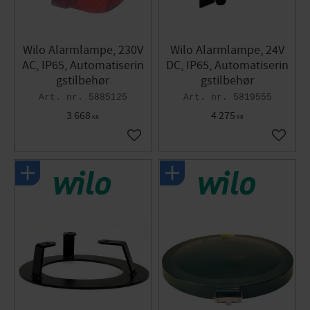
Wilo Alarmlampe, 230V
Wilo Alarmlampe, 24V
AC, IP65, Automatiserin
DC, IP65, Automatiserin
gstilbehør
gstilbehør
5885125
5819555
3 668
4 275
KR
KR
Gem som favorit
Gem so