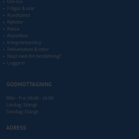
Om oss
Frågor & svar
Kundtjänst
Nyheter
Kassa
Köpvillkor
Integritetspolicy
Reklamation & retur
Nöjd med din beställning?
Logga in
GODMOTTAGNING
Mån - Fre: 08:00 - 16:00
Lördag: Stängt
Söndag: Stängt
ADRESS