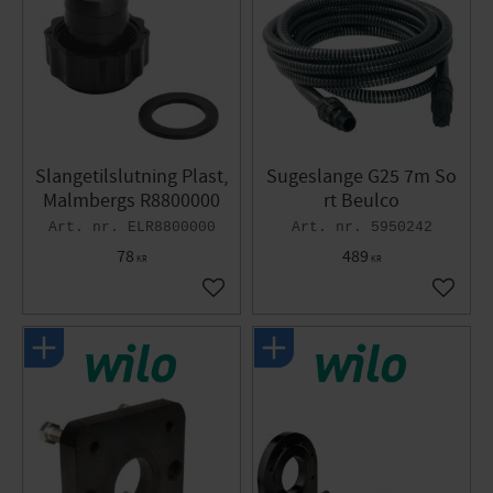
Slangetilslutning Plast,
Sugeslange G25 7m So
Malmbergs R8800000
rt Beulco
ELR8800000
5950242
78
489
KR
KR
Gem som favorit
Gem so