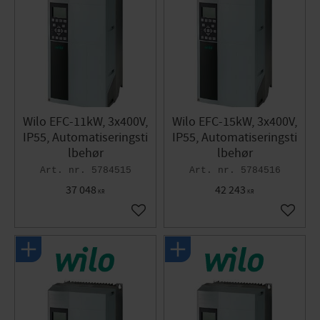
Wilo EFC-11kW, 3x400V,
Wilo EFC-15kW, 3x400V,
IP55, Automatiseringsti
IP55, Automatiseringsti
lbehør
lbehør
5784515
5784516
37 048
42 243
KR
KR
Gem som favorit
Gem so