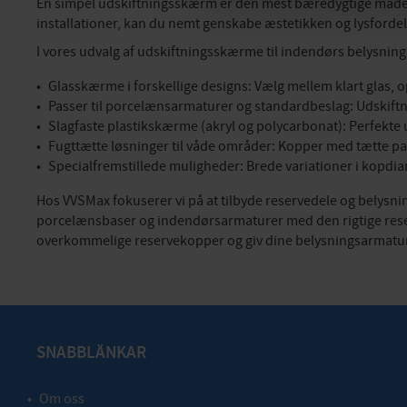
En simpel udskiftningsskærm er den mest bæredygtige måde at 
installationer, kan du nemt genskabe æstetikken og lysfordel
I vores udvalg af udskiftningsskærme til indendørs belysning t
Glasskærme i forskellige designs: Vælg mellem klart glas, op
Passer til porcelænsarmaturer og standardbeslag: Udskiftni
Slagfaste plastikskærme (akryl og polycarbonat): Perfekte
Fugttætte løsninger til våde områder: Kopper med tætte pak
Specialfremstillede muligheder: Brede variationer i kopdi
Hos VVSMax fokuserer vi på at tilbyde reservedele og belysn
porcelænsbaser og indendørsarmaturer med den rigtige reserv
overkommelige reservekopper og giv dine belysningsarmature
SNABBLÄNKAR
Om oss