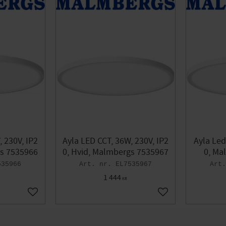
, 230V, IP2
Ayla LED CCT, 36W, 230V, IP2
Ayla Led
gs 7535966
0, Hvid, Malmbergs 7535967
0, Ma
535966
EL7535967
1 444
KR
Gem som favorit
Gem som favorit