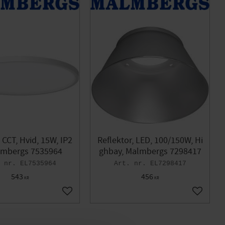
 CCT, Hvid, 15W, IP2
Reflektor, LED, 100/150W, Hi
lmbergs 7535964
ghbay, Malmbergs 7298417
EL7535964
EL7298417
543
456
KR
KR
Gem som favorit
Gem som