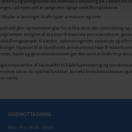
forny og vedligeholde din indendørs belysning på. I stedet for at 
ingen i dit hjem ved at vælge den rigtige udskiftningsskærm.
ilbyder vi løsninger til alle typer armaturer og rum:
alhvidt glas og matslebet glas for at få præcis den lysfordeling og 
ngslamper designet til at passe til klassiske porcelænsbaser, gevi
 udskiftningslamper til kældre, opbevaringsrum, vaskerum og offen
ninger tilpasset til at opretholde armaturernes høje IP-klassifice
ameter, højde og gevinddimensioner gør det nemt at finde en præci
ingskomponenter af høj kvalitet til både hjemmebrug og ejendomsad
ekop sikrer du optimal funktion, korrekt beskyttelsesklasse og blæ
r nyt liv.
GODMOTTAGNING
Mån - Fre: 08:00 - 16:00