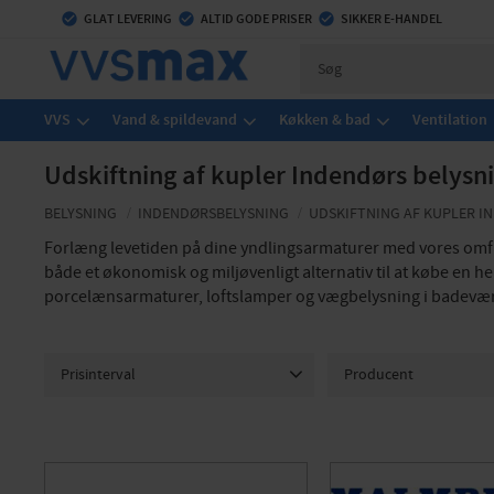
check_circle
GLAT LEVERING
check_circle
ALTID GODE PRISER
check_circle
SIKKER E-HANDEL
VVS
Vand & spildevand
Køkken & bad
Ventilation
Udskiftning af kupler Indendørs belysn
BELYSNING
INDENDØRSBELYSNING
UDSKIFTNING AF KUPLER I
Forlæng levetiden på dine yndlingsarmaturer med vores omfat
både et økonomisk og miljøvenligt alternativ til at købe en h
porcelænsarmaturer, loftslamper og vægbelysning i badevær
Prisinterval
Producent
412
1 444
IFÖ ELECTRIC
1
MALMBERGS
5