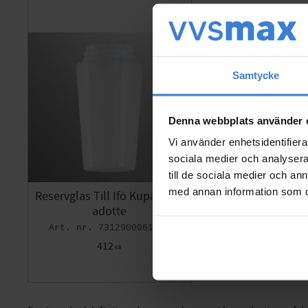
Samtycke
Denna webbplats använder 
Vi använder enhetsidentifierar
sociala medier och analysera 
till de sociala medier och a
med annan information som du 
Reservglas Till Ifö Kupa Bern
adotte
7312900061092
412
KR
Gem som favorit