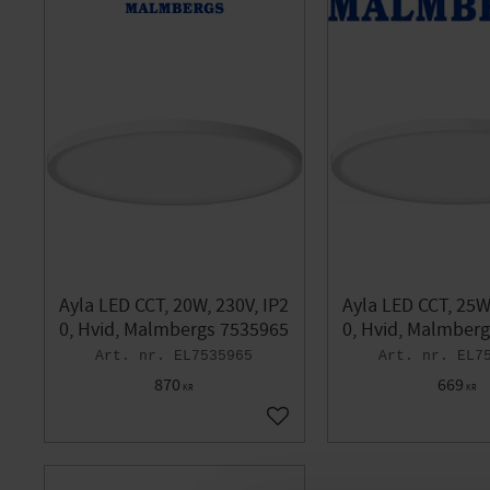
Ayla LED CCT, 20W, 230V, IP2
Ayla LED CCT, 25W
0, Hvid, Malmbergs 7535965
0, Hvid, Malmber
EL7535965
EL7
870
669
KR
KR
Gem som favorit