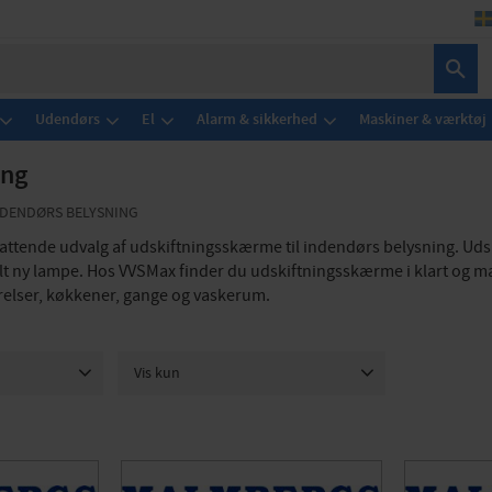
Udendørs
El
Alarm & sikkerhed
Maskiner & værktøj
ing
NDENDØRS BELYSNING
tende udvalg af udskiftningsskærme til indendørs belysning. Udski
elt ny lampe. Hos VVSMax finder du udskiftningsskærme i klart og mat
elser, køkkener, gange og vaskerum.
Vis kun
Er på lager
6