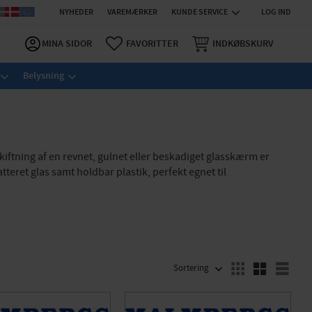
NYHEDER
VAREMÆRKER
KUNDE SERVICE
LOG IND
MINA SIDOR
FAVORITTER
INDKØBSKURV
Belysning
ftning af en revnet, gulnet eller beskadiget glasskærm er
teret glas samt holdbar plastik, perfekt egnet til
VÆLG SORTERINGSMETODE
Vælg