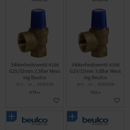
Sikkerhedsventil 4166
Sikkerhedsventil 4166
G25/32mm 2,5Bar Mess
G25/32mm 3,0Bar Mess
ing Beulco
ing Beulco
5535338
5535339
674
702
KR
KR
Gem som favorit
Gem so