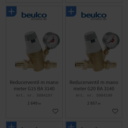
Reducerventil m mano
Reducerventil m mano
meter G15 BA 3140
meter G20 BA 3140
5084197
5084198
1 649
2 857
KR
KR
Gem som favorit
Gem so