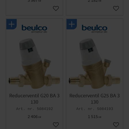
3 567
2 182
KR
KR
Gem som favorit
Gem so
Reducerventil G20 BA 3
Reducerventil G25 BA 3
130
130
5084192
5084193
2 406
1 515
KR
KR
Gem som favorit
Gem so