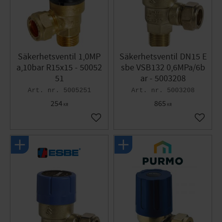
Säkerhetsventil 1,0MP
Säkerhetsventil DN15 E
a,10bar R15x15 - 50052
sbe VSB132 0,6MPa/6b
51
ar - 5003208
5005251
5003208
254
865
KR
KR
Gem som favorit
Gem so