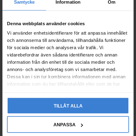
Samtycke
Information
Om
Denna webbplats använder cookies
Vi använder enhetsidentifierare för att anpassa innehållet
och annonserna till användarna, tillhandahålla funktioner
för sociala medier och analysera vår trafik. Vi
Sikkerhedsventil 4171
Sikkerhedsventil 4171
vidarebefordrar även sådana identifierare och annan
G20/22mm 2,5Bar Mess
G20xCU22 2,0Bar Messi
information från din enhet till de sociala medier och
ing Beulco
ng Beulco
annons- och analysföretag som vi samarbetar med.
5005297
5005296
Dessa kan i sin tur kombinera informationen med annan
459
459
information som du har tillhandahållit eller som de har
KR
KR
samlat in när du har använt deras tjänster.
Gem som favorit
Gem so
TILLÅT ALLA
ANPASSA