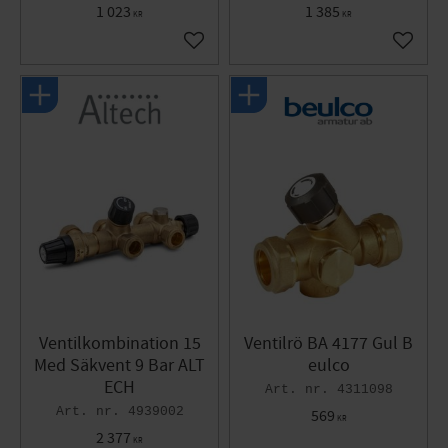
1 023
1 385
KR
KR
Gem som favorit
Gem so
Ventilkombination 15
Ventilrö BA 4177 Gul B
Med Säkvent 9 Bar ALT
eulco
ECH
4311098
4939002
569
KR
2 377
KR