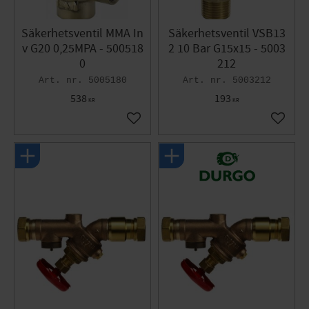
Säkerhetsventil MMA In
Säkerhetsventil VSB13
v G20 0,25MPA - 500518
2 10 Bar G15x15 - 5003
0
212
5005180
5003212
538
193
KR
KR
Gem som favorit
Gem so