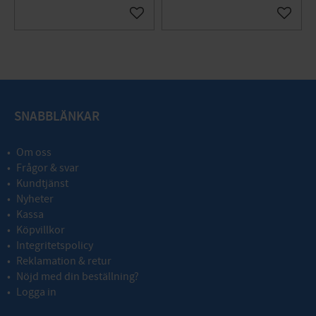
Gem som favorit
Gem so
SNABBLÄNKAR
Om oss
Frågor & svar
Kundtjänst
Nyheter
Kassa
Köpvillkor
Integritetspolicy
Reklamation & retur
Nöjd med din beställning?
Logga in