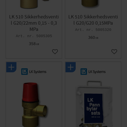
LK 510 Sikkerhedsventi
LK 510 Sikkerhedsventi
l G20/22mm 0,15 - 0,3
l G20/G20 0,15MPa
MPa
5005320
5005305
360
KR
358
KR
Gem som favorit
Gem so