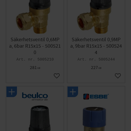
Säkerhetsventil 0,6MP
Säkerhetsventil 0,9MP
a, 6bar R15x15 - 500521
a, 9bar R15x15 - 500524
0
4
5005210
5005244
281
227
KR
KR
Gem som favorit
Gem so