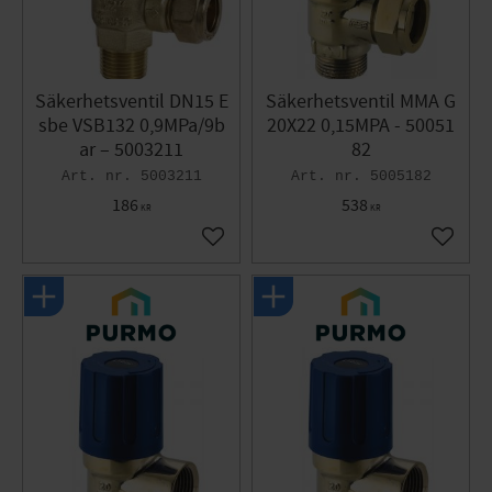
Säkerhetsventil DN15 E
Säkerhetsventil MMA G
sbe VSB132 0,9MPa/9b
20X22 0,15MPA - 50051
ar – 5003211
82
5003211
5005182
186
538
KR
KR
Gem som favorit
Gem so