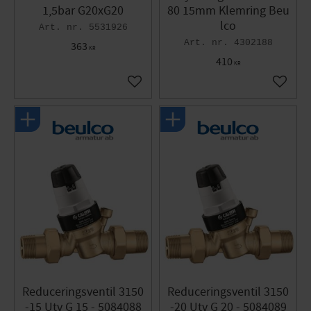
1,5bar G20xG20
80 15mm Klemring Beu
lco
5531926
4302188
363
KR
410
KR
Gem som favorit
Gem so
Reduceringsventil 3150
Reduceringsventil 3150
-15 Utv G 15 - 5084088
-20 Utv G 20 - 5084089