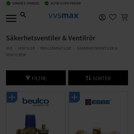
check_circle
SIKKER E-HANDEL
check_circle
ALTID GODE PRISER
Menu
INDKØ
FAVORIT
Säkerhetsventiler & Ventilrör
VVS
VENTILER
REGLERVENTILER
SÄKERHETSVENTILER &
VENTILRÖR
FILTRE
SORTER