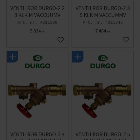
VENTILRÖR DURGO-2 2
VENTILRÖR DURGO-2 3
8 KLK M VACCUUMV
5 KLK M VACCUMMV
4311338
4311346
5 834
7 484
KR
KR
Gem som favorit
Gem so
VENTILRÖR DURGO-2 4
VENTILRÖR DURGO-2 5