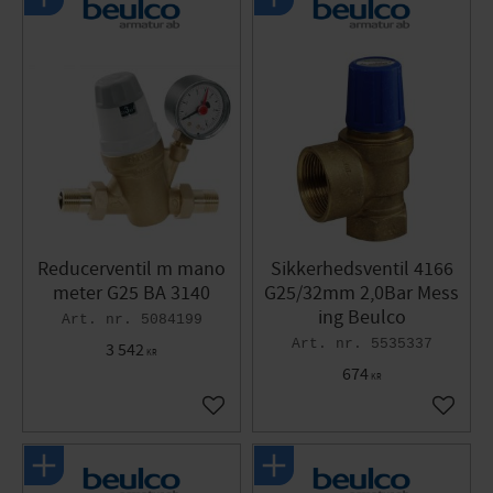
Reducerventil m mano
Sikkerhedsventil 4166
meter G25 BA 3140
G25/32mm 2,0Bar Mess
ing Beulco
5084199
5535337
3 542
KR
674
KR
Gem som favorit
Gem so