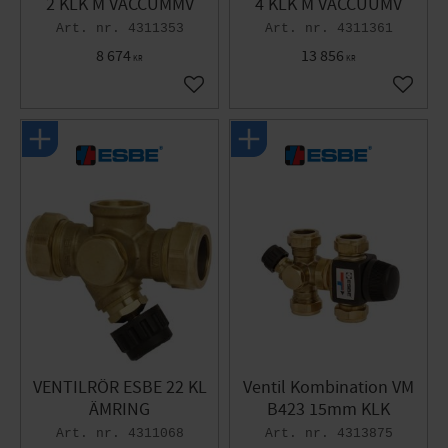
2 KLK M VACCUMMV
4 KLK M VACCUUMV
4311353
4311361
8 674
13 856
KR
KR
Gem som favorit
Gem so
VENTILRÖR ESBE 22 KL
Ventil Kombination VM
ÄMRING
B423 15mm KLK
4311068
4313875