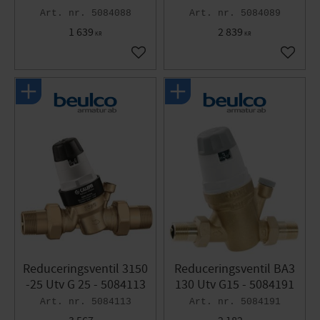
5084088
5084089
1 639
2 839
KR
KR
Gem som favorit
Gem so
Reduceringsventil 3150
Reduceringsventil BA3
-25 Utv G 25 - 5084113
130 Utv G15 - 5084191
5084113
5084191