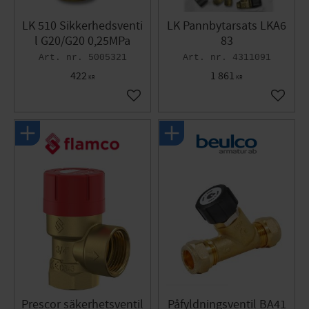
LK 510 Sikkerhedsventi
LK Pannbytarsats LKA6
l G20/G20 0,25MPa
83
5005321
4311091
422
1 861
KR
KR
Gem som favorit
Gem so
Prescor säkerhetsventil
Påfyldningsventil BA41