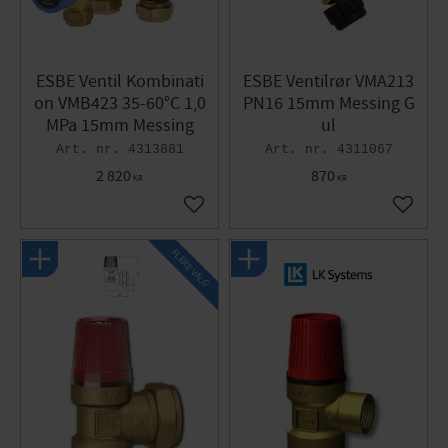
ESBE Ventil Kombinati
ESBE Ventilrør VMA213
on VMB423 35-60°C 1,0
PN16 15mm Messing G
MPa 15mm Messing
ul
4313881
4311067
2 820
870
KR
KR
Gem som favorit
Gem so
FLERE VALG