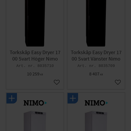
Torkskåp Easy Dryer 17
Torkskåp Easy Dryer 17
00 Svart Höger Nimo
00 Svart Vänster Nimo
8035710
8035709
10 259
8 407
KR
KR
Gem som favorit
Gem so