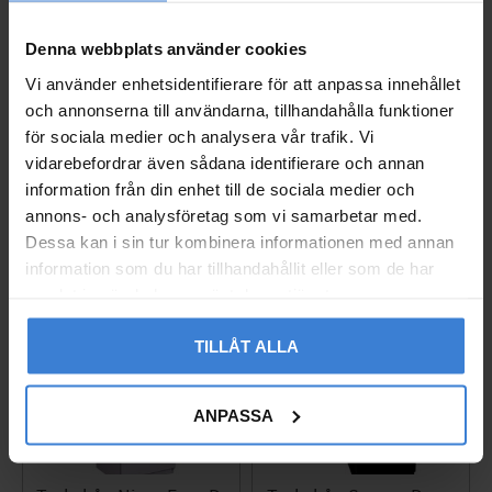
Denna webbplats använder cookies
Torkskåp FT 120 FL Se
Torkskåp FT 120 VP Ni
nsor Nimo
mo
Vi använder enhetsidentifierare för att anpassa innehållet
8035873
8035871
och annonserna till användarna, tillhandahålla funktioner
37 634
53 551
för sociala medier och analysera vår trafik. Vi
KR
KR
vidarebefordrar även sådana identifierare och annan
Gem som favorit
Gem so
information från din enhet till de sociala medier och
annons- och analysföretag som vi samarbetar med.
Dessa kan i sin tur kombinera informationen med annan
information som du har tillhandahållit eller som de har
samlat in när du har använt deras tjänster.
TILLÅT ALLA
ANPASSA