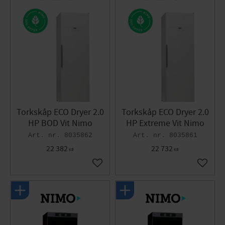
Torkskåp ECO Dryer 2.0
Torkskåp ECO Dryer 2.0
HP BOD Vit Nimo
HP Extreme Vit Nimo
8035862
8035861
22 382
22 732
KR
KR
Gem som favorit
Gem so