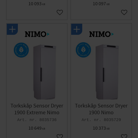
10 093
10 097
KR
KR
Gem som favorit
Gem so
Torkskåp Sensor Dryer
Torkskåp Sensor Dryer
1900 Extreme Nimo
1900 Nimo
8035736
8035729
10 649
10 373
KR
KR