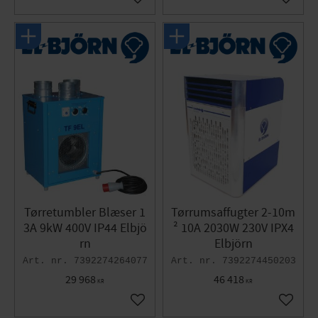
Gem som favorit
Gem so
Tørretumbler Blæser 1
Tørrumsaffugter 2-10m
3A 9kW 400V IP44 Elbjö
² 10A 2030W 230V IPX4
rn
Elbjörn
7392274264077
7392274450203
29 968
46 418
KR
KR
Gem som favorit
Gem so