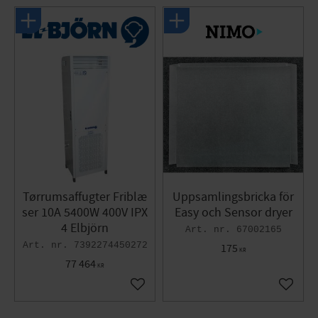
Tørrumsaffugter Friblæ
Uppsamlingsbricka för
ser 10A 5400W 400V IPX
Easy och Sensor dryer
4 Elbjörn
67002165
7392274450272
175
KR
77 464
KR
Gem som favorit
Gem so