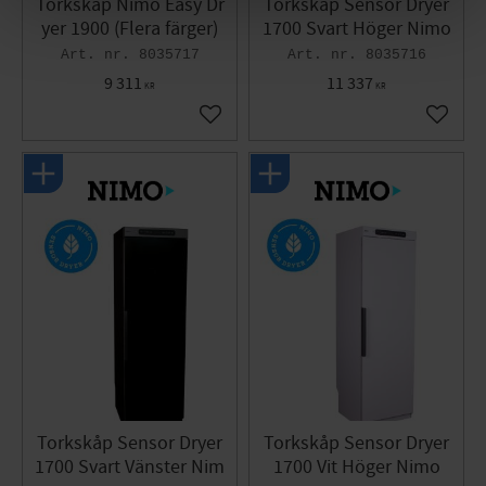
Torkskåp Nimo Easy Dr
Torkskåp Sensor Dryer
yer 1900 (Flera färger)
1700 Svart Höger Nimo
8035717
8035716
9 311
11 337
KR
KR
Gem som favorit
Gem so
Torkskåp Sensor Dryer
Torkskåp Sensor Dryer
1700 Svart Vänster Nim
1700 Vit Höger Nimo