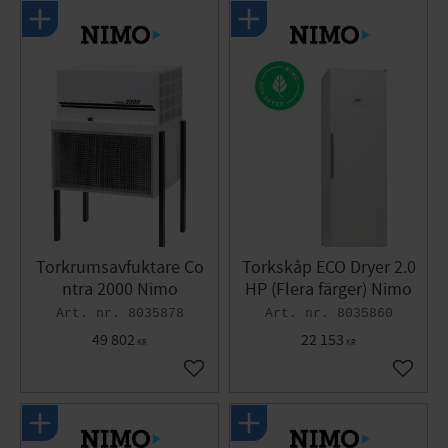
Torkrumsavfuktare Co
Torkskåp ECO Dryer 2.0
ntra 2000 Nimo
HP (Flera färger) Nimo
8035878
8035860
49 802
22 153
KR
KR
Gem som favorit
Gem so