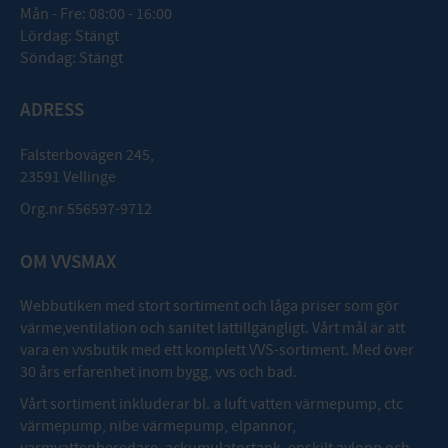
Mån - Fre: 08:00 - 16:00
Lördag: Stängt
Söndag: Stängt
ADRESS
Falsterbovägen 245,
23591 Vellinge
Org.nr 556597-9712
OM VVSMAX
Webbutiken med stort sortiment och låga priser som gör
värme,ventilation och sanitet lättillgängligt. Vårt mål är att
vara en vvsbutik med ett komplett VVS-sortiment. Med över
30 års erfarenhet inom bygg, vvs och bad.
Vårt sortiment inkluderar bl. a luft vatten värmepump, ctc
värmepump, nibe värmepump, elpannor,
varmvattenberedare, ackumulatortank, enskilt avlopp och