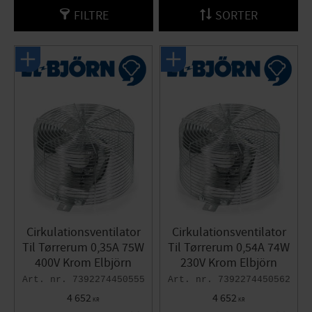
FILTRE
SORTER
Cirkulationsventilator
Cirkulationsventilator
Til Tørrerum 0,35A 75W
Til Tørrerum 0,54A 74W
400V Krom Elbjörn
230V Krom Elbjörn
7392274450555
7392274450562
4 652
4 652
KR
KR