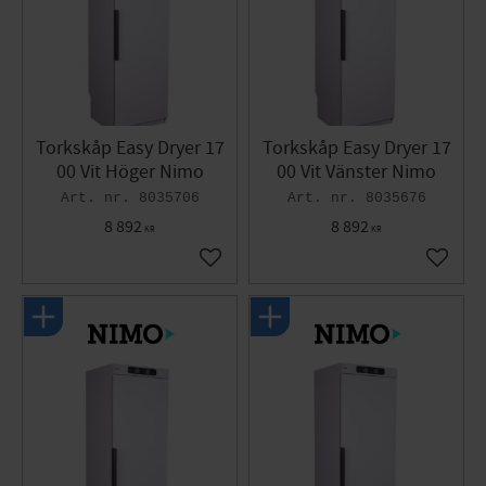
Torkskåp Easy Dryer 17
Torkskåp Easy Dryer 17
00 Vit Höger Nimo
00 Vit Vänster Nimo
8035706
8035676
8 892
8 892
KR
KR
Gem som favorit
Gem so