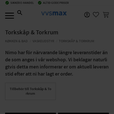
check_circle
SIKKER E-HANDEL
check_circle
ALTID GODE PRISER
Menu
INDKØ
FAVORIT
Torkskåp & Torkrum
KØKKEN & BAD
VASKEUDSTYR
TORKSKÅP & TORKRUM
Nimo har för närvarande längre leveranstider än
de som anges i vår webshop. Vi beklagar naturli
gtvis detta men informerar er om aktuell leveran
stid efter att ni har lagt er order.
Tillbehör till Torkskåp & To
rkrum