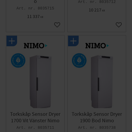
o
8035712
8035715
10 217
KR
11 337
KR
Gem som favorit
Gem so
Torkskåp Sensor Dryer
Torkskåp Sensor Dryer
1700 Vit Vänster Nimo
1900 Bod Nimo
8035711
8035738