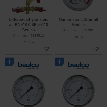
Differentialtrykmålers
Manometer 0-3Bar G8
æt BA 410 0-6Bar G10
Beulco
Beulco
5535301
5118512
151
KR
2 090
KR
Gem som favorit
Gem so