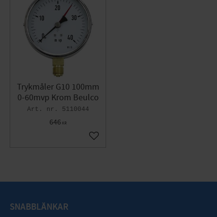
Trykmåler G10 100mm
0-60mvp Krom Beulco
5110044
646
KR
Gem som favorit
SNABBLÄNKAR