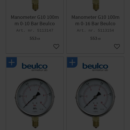
Manometer G10 100m
Manometer G10 100m
m 0-10 Bar Beulco
m 0-16 Bar Beulco
5113147
5113154
553
553
KR
KR
Gem som favorit
Gem so