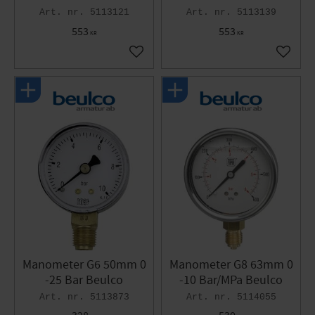
5113121
5113139
553
553
KR
KR
Gem som favorit
Gem so
Manometer G6 50mm 0
Manometer G8 63mm 0
-25 Bar Beulco
-10 Bar/MPa Beulco
5113873
5114055