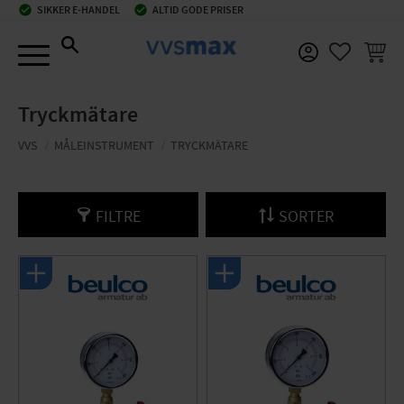
check_circle
SIKKER E-HANDEL
check_circle
ALTID GODE PRISER
Menu
INDKØ
FAVORIT
Tryckmätare
VVS
MÅLEINSTRUMENT
TRYCKMÄTARE
FILTRE
SORTER