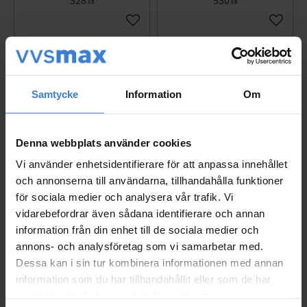
328
530
KR
KR
Gem som favorit
Gem so
Samtycke
Information
Om
Denna webbplats använder cookies
Vi använder enhetsidentifierare för att anpassa innehållet
och annonserna till användarna, tillhandahålla funktioner
för sociala medier och analysera vår trafik. Vi
vidarebefordrar även sådana identifierare och annan
Manometer G8 63mm 0
Manometer G8 63mm 0
information från din enhet till de sociala medier och
-16 Bar Beulco
-4 Bar Beulco
annons- och analysföretag som vi samarbetar med.
5113055
5113022
Dessa kan i sin tur kombinera informationen med annan
207
207
information som du har tillhandahållit eller som de har
KR
KR
samlat in när du har använt deras tjänster.
Gem som favorit
Gem so