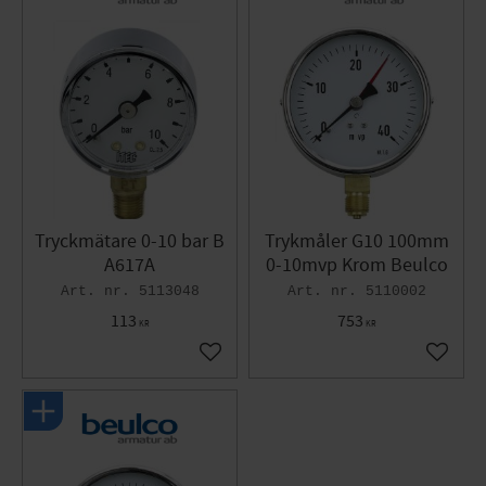
Tryckmätare 0-10 bar B
Trykmåler G10 100mm
A617A
0-10mvp Krom Beulco
5113048
5110002
113
753
KR
KR
Gem som favorit
Gem so