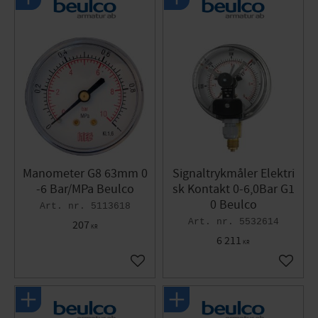
Manometer G8 63mm 0
Signaltrykmåler Elektri
-6 Bar/MPa Beulco
sk Kontakt 0-6,0Bar G1
0 Beulco
5113618
5532614
207
KR
6 211
KR
Gem som favorit
Gem so