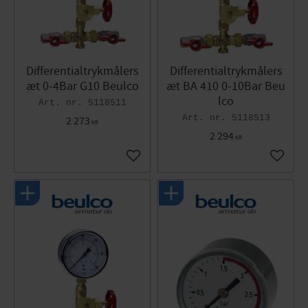
Differentialtrykmålers
Differentialtrykmålers
æt 0-4Bar G10 Beulco
æt BA 410 0-10Bar Beu
lco
5118511
5118513
2 273
KR
2 294
KR
Gem som favorit
Gem so