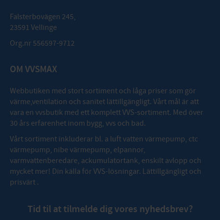
Falsterbovägen 245,
23591 Vellinge
Org.nr 556597-9712
OM VVSMAX
Webbutiken med stort sortiment och låga priser som gör
värme,ventilation och sanitet lättillgängligt. Vårt mål är att
vara en vvsbutik med ett komplett VVS-sortiment. Med över
30 års erfarenhet inom bygg, vvs och bad.
Vårt sortiment inkluderar bl. a luft vatten värmepump, ctc
värmepump, nibe värmepump, elpannor,
varmvattenberedare, ackumulatortank, enskilt avlopp och
mycket mer! Din källa för VVS-lösningar. Lättillgängligt och
prisvärt .
Tid til at tilmelde dig vores nyhedsbrev?