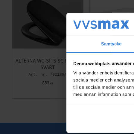
Samtycke
ALTERNA WC-SITS SC POLAR
Gustavberg Nordi
Denna webbplats använder 
SVART
gande hård
Vi använder enhetsidentifierar
7921894
78
sociala medier och analysera 
883
1 104
KR
KR
till de sociala medier och a
Gem som favorit
med annan information som du 