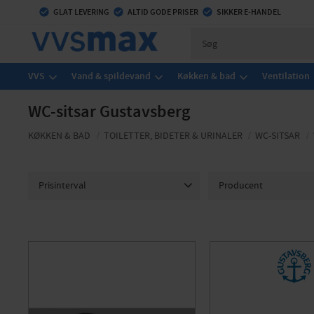
check_circle
GLAT LEVERING
check_circle
ALTID GODE PRISER
check_circle
SIKKER E-HANDEL
VVS
Vand & spildevand
Køkken & bad
Ventilation
WC-sitsar Gustavsberg
KØKKEN & BAD
TOILETTER, BIDETER & URINALER
WC-SITSAR
Prisinterval
Producent
883
1 104
Alterna
1
GUSTAV