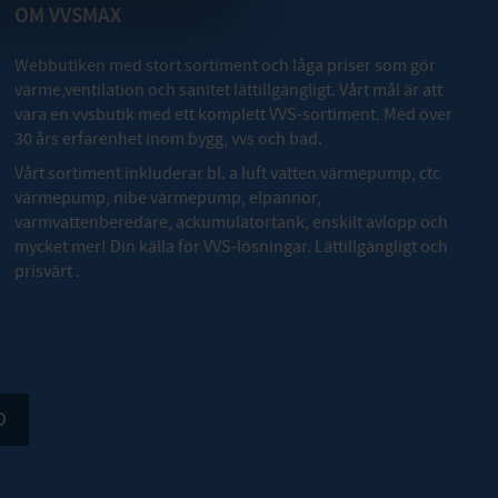
OM VVSMAX
Webbutiken med stort sortiment och låga priser som gör
värme,ventilation och sanitet lättillgängligt. Vårt mål är att
vara en vvsbutik med ett komplett VVS-sortiment. Med över
30 års erfarenhet inom bygg, vvs och bad.
Vårt sortiment inkluderar bl. a luft vatten värmepump, ctc
värmepump, nibe värmepump, elpannor,
varmvattenberedare, ackumulatortank, enskilt avlopp och
mycket mer! Din källa för VVS-lösningar. Lättillgängligt och
prisvärt .
D