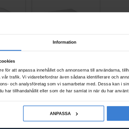
Information
c mjukstän
Toalettsits Nordic/Arctic - Hå
cookies
sits
rdsits
e för att anpassa innehållet och annonserna till användarna, tillh
22020
7880796
vår trafik. Vi vidarebefordrar även sådana identifierare och anna
983
KR
nnons- och analysföretag som vi samarbetar med. Dessa kan i sin
Gem som favorit
Gem som favorit
har tillhandahållit eller som de har samlat in när du har använt 
ANPASSA