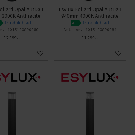
ollard Opal AutDali
Esylux Bollard Opal AutDali
3000K Anthracite
940mm 4000K Anthracite
Produktblad
Produktblad
4015120820960
4015120820984
12 389
11 289
KR
KR
Add to favorites
Add to f