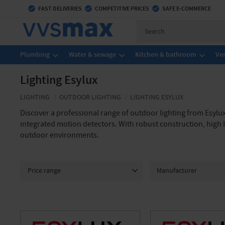
check_circle
FAST DELIVERIES
check_circle
COMPETITIVE PRICES
check_circle
SAFE E-COMMERCE
Plumbing
Water & sewage
Kitchen & bathroom
Ven
Lighting Esylux
LIGHTING
OUTDOOR LIGHTING
LIGHTING ESYLUX
Discover a professional range of outdoor lighting from Esylux 
integrated motion detectors. With robust construction, high I
outdoor environments.
Price range
Manufacturer
1 330
12 815
Esylux
40