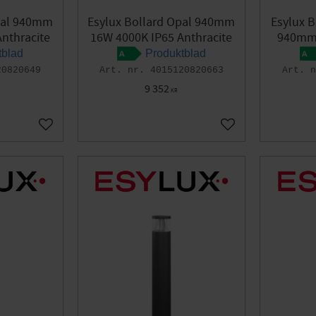
pal 940mm
Esylux Bollard Opal 940mm
Esylux B
nthracite
16W 4000K IP65 Anthracite
940mm 
tblad
Produktblad
20820649
4015120820663
9 352
KR
Add to favorites
Add to favorites