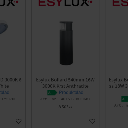
ED 3000K 6
Esylux Bollard 540mm 16W
Esylux Bo
hite
3000K Krst Anthracite
ss 18W 3
tblad
Produktblad
20750700
4015120820687
8 503
KR
Add to favorites
Add to favorites