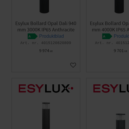
Esylux Bollard Opal Dali 940
Esylux Bollard Op
mm 3000K IP65 Anthracite
mm 4000K IP65 A
Produktblad
Produk
4015120820809
40151
9 974
9 701
KR
KR
Add to favorites