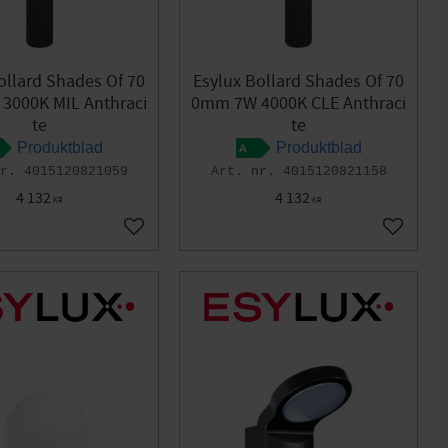
ollard Shades Of 70
Esylux Bollard Shades Of 70
3000K MIL Anthraci
0mm 7W 4000K CLE Anthraci
te
te
Produktblad
Produktblad
4015120821059
4015120821158
4 132
4 132
KR
KR
Add to favorites
Add to f