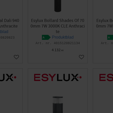
al Dali 940
Esylux Bollard Shades Of 70
Esylux B
nthracite
0mm 7W 3000K CLE Anthraci
0mm 7W 
te
tblad
Produktblad
20820823
4015120821134
4 132
KR
Add to favorites
Add to favorites