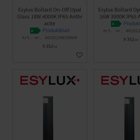
Esylux Bollard On-Off Opal
Esylux Bollard O
Glass 18W 4000K IP65 Anthr
16W 3000K IP65 A
acite
Produk
Produktblad
40151
4015120820069
9 352
KR
9 352
KR
Add to favorites