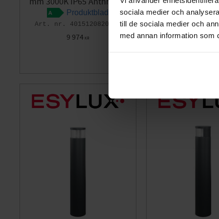
mm 3000K IP65 Anthracite
mm 4000K IP65 A
sociala medier och analysera 
Produktblad
Produk
till de sociala medier och a
4015120820762
40151
med annan information som du 
9 974
9 974
KR
KR
Add to favorites