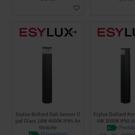
KR
KR
Add to favorites
Esylux Bollard Dali Sensor O
Esylux Bollard Kr
pal Glass 18W 4000K IP65 An
6W 3000K IP65 A
thracite
Produk
Produktblad
40151