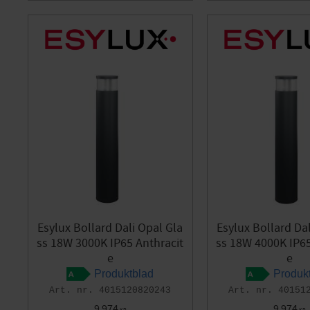
Esylux Bollard Dali Opal Gla
Esylux Bollard Da
ss 18W 3000K IP65 Anthracit
ss 18W 4000K IP65
e
e
Produktblad
Produk
4015120820243
40151
9 974
9 974