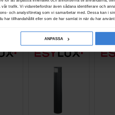
nthracite
Glass 18W 3000K IP65 Anthr
Glass 18
acite
vår trafik. Vi vidarebefordrar även sådana identifierare och anna
tblad
Produktblad
nnons- och analysföretag som vi samarbetar med. Dessa kan i sin
20820786
har tillhandahållit eller som de har samlat in när du har använt 
4015120820007
10 644
KR
Add to favorites
Add to favorites
ANPASSA