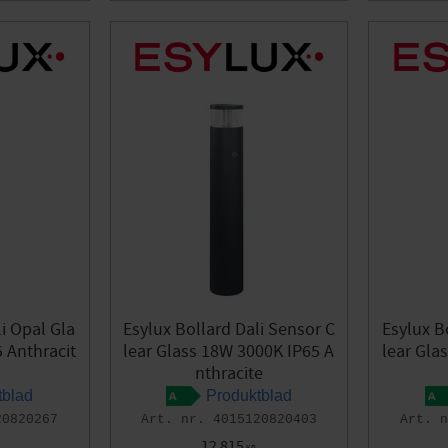
li Opal Gla
Esylux Bollard Dali Sensor C
Esylux B
 Anthracit
lear Glass 18W 3000K IP65 A
lear Gla
nthracite
tblad
Produktblad
20820267
4015120820403
12 815