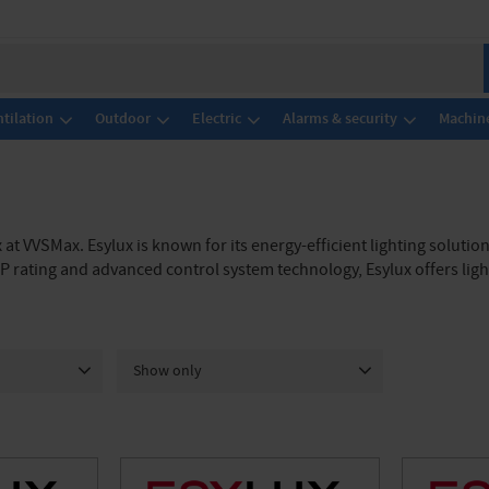
tilation
Outdoor
Electric
Alarms & security
Machine
at VVSMax. Esylux is known for its energy-efficient lighting solution
P rating and advanced control system technology, Esylux offers ligh
Show only
In stock
40