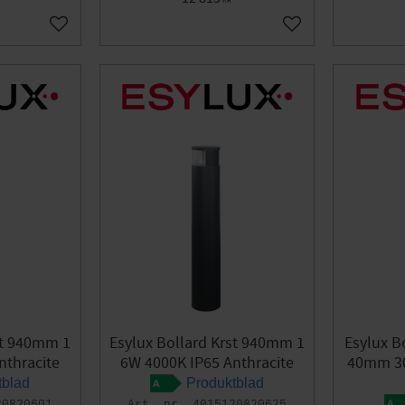
KR
Add to favorites
Add to favorites
st 940mm 1
Esylux Bollard Krst 940mm 1
Esylux Bo
nthracite
6W 4000K IP65 Anthracite
40mm 30
tblad
Produktblad
20820601
4015120820625