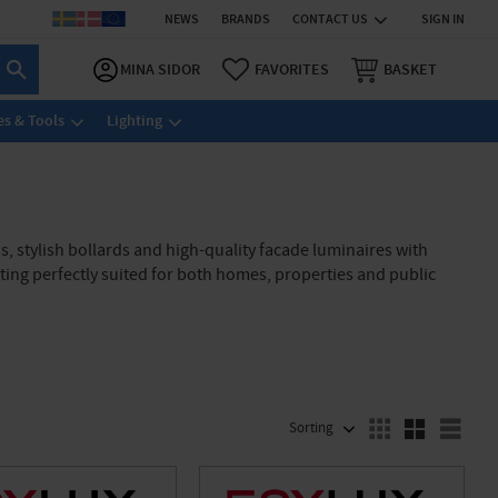
NEWS
BRANDS
CONTACT US
SIGN IN
MINA SIDOR
FAVORITES
BASKET
s & Tools
Lighting
s, stylish bollards and high-quality facade luminaires with
ting perfectly suited for both homes, properties and public
SELECT SORTING METHOD
Sele