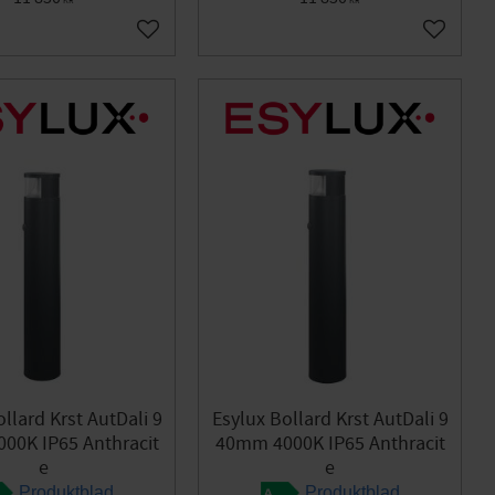
KR
KR
Add to favorites
Add to f
llard Krst AutDali 9
Esylux Bollard Krst AutDali 9
00K IP65 Anthracit
40mm 4000K IP65 Anthracit
e
e
Produktblad
Produktblad