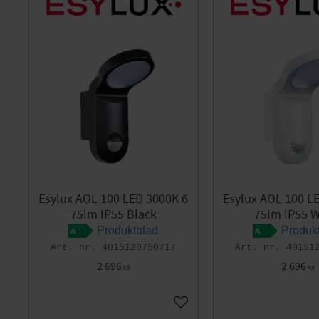
Esylux AOL 100 LED 3000K 6
Esylux AOL 100 L
75lm IP55 Black
75lm IP55 W
Produktblad
Produk
4015120750717
40151
2 696
2 696
KR
KR
Add to favorites