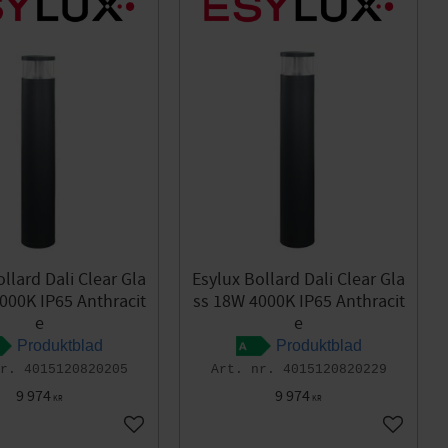
llard Dali Clear Gla
Esylux Bollard Dali Clear Gla
000K IP65 Anthracit
ss 18W 4000K IP65 Anthracit
e
e
Produktblad
Produktblad
4015120820205
4015120820229
9 974
9 974
KR
KR
Add to favorites
Add to f