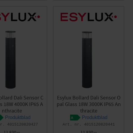
ollard Dali Sensor C
Esylux Bollard Dali Sensor O
ss 18W 4000K IP65 A
pal Glass 18W 3000K IP65 An
nthracite
thracite
Produktblad
Produktblad
4015120820427
4015120820441
11 830
11 830