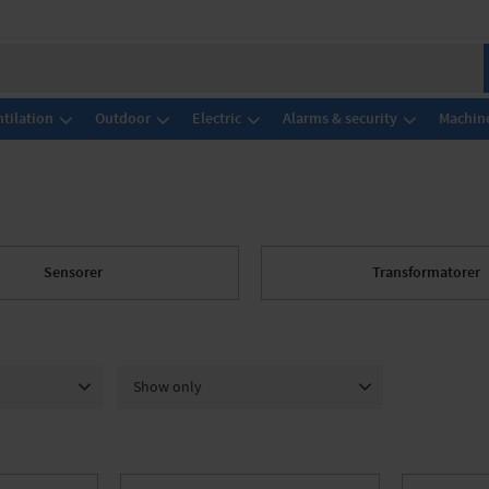
tilation
Outdoor
Electric
Alarms & security
Machine
Sensorer
Transformatorer
Show only
lectrica
5
In stock
568
AND
1