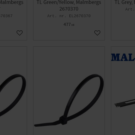
 Malmbergs
TL Green/Yellow, Malmbergs
TL Grey,
7
2670370
670367
EL2670370
477
KR
Add to favorites
Add to favorites