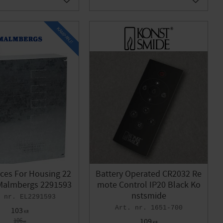
Add to favorites
Add to f
KAMPANJ!
ces For Housing 22
Battery Operated CR2032 Re
 Malmbergs 2291593
mote Control IP20 Black Ko
nstsmide
EL2291593
1651-700
103
KR
106
109
KR
KR