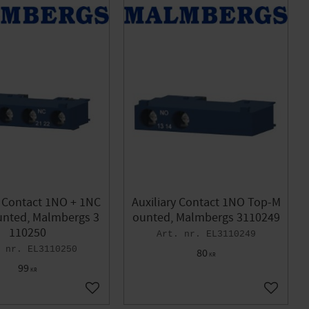
y Contact 1NO + 1NC
Auxiliary Contact 1NO Top-M
nted, Malmbergs 3
ounted, Malmbergs 3110249
110250
EL3110249
EL3110250
80
KR
99
KR
Add to favorites
Add to f