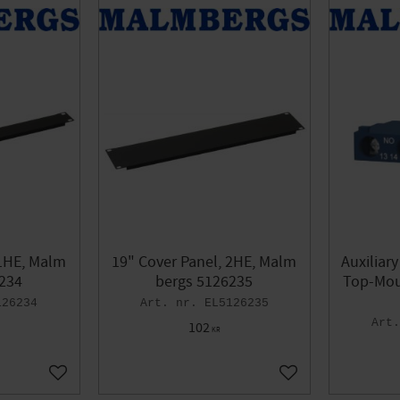
1
1
kra
3
LUCA
3
NELCO
25
OSRAM
1
DER
2
39
AT
1
ic
3
 1HE, Malm
19" Cover Panel, 2HE, Malm
Auxiliar
234
bergs 5126235
Top-Mou
126234
EL5126235
102
KR
Add to favorites
Add to favorites