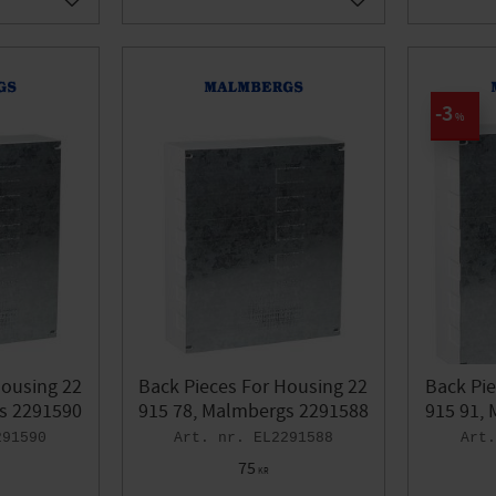
Add to favorites
Add to favorites
3
%
Housing 22
Back Pieces For Housing 22
Back Pie
s 2291590
915 78, Malmbergs 2291588
915 91,
291590
EL2291588
75
KR