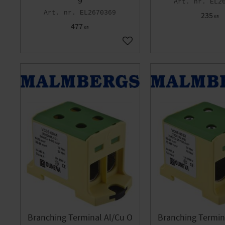
9
EL2
EL2670369
235
KR
477
KR
Add to favorites
Branching Terminal Al/Cu O
Branching Termin