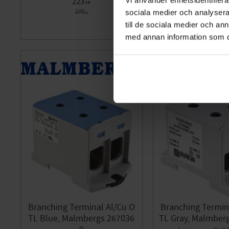
223
172
KR
KR
279
sociala medier och analysera 
KR
till de sociala medier och a
Add to favorites
med annan information som du 
Branching Terminal Al/Cu O
Branching Termin
TL Blue, Malmbergs 267036
TL Gray, Malmber