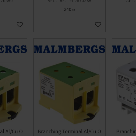
670359
EL2670365
340
KR
Add to favorites
Add to favorites
al Al/Cu O
Branching Terminal Al/Cu O
Branchin