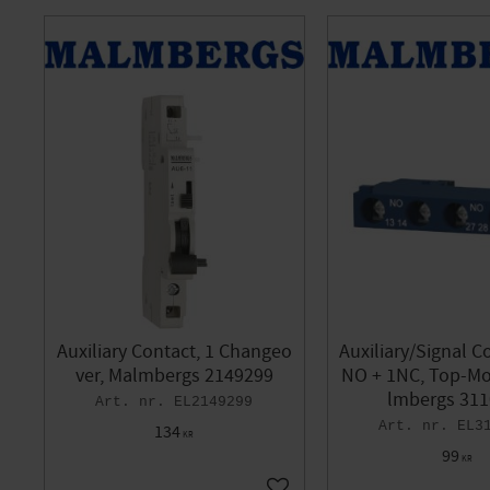
Auxiliary Contact, 1 Changeo
Auxiliary/Signal C
ver, Malmbergs 2149299
NO + 1NC, Top-M
lmbergs 31
EL2149299
EL3
134
KR
99
KR