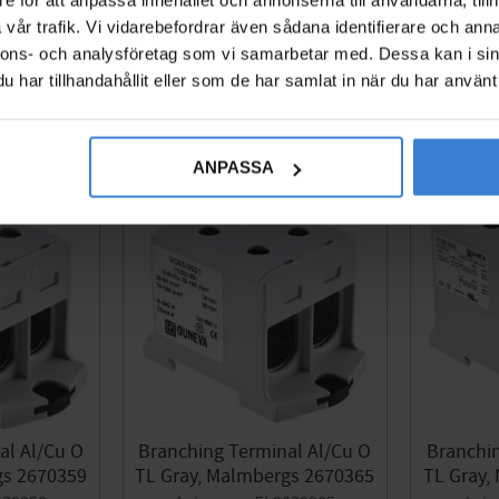
151
vår trafik. Vi vidarebefordrar även sådana identifierare och anna
KR
nnons- och analysföretag som vi samarbetar med. Dessa kan i sin
Add to favorites
Add to favorites
har tillhandahållit eller som de har samlat in när du har använt 
ANPASSA
al Al/Cu O
Branching Terminal Al/Cu O
Branchin
gs 2670359
TL Gray, Malmbergs 2670365
TL Gray,