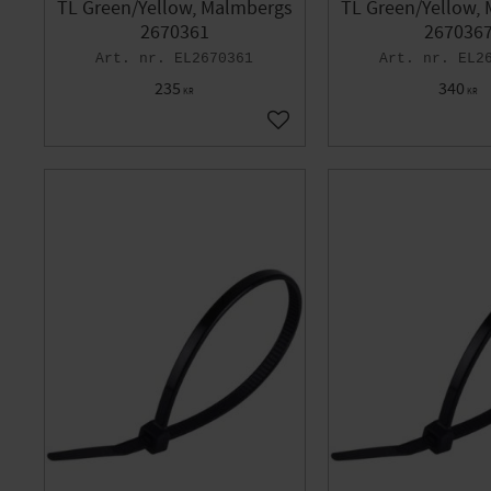
TL Green/Yellow, Malmbergs
TL Green/Yellow,
2670361
267036
EL2670361
EL2
235
340
KR
KR
Add to favorites