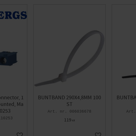
onnector, 1
BUNTBAND 290X4,8MM 100
BUNTBA
ounted, Ma
ST
10253
006036678
110253
119
KR