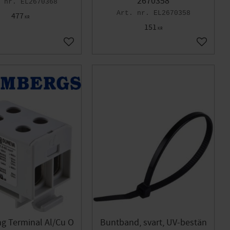
2670358
EL2670368
EL2670358
477
KR
151
KR
Add to favorites
Add to f
g Terminal Al/Cu O
Buntband, svart, UV-bestän