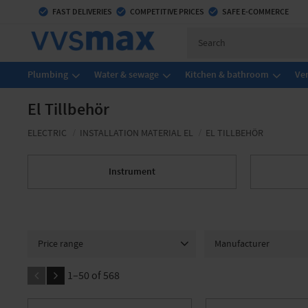
check_circle
FAST DELIVERIES
check_circle
COMPETITIVE PRICES
check_circle
SAFE E-COMMERCE
Plumbing
Water & sewage
Kitchen & bathroom
Ven
El Tillbehör
ELECTRIC
INSTALLATION MATERIAL EL
EL TILLBEHÖR
Instrument
Price range
Manufacturer
9
26 549
ABB
6
ETC
1
E
1–
50
of
568
Exaktor
4
FRIEDL
Finder
1
GARO
2