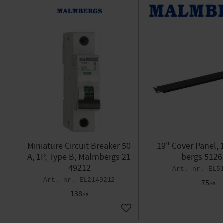
GELIA
44
HABO
Hager
4
Helvar
IFÖ ELECTRIC
8
Is
KONSTSMIDE
12
MALMBERGS
380
NEXA
1
ORAS
8
Resideo
2
SCHNEI
SCHNEIDER ELECTRIC
SIEMENS
1
SORM
STITEC
2
TP Electr
WAGO
6
Miniature Circuit Breaker 50
19" Cover Panel,
A, 1P, Type B, Malmbergs 21
bergs 5126
49212
EL5
EL2149212
75
KR
138
KR
Add to favorites