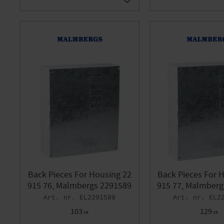
Add to favorites
Back Pieces For Housing 22
Back Pieces For 
915 76, Malmbergs 2291589
915 77, Malmberg
EL2291589
EL2
103
129
KR
KR