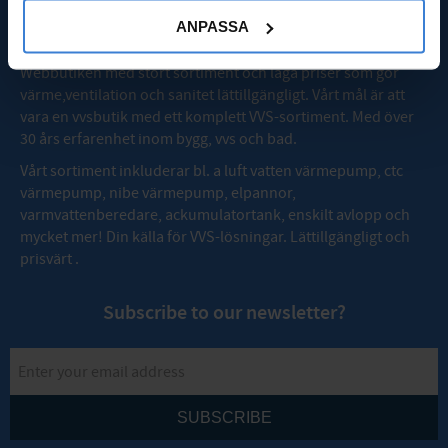
OM VVSMAX
ANPASSA
Webbutiken med stort sortiment och låga priser som gör
värme,ventilation och sanitet lättillgängligt. Vårt mål är att
vara en vvsbutik med ett komplett VVS-sortiment. Med över
30 års erfarenhet inom bygg, vvs och bad.
Vårt sortiment inkluderar bl. a luft vatten värmepump, ctc
värmepump, nibe värmepump, elpannor,
varmvattenberedare, ackumulatortank, enskilt avlopp och
mycket mer! Din källa för VVS-lösningar. Lättillgängligt och
prisvärt .
Subscribe to our newsletter?
SUBSCRIBE