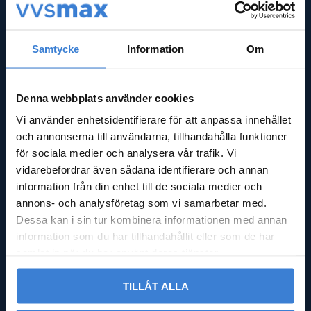
Kassa
Köpvillkor
Integritetspolicy
Samtycke
Information
Om
Reklamation & retur
Nöjd med din beställning?
Logga in
Denna webbplats använder cookies
Vi använder enhetsidentifierare för att anpassa innehållet
GODMOTTAGNING
och annonserna till användarna, tillhandahålla funktioner
för sociala medier och analysera vår trafik. Vi
Mån - Fre: 08:00 - 16:00
vidarebefordrar även sådana identifierare och annan
Lördag: Stängt
information från din enhet till de sociala medier och
Söndag: Stängt
annons- och analysföretag som vi samarbetar med.
Dessa kan i sin tur kombinera informationen med annan
ADRESS
information som du har tillhandahållit eller som de har
samlat in när du har använt deras tjänster.
Falsterbovägen 245,
23591 Vellinge
TILLÅT ALLA
Org.nr 556597-9712