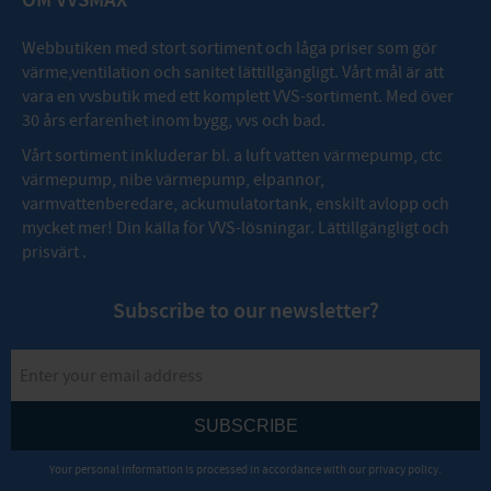
OM VVSMAX
Webbutiken med stort sortiment och låga priser som gör
värme,ventilation och sanitet lättillgängligt. Vårt mål är att
vara en vvsbutik med ett komplett VVS-sortiment. Med över
30 års erfarenhet inom bygg, vvs och bad.
Vårt sortiment inkluderar bl. a luft vatten värmepump, ctc
värmepump, nibe värmepump, elpannor,
varmvattenberedare, ackumulatortank, enskilt avlopp och
mycket mer! Din källa för VVS-lösningar. Lättillgängligt och
prisvärt .
Subscribe to our newsletter?
SUBSCRIBE
Your personal information is processed in accordance with our
privacy policy
.