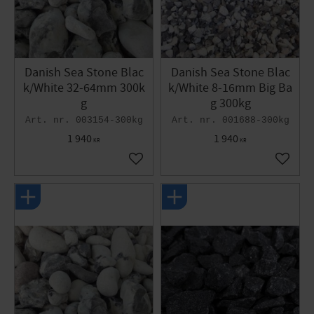
Danish Sea Stone Blac
Danish Sea Stone Blac
k/White 32-64mm 300k
k/White 8-16mm Big Ba
g
g 300kg
003154-300kg
001688-300kg
1 940
1 940
KR
KR
Add to favorites
Add to 