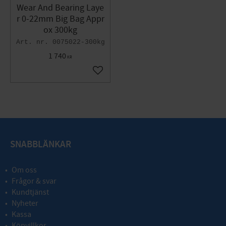
Wear And Bearing Laye
r 0-22mm Big Bag Appr
ox 300kg
0075022-300kg
1 740
KR
Add to favorites
SNABBLÄNKAR
Om oss
Frågor & svar
Kundtjänst
Nyheter
Kassa
Köpvillkor