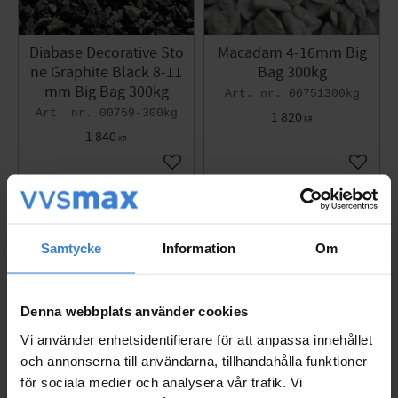
Diabase Decorative Sto
Macadam 4-16mm Big
ne Graphite Black 8-11
Bag 300kg
mm Big Bag 300kg
00751300kg
00759-300kg
1 820
KR
1 840
KR
Add to favorites
Add to 
Samtycke
Information
Om
Denna webbplats använder cookies
Vi använder enhetsidentifierare för att anpassa innehållet
och annonserna till användarna, tillhandahålla funktioner
för sociala medier och analysera vår trafik. Vi