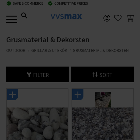
check_circle
SAFE E-COMMERCE
check_circle
COMPETITIVE PRICES
Menu
BASKE
FAVORIT
Grusmaterial & Dekorsten
OUTDOOR
GRILLAR & UTEKÖK
GRUSMATERIAL & DEKORSTEN
FILTER
SORT