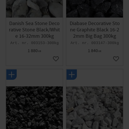
Danish Sea Stone Deco
Diabase Decorative Sto
rative Stone Black/Whit
ne Graphite Black 16-2
e 16-32mm 300kg
2mm Big Bag 300kg
003153-300kg
003147-300kg
1 880
1 840
KR
KR
Add to favorites
Add to 