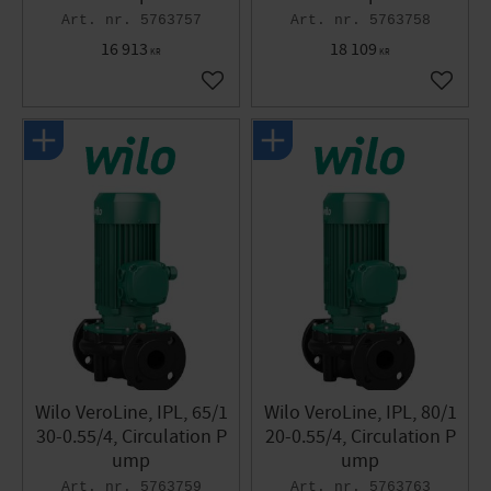
5763757
5763758
16 913
18 109
KR
KR
Add to favorites
Add to 
Wilo VeroLine, IPL, 65/1
Wilo VeroLine, IPL, 80/1
30-0.55/4, Circulation P
20-0.55/4, Circulation P
ump
ump
5763759
5763763