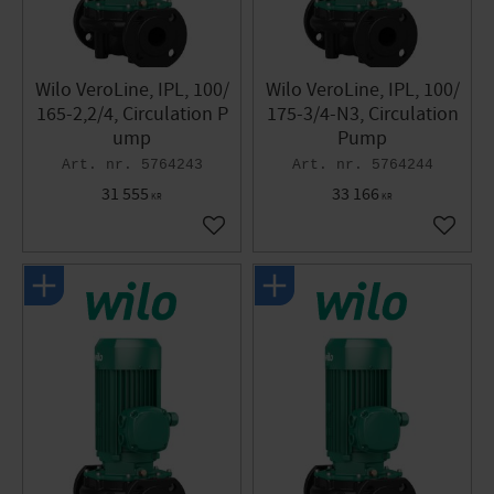
Wilo VeroLine, IPL, 100/
Wilo VeroLine, IPL, 100/
165-2,2/4, Circulation P
175-3/4-N3, Circulation
ump
Pump
5764243
5764244
31 555
33 166
KR
KR
Add to favorites
Add to 