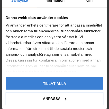
Samtycke
Information
Om
05-0.12/4, Circulation P
20-0.25/4, Circulation P
ump
ump
5764120
5763207
Denna webbplats använder cookies
14 933
15 634
KR
KR
Vi använder enhetsidentifierare för att anpassa innehållet
Add to favorites
Add to 
och annonserna till användarna, tillhandahålla funktioner
för sociala medier och analysera vår trafik. Vi
vidarebefordrar även sådana identifierare och annan
information från din enhet till de sociala medier och
annons- och analysföretag som vi samarbetar med.
Dessa kan i sin tur kombinera informationen med annan
information som du har tillhandahållit eller som de har
samlat in när du har använt deras tjänster.
TILLÅT ALLA
ANPASSA
Wilo VeroLine, IPL, 50/1
Wilo VeroLine, IPL, 50/1
30-0.37/4, Circulation P
60-0.55/4, Circulation P