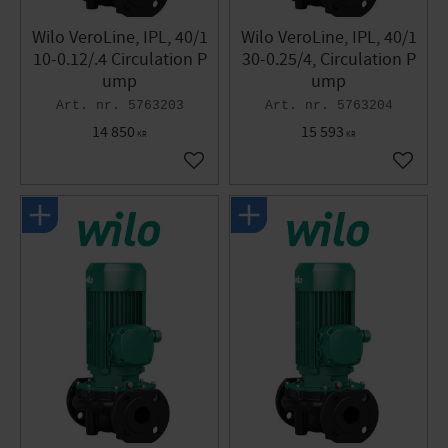
Wilo VeroLine, IPL, 40/1
Wilo VeroLine, IPL, 40/1
10-0.12/.4 Circulation P
30-0.25/4, Circulation P
ump
ump
5763203
5763204
14 850
15 593
KR
KR
Add to favorites
Add to 