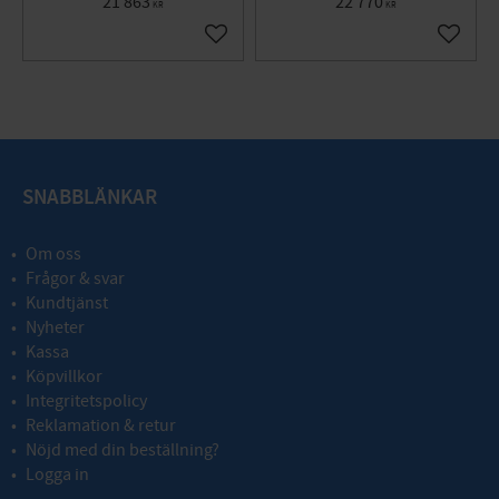
21 863
22 770
KR
KR
Add to favorites
Add to 
SNABBLÄNKAR
Om oss
Frågor & svar
Kundtjänst
Nyheter
Kassa
Köpvillkor
Integritetspolicy
Reklamation & retur
Nöjd med din beställning?
Logga in