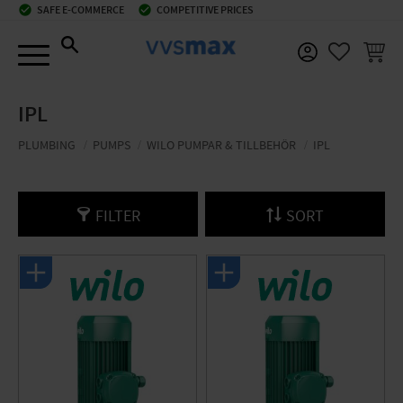
check_circle
SAFE E-COMMERCE
check_circle
COMPETITIVE PRICES
Menu
BASKE
FAVORIT
IPL
PLUMBING
PUMPS
WILO PUMPAR & TILLBEHÖR
IPL
FILTER
SORT