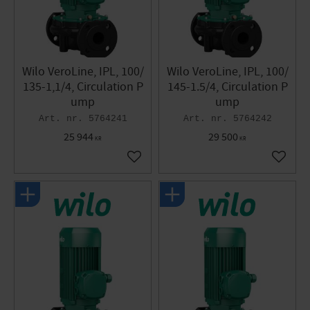
Wilo VeroLine, IPL, 100/
Wilo VeroLine, IPL, 100/
135-1,1/4, Circulation P
145-1.5/4, Circulation P
ump
ump
5764241
5764242
25 944
29 500
KR
KR
Add to favorites
Add to 