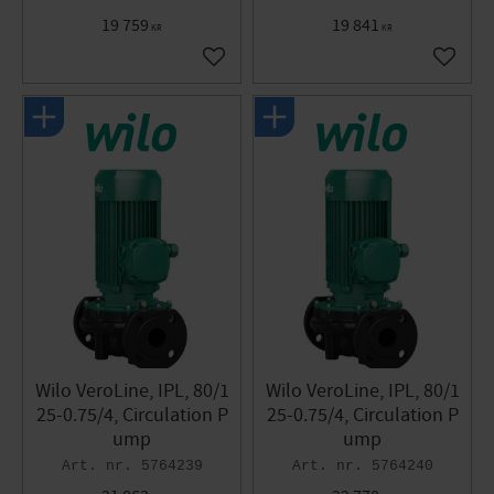
19 759
19 841
KR
KR
Add to favorites
Add to 
Wilo VeroLine, IPL, 80/1
Wilo VeroLine, IPL, 80/1
25-0.75/4, Circulation P
25-0.75/4, Circulation P
ump
ump
5764239
5764240