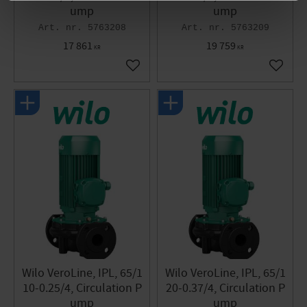
ump
ump
5763208
5763209
17 861
19 759
KR
KR
Add to favorites
Add to 
Wilo VeroLine, IPL, 65/1
Wilo VeroLine, IPL, 65/1
10-0.25/4, Circulation P
20-0.37/4, Circulation P
ump
ump