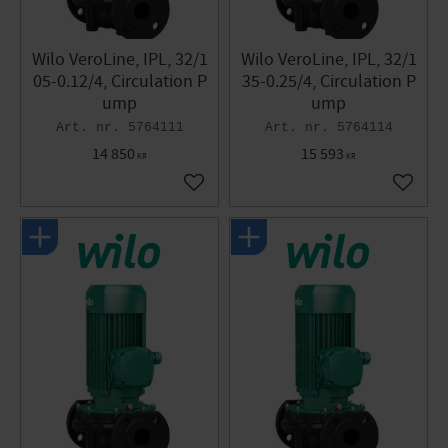
Wilo VeroLine, IPL, 32/1
Wilo VeroLine, IPL, 32/1
05-0.12/4, Circulation P
35-0.25/4, Circulation P
ump
ump
5764111
5764114
14 850
15 593
KR
KR
Add to favorites
Add to 