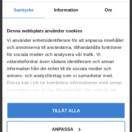
Samtycke
Information
Om
Elektrisk Handdukstor
Elektrisk Handdukstor
k Kriss Mare
k Kriss Polaris
MR5552PE
PO12050PE
Denna webbplats använder cookies
2 548
6 978
KR
KR
Vi använder enhetsidentifierare för att anpassa innehållet
Add to favorites
Add to 
och annonserna till användarna, tillhandahålla funktioner
för sociala medier och analysera vår trafik. Vi
vidarebefordrar även sådana identifierare och annan
information från din enhet till de sociala medier och
annons- och analysföretag som vi samarbetar med.
Dessa kan i sin tur kombinera informationen med annan
information som du har tillhandahållit eller som de har
samlat in när du har använt deras tjänster.
TILLÅT ALLA
ANPASSA
Elektrisk Handdukstor
Elektrisk Handdukstor