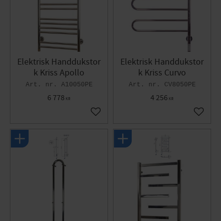
Elektrisk Handdukstor
Elektrisk Handdukstor
k Kriss Apollo
k Kriss Curvo
A10050PE
CV8050PE
6 778
4 256
KR
KR
Add to favorites
Add to 