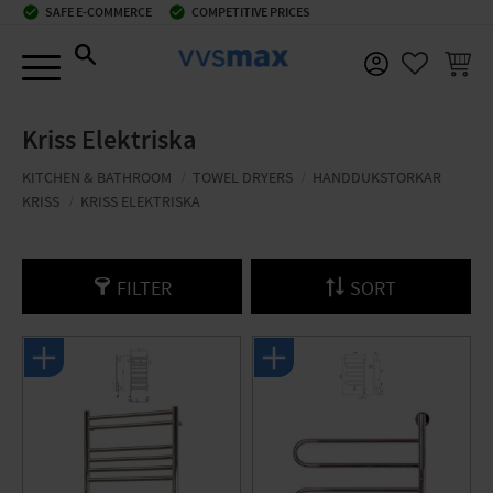
check_circle
SAFE E-COMMERCE
check_circle
COMPETITIVE PRICES
Menu
BASKE
FAVORIT
Kriss Elektriska
KITCHEN & BATHROOM
TOWEL DRYERS
HANDDUKSTORKAR
KRISS
KRISS ELEKTRISKA
FILTER
SORT