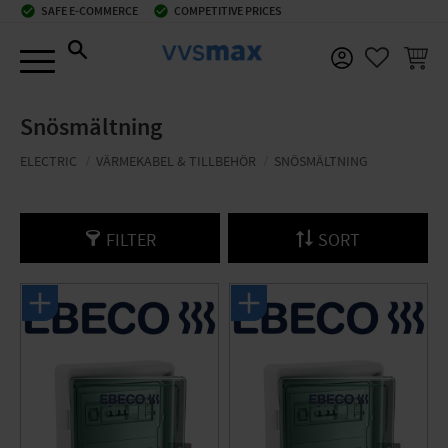
check_circle
SAFE E-COMMERCE
check_circle
COMPETITIVE PRICES
Menu
BASKE
FAVORIT
Snösmältning
ELECTRIC
VÄRMEKABEL & TILLBEHÖR
SNÖSMÄLTNING
FILTER
SORT