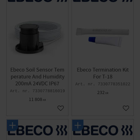
Ebeco Soil Sensor Tem
Ebeco Termination Kit
perature And Humidity
For T-18
200mA 24VDC IP67
7330778351022
7330778816019
232
KR
11 808
KR
Add to favorites
Add to 