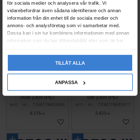
för sociala medier och analysera vår trafik. Vi
vidarebefordrar även sådana identifierare och annan
information från din enhet till de sociala medier och
annons- och analysföretag som vi samarbetar med.
Dessa kan i sin tur kombinera informationen med annan
information som du har tillhandahållit eller som de har
samlat in när du har använt deras tjänster.
TILLÅT ALLA
ANPASSA
Ebeco Snow Melting M
Ebeco Snow Melting M
at 7-11m² 18000mm 22
at 7.5 m² 15000mm 225
00W 230V IP67
0W 230V IP67
7330778602902
7330778603077
8 175
5 823
KR
KR
Add to favorites
Add to 