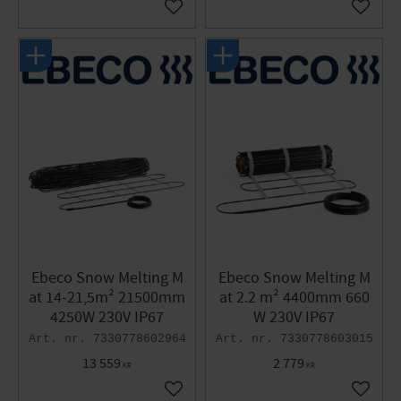
Add to favorites
Add to 
Ebeco Snow Melting M
Ebeco Snow Melting M
at 14-21,5m² 21500mm
at 2.2 m² 4400mm 660
4250W 230V IP67
W 230V IP67
7330778602964
7330778603015
13 559
2 779
KR
KR
Add to favorites
Add to 