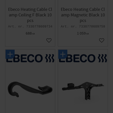
Ebeco Heating Cable Cl
Ebeco Heating Cable Cl
amp Ceiling F Black 10
amp Magnetic Black 10
pcs
pcs
7330778609734
7330778609758
688
1 059
KR
KR
Add to favorites
Add to 