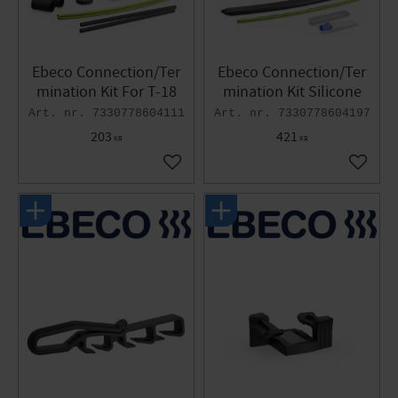
Ebeco Connection/Ter
Ebeco Connection/Ter
mination Kit For T-18
mination Kit Silicone
7330778604111
7330778604197
203
421
KR
KR
Add to favorites
Add to 