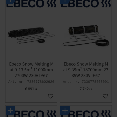
Ebeco Snow Melting M
Ebeco Snow Melting M
at 9-13.5m² 11000mm
at 9.35m² 18700mm 27
2700W 230V IP67
85W 230V IP67
7330778602926
7330778603091
6 891
7 742
KR
KR
Add to favorites
Add to 