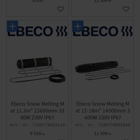
528
12 306
KR
KR
Add to favorites
Add to 
Ebeco Snow Melting M
Ebeco Snow Melting M
at 11.3m² 22600mm 33
at 12-18m² 14500mm 3
90W 230V IP67
600W 230V IP67
7330778603114
7330778602940
9 528
11 399
KR
KR