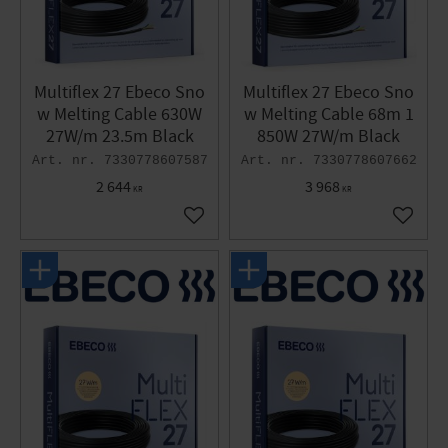
Multiflex 27 Ebeco Sno
Multiflex 27 Ebeco Sno
w Melting Cable 630W
w Melting Cable 68m 1
27W/m 23.5m Black
850W 27W/m Black
7330778607587
7330778607662
2 644
3 968
KR
KR
Add to favorites
Add to 