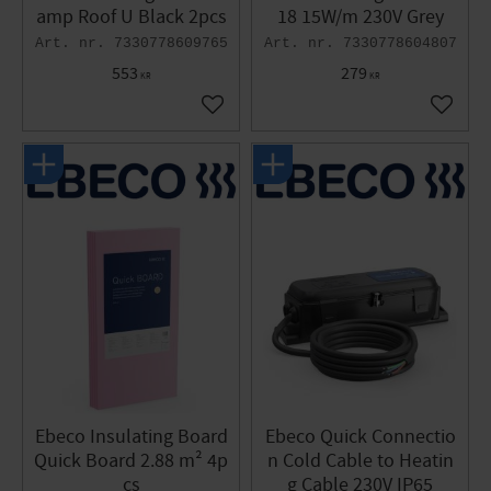
amp Roof U Black 2pcs
18 15W/m 230V Grey
7330778609765
7330778604807
553
279
KR
KR
Add to favorites
Add to 
Ebeco Insulating Board
Ebeco Quick Connectio
Quick Board 2.88 m² 4p
n Cold Cable to Heatin
cs
g Cable 230V IP65