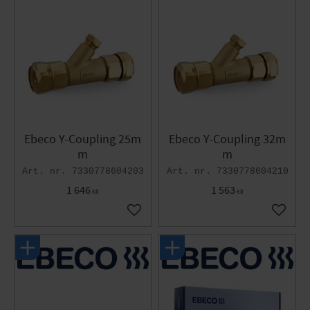
Ebeco Y-Coupling 25m
Ebeco Y-Coupling 32m
m
m
7330778604203
7330778604210
1 646
1 563
KR
KR
Add to favorites
Add to 