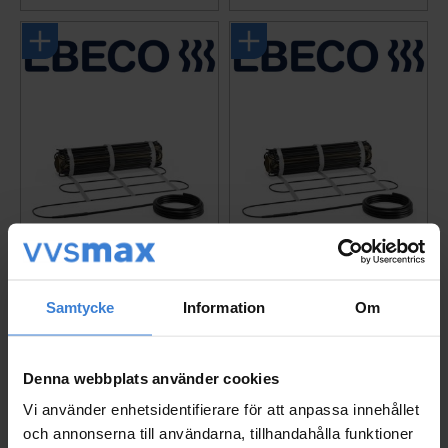
Ebeco Snow Melting M
Ebeco Snow Melting M
Samtycke
Information
Om
at 3.5 m² 7000mm 1060
at 4.4 m² 8800mm 1320
W 230V IP67
W 230V IP67
7330778603039
7330778603053
Denna webbplats använder cookies
3 441
3 970
KR
KR
Vi använder enhetsidentifierare för att anpassa innehållet
Add to favorites
Add to 
och annonserna till användarna, tillhandahålla funktioner