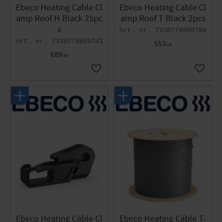
Ebeco Heating Cable Cl
Ebeco Heating Cable Cl
amp Roof H Black 25pc
amp Roof T Black 2pcs
s
7330778609789
7330778609741
553
KR
689
KR
Add to favorites
Add to 
Ebeco Heating Cable Cl
Ebeco Heating Cable T-