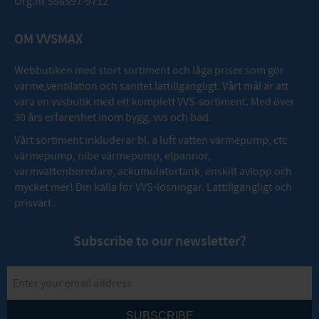
Org.nr 556597-9712
OM VVSMAX
Webbutiken med stort sortiment och låga priser som gör
värme,ventilation och sanitet lättillgängligt. Vårt mål är att
vara en vvsbutik med ett komplett VVS-sortiment. Med över
30 års erfarenhet inom bygg, vvs och bad.
Vårt sortiment inkluderar bl. a luft vatten värmepump, ctc
värmepump, nibe värmepump, elpannor,
varmvattenberedare, ackumulatortank, enskilt avlopp och
mycket mer! Din källa för VVS-lösningar. Lättillgängligt och
prisvärt .
Subscribe to our newsletter?
SUBSCRIBE