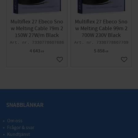
Multiflex 27 Ebeco Sno
Multiflex 27 Ebeco Sno
w Melting Cable 79m 2
w Melting Cable 99m 2
150W 27W/m Black
700W 230V Black
7330778607686
7330778607709
4 643
5 858
KR
KR
Add to favorites
Add to 
SNABBLÄNKAR
Om oss
Frågor & svar
Kundtjänst