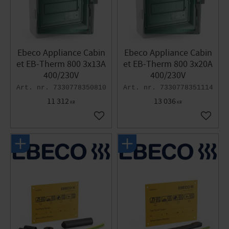
Ebeco Appliance Cabin
Ebeco Appliance Cabin
et EB-Therm 800 3x13A
et EB-Therm 800 3x20A
400/230V
400/230V
7330778350810
7330778351114
11 312
13 036
KR
KR
Add to favorites
Add to 