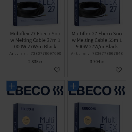
Multiflex 27 Ebeco Sno
Multiflex 27 Ebeco Sno
w Melting Cable 37m 1
w Melting Cable 55m 1
000W 27W/m Black
500W 27W/m Black
7330778607600
7330778607648
2 835
3 704
KR
KR
Add to favorites
Add to 