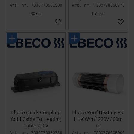
7330778601509
7330778350773
807
1 718
KR
KR
Add to favorites
Add to 
Ebeco Quick Coupling
Ebeco Roof Heating Foi
Cold Cable To Heating
l 150W/m² 230V 300m
Cable 230V
m
7330778350766
7330778005000