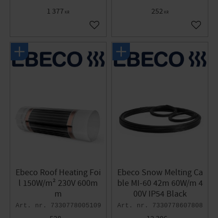
1 377
252
KR
KR
Add to favorites
Add to 
Ebeco Roof Heating Foi
Ebeco Snow Melting Ca
l 150W/m² 230V 600m
ble MI-60 42m 60W/m 4
m
00V IP54 Black
7330778005109
7330778607808