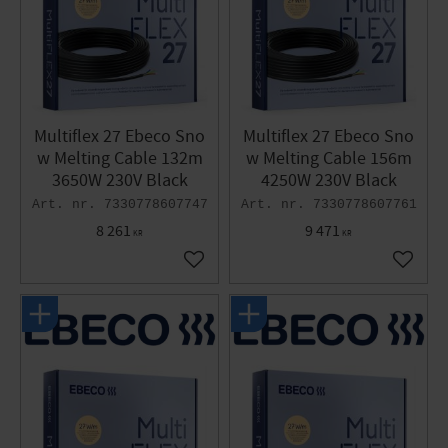
Multiflex 27 Ebeco Sno
Multiflex 27 Ebeco Sno
w Melting Cable 132m
w Melting Cable 156m
3650W 230V Black
4250W 230V Black
7330778607747
7330778607761
8 261
9 471
KR
KR
Add to favorites
Add to 