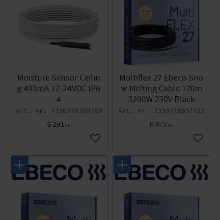
Moisture Sensor Ceilin
Multiflex 27 Ebeco Sno
g 400mA 12-24VDC IP6
w Melting Cable 120m
4
3200W 230V Black
7330778350759
7330778607723
6 291
6 975
KR
KR
Add to favorites
Add to 