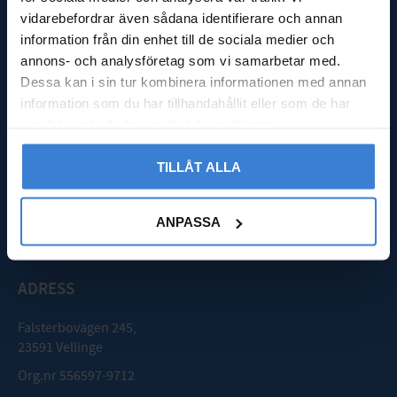
Kassa
vidarebefordrar även sådana identifierare och annan
Köpvillkor
information från din enhet till de sociala medier och
Integritetspolicy
annons- och analysföretag som vi samarbetar med.
Reklamation & retur
Dessa kan i sin tur kombinera informationen med annan
Nöjd med din beställning?
Logga in
information som du har tillhandahållit eller som de har
samlat in när du har använt deras tjänster.
GODMOTTAGNING
TILLÅT ALLA
Mån - Fre: 08:00 - 16:00
Lördag: Stängt
ANPASSA
Söndag: Stängt
ADRESS
Falsterbovägen 245,
23591 Vellinge
Org.nr 556597-9712