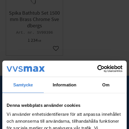
Spika Bathtub Set 1500
mm Brass Chrome Sve
dbergs
SV99396
1 234
KR
Add to favorites
Samtycke
Information
Om
SNABBLÄNKAR
Om oss
Denna webbplats använder cookies
Frågor & svar
Vi använder enhetsidentifierare för att anpassa innehållet
Kundtjänst
och annonserna till användarna, tillhandahålla funktioner
Nyheter
för sociala medier och analysera vår trafik. Vi