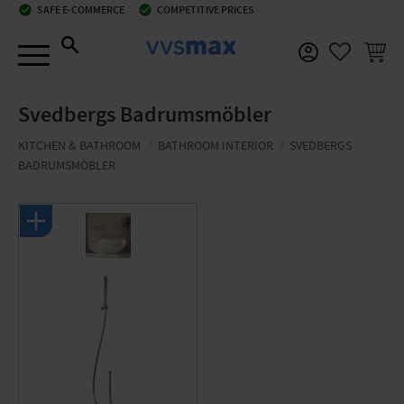
check_circle
SAFE E-COMMERCE
check_circle
COMPETITIVE PRICES
Menu
BASKE
FAVORIT
Svedbergs Badrumsmöbler
KITCHEN & BATHROOM
BATHROOM INTERIOR
SVEDBERGS
BADRUMSMÖBLER