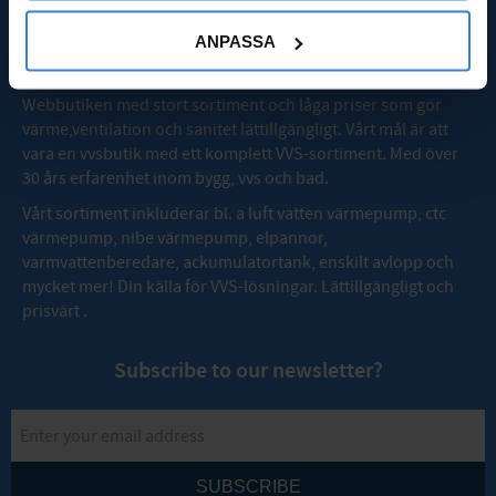
ANPASSA
OM VVSMAX
Webbutiken med stort sortiment och låga priser som gör
värme,ventilation och sanitet lättillgängligt. Vårt mål är att
vara en vvsbutik med ett komplett VVS-sortiment. Med över
30 års erfarenhet inom bygg, vvs och bad.
Vårt sortiment inkluderar bl. a luft vatten värmepump, ctc
värmepump, nibe värmepump, elpannor,
varmvattenberedare, ackumulatortank, enskilt avlopp och
mycket mer! Din källa för VVS-lösningar. Lättillgängligt och
prisvärt .
Subscribe to our newsletter?
SUBSCRIBE