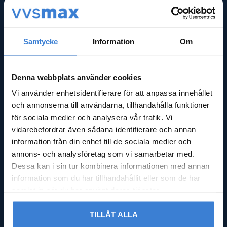
Nyheter
Kassa
Köpvillkor
Integritetspolicy
Samtycke
Information
Om
Reklamation & retur
Nöjd med din beställning?
Logga in
Denna webbplats använder cookies
Vi använder enhetsidentifierare för att anpassa innehållet
GODMOTTAGNING
och annonserna till användarna, tillhandahålla funktioner
för sociala medier och analysera vår trafik. Vi
Mån - Fre: 08:00 - 16:00
vidarebefordrar även sådana identifierare och annan
Lördag: Stängt
information från din enhet till de sociala medier och
Söndag: Stängt
annons- och analysföretag som vi samarbetar med.
Dessa kan i sin tur kombinera informationen med annan
ADRESS
information som du har tillhandahållit eller som de har
samlat in när du har använt deras tjänster.
Falsterbovägen 245,
23591 Vellinge
TILLÅT ALLA
Org.nr 556597-9712