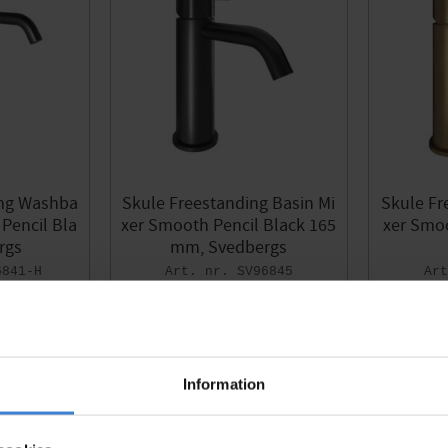
ing Washba
Skule Freestanding Basin Mi
Skule Fr
 Pencil Bla
xer Smooth Pencil Black 165
xer Smoo
rgs
mm, Svedbergs
6841-H
SV96845
6 145
KR
Add to favorites
Add to favorites
Information