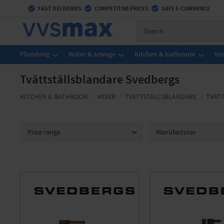
check_circle
FAST DELIVERIES
check_circle
COMPETITIVE PRICES
check_circle
SAFE E-COMMERCE
Plumbing
Water & sewage
Kitchen & bathroom
Ven
Tvättställsblandare Svedbergs
KITCHEN & BATHROOM
MIXER
TVÄTTSTÄLLSBLANDARE
TVÄT
Price range
Manufacturer
5 435
7 802
Svedbergs
6