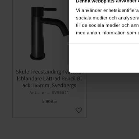
Denna webbplats använder 
Vi använder enhetsidentifierar
sociala medier och analysera 
till de sociala medier och a
med annan information som du 
Skule Freestanding Tvättstäl
lsblandare Lättrad Pencil Bl
ack 165mm, Svedbergs
SV96841
5 909
KR
Add to favorites