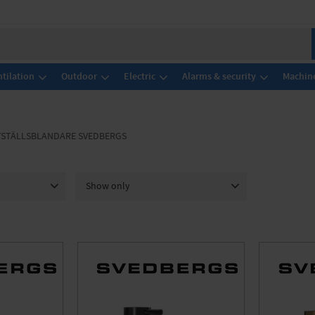
tilation
Outdoor
Electric
Alarms & security
Machine
TSTÄLLSBLANDARE SVEDBERGS
Show only
In stock
6