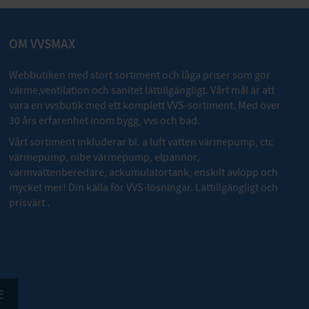
OM VVSMAX
Webbutiken med stort sortiment och låga priser som gör
värme,ventilation och sanitet lättillgängligt. Vårt mål är att
vara en vvsbutik med ett komplett VVS-sortiment. Med över
30 års erfarenhet inom bygg, vvs och bad.
Vårt sortiment inkluderar bl. a luft vatten värmepump, ctc
värmepump, nibe värmepump, elpannor,
varmvattenberedare, ackumulatortank, enskilt avlopp och
mycket mer! Din källa för VVS-lösningar. Lättillgängligt och
prisvärt .
E