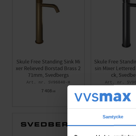
Skule Free Standing Sink Mi
Skule Free Stand
xer Relieved Borstad Brass 2
sin Mixer Lettered
71mm, Svedbergs
ck, Svedbe
SV96840-H
SV9
7 408
7 408
KR
KR
Add to favorites
Samtycke