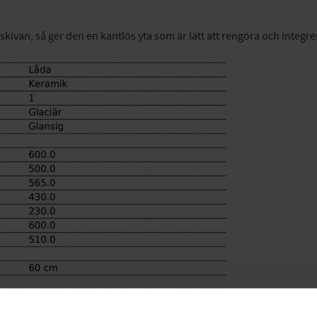
an, så ger den en kantlös yta som är lätt att rengöra och integrer