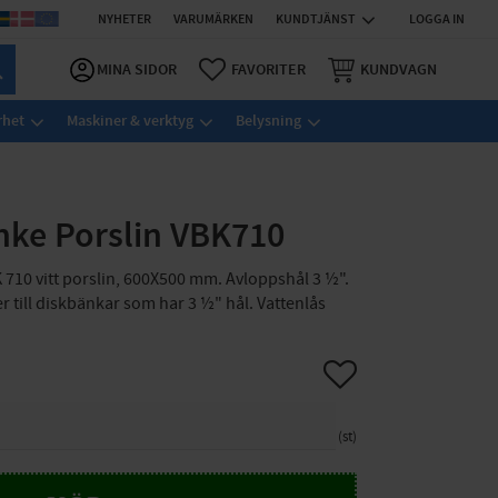
NYHETER
VARUMÄRKEN
KUNDTJÄNST
LOGGA IN
MINA SIDOR
FAVORITER
KUNDVAGN
rhet
Maskiner & verktyg
Belysning
nke Porslin VBK710
 710 vitt porslin, 600X500 mm. Avloppshål 3 ½".
er till diskbänkar som har 3 ½" hål. Vattenlås
Lägg till i favoriter
st