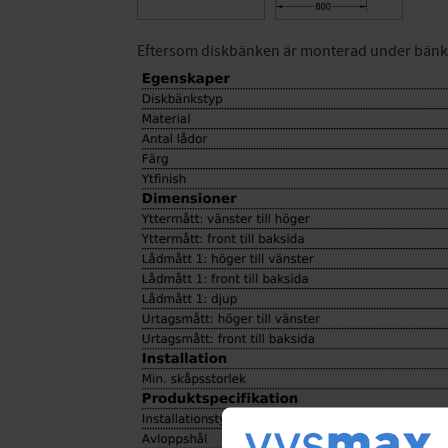
Eftersom diskbänken är monterad under bänkskiv