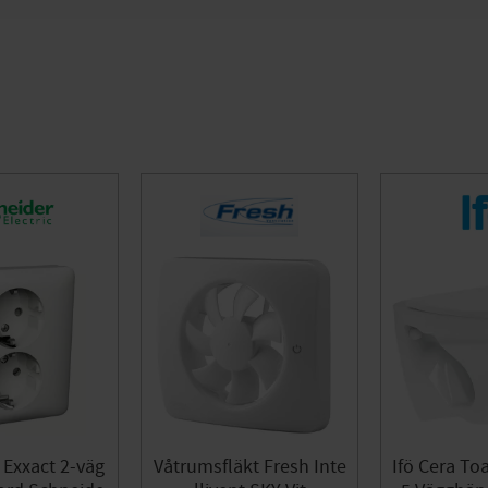
 Exxact 2-väg
Våtrumsfläkt Fresh Inte
Ifö Cera To