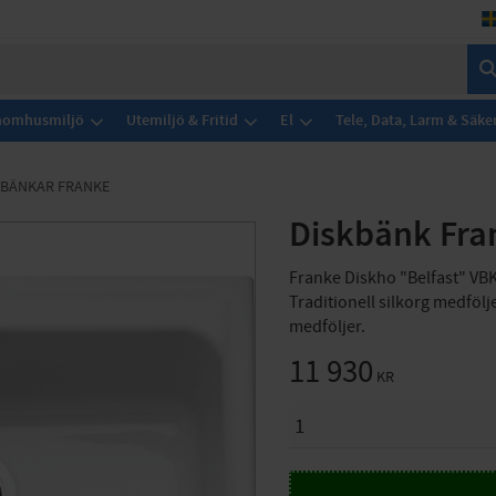
Inomhusmiljö
Utemiljö & Fritid
El
Tele, Data, Larm & Säke
KBÄNKAR FRANKE
Diskbänk Fra
Franke Diskho "Belfast" VBK
Traditionell silkorg medfölj
medföljer.
11 930
KR
ANTAL