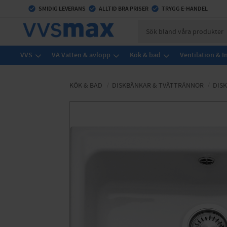
check_circle
SMIDIG LEVERANS
check_circle
ALLTID BRA PRISER
check_circle
TRYGG E-HANDEL
VVS
VA Vatten & avlopp
Kök & bad
Ventilation & 
KÖK & BAD
DISKBÄNKAR & TVÄTTRÄNNOR
DIS