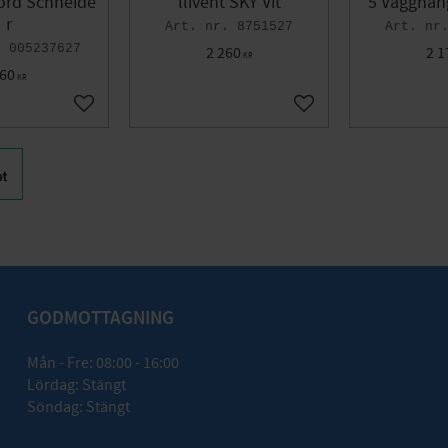
Jord Schneide
llivent SKY Vit
5 Vägghän
r
8751527
005237627
2 260
2 1
KR
60
KR
Lägg till i favoriter
Lägg till i favoriter
GODMOTTAGNING
Mån - Fre: 08:00 - 16:00
Lördag: Stängt
Söndag: Stängt