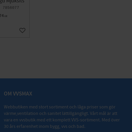
gd Mjuksits
7856077
74
KR
Lägg till i favoriter
OM VVSMAX
Webbutiken med stort sortiment och låga priser som gör
värme,ventilation och sanitet lättillgängligt. Vårt mål är att
vara en vvsbutik med ett komplett VVS-sortiment. Med över
30 års erfarenhet inom bygg, vvs och bad.