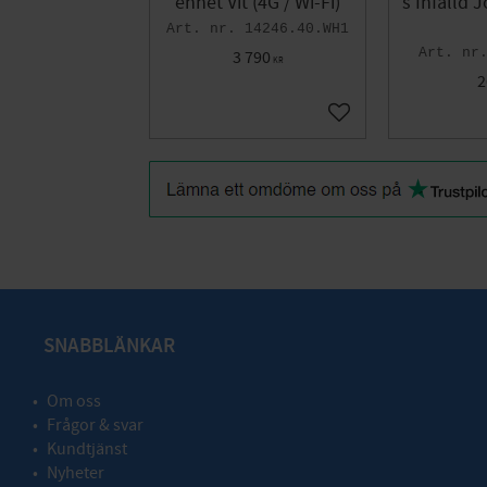
enhet Vit (4G / Wi-Fi)
s Infälld 
14246.40.WH1
3 790
KR
2
Lägg till i favoriter
SNABBLÄNKAR
Om oss
Frågor & svar
Kundtjänst
Nyheter