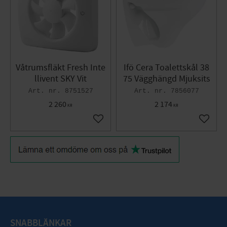
Våtrumsfläkt Fresh Inte
Ifö Cera Toalettskål 38
llivent SKY Vit
75 Vägghängd Mjuksits
8751527
7856077
2 260
2 174
KR
KR
Lägg till i favoriter
Lägg til
SNABBLÄNKAR