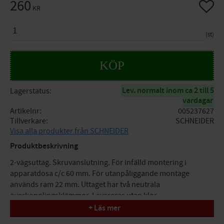
260
Lägg til
KR
ANTAL
st
KÖP
Lev. normalt inom ca 2 till 5
Lagerstatus
vardagar
Artikelnr
005237627
Tillverkare
SCHNEIDER
Visa alla produkter från SCHNEIDER
Produktbeskrivning
2-vägsuttag. Skruvanslutning. För infälld montering i
apparatdosa c/c 60 mm. För utanpåliggande montage
används ram 22 mm. Uttaget har två neutrala
överkopplingsklämmor. Levereras utan klor.
+ Läs mer
Specifikationer