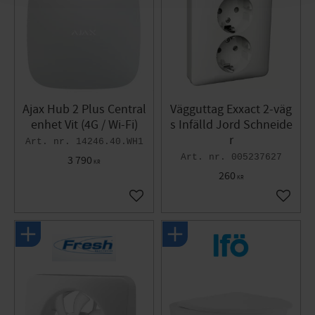
Ajax Hub 2 Plus Central
Vägguttag Exxact 2-väg
enhet Vit (4G / Wi-Fi)
s Infälld Jord Schneide
r
14246.40.WH1
005237627
3 790
KR
260
KR
Lägg till i favoriter
Lägg til