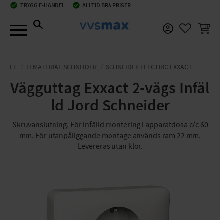
check_circle
TRYGG E-HANDEL
check_circle
ALLTID BRA PRISER
Meny
KUNDV
FAVORIT
EL
ELMATERIAL SCHNEIDER
SCHNEIDER ELECTRIC EXXACT
Vägguttag Exxact 2-vägs Infäl
ld Jord Schneider
Skruvanslutning. För infälld montering i apparatdosa c/c 60
mm. För utanpåliggande montage används ram 22 mm.
Levereras utan klor.