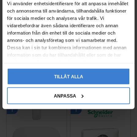
Vi använder enhetsidentifierare för att anpassa innehållet
och annonserna till användarna, tillhandahålla funktioner
Du
för sociala medier och analysera vår trafik. Vi
vidarebefordrar även sådana identifierare och annan
information från din enhet till de sociala medier och
annons- och analysföretag som vi samarbetar med.
Dessa kan i sin tur kombinera informationen med annan
information som du har tillhandahållit eller som de har
samlat in när du har använt deras tjänster.
Bli den första att lämna ett omdöme.
TILLÅT ALLA
Populära produkter
ANPASSA