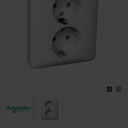
Rutnätsvy
Listv