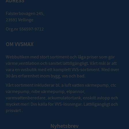
ADRESS
Falsterbovägen 245,
23591 Vellinge
Org.nr 556597-9712
OM VVSMAX
Webbutiken med stort sortiment och låga priser som gör
värme,ventilation och sanitet lättillgängligt. Vårt mål är att
vara en vvsbutik med ett komplett VVS-sortiment. Med över
30 års erfarenhet inom bygg, vvs och bad.
Vårt sortiment inkluderar bl. a luft vatten värmepump, ctc
värmepump, nibe värmepump, elpannor,
varmvattenberedare, ackumulatortank, enskilt avlopp och
mycket mer! Din källa för VVS-lösningar. Lättillgängligt och
prisvärt .
Nyhetsbrev