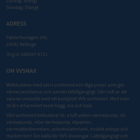
Lördag: Stängt
Söndag: Stängt
ADRESS
Falsterbovägen 245,
23591 Vellinge
Org.nr 556597-9712
OM VVSMAX
Webbutiken med stort sortiment och låga priser som gör
värme,ventilation och sanitet lättillgängligt. Vårt mål är att
vara en vvsbutik med ett komplett VVS-sortiment. Med över
30 års erfarenhet inom bygg, vvs och bad.
Vårt sortiment inkluderar bl. a luft vatten värmepump, ctc
värmepump, nibe värmepump, elpannor,
varmvattenberedare, ackumulatortank, enskilt avlopp och
mycket mer! Din källa för VVS-lösningar. Lättillgängligt och