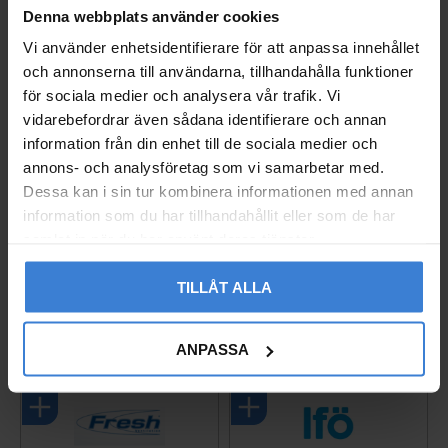
Denna webbplats använder cookies
Vi använder enhetsidentifierare för att anpassa innehållet
och annonserna till användarna, tillhandahålla funktioner
för sociala medier och analysera vår trafik. Vi
vidarebefordrar även sådana identifierare och annan
information från din enhet till de sociala medier och
annons- och analysföretag som vi samarbetar med.
Dessa kan i sin tur kombinera informationen med annan
information som du har tillhandahållit eller som de har
Ajax Hub 2 Plus Central
Vägguttag Exxact 2-väg
samlat in när du har använt deras tjänster.
enhet Vit (4G / Wi-Fi)
s Infälld Jord Schneide
r
14246.40.WH1
TILLÅT ALLA
005237627
3 790
KR
260
KR
ANPASSA
Lägg till i favoriter
Lägg til