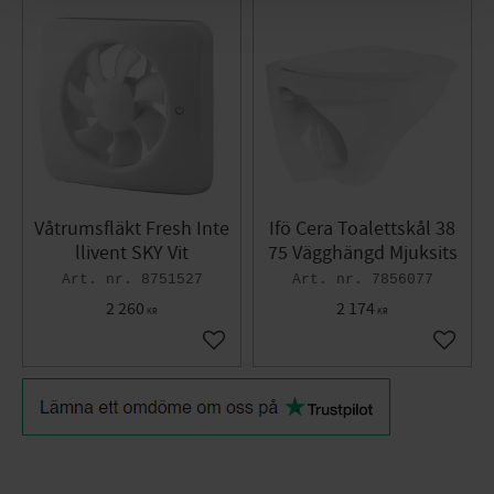
Våtrumsfläkt Fresh Inte
Ifö Cera Toalettskål 38
llivent SKY Vit
75 Vägghängd Mjuksits
8751527
7856077
2 260
2 174
KR
KR
Lägg till i favoriter
Lägg til