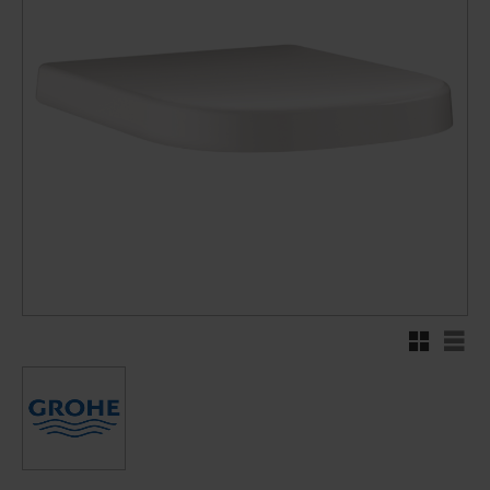
Rutnätsvy
Listv