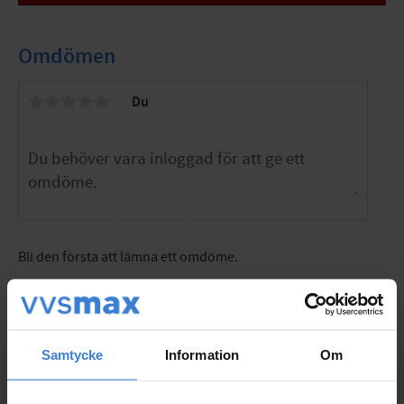
Produktnamn
Euro Ceramic WC-sits
Dimension
c/c 180mm sitsbult
Funktion
mjukstängande/snabbfäste
Omdömen
Utförande
hård sits
Färg
vit
Du
Material
duroplast
Bli den första att lämna ett omdöme.
Populära produkter
Samtycke
Information
Om