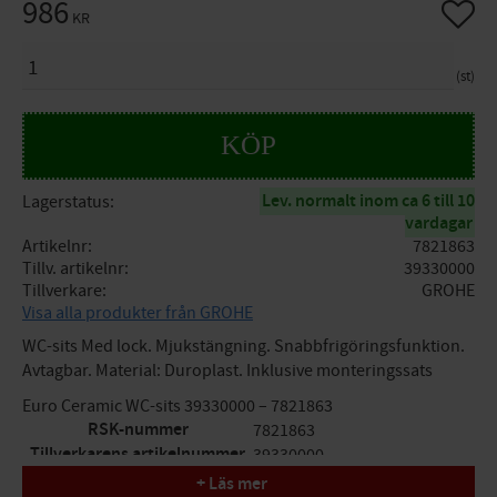
986
Lägg til
KR
ANTAL
st
KÖP
Lev. normalt inom ca 6 till 10
Lagerstatus
vardagar
Artikelnr
7821863
Tillv. artikelnr
39330000
Tillverkare
GROHE
Visa alla produkter från GROHE
WC-sits Med lock. Mjukstängning. Snabbfrigöringsfunktion.
Avtagbar. Material: Duroplast. Inklusive monteringssats
Euro Ceramic WC-sits 39330000 – 7821863
RSK-nummer
7821863
Tillverkarens artikelnummer
39330000
GTIN
4005176407185
+ Läs mer