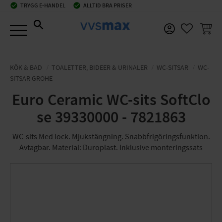
check_circle
TRYGG E-HANDEL
check_circle
ALLTID BRA PRISER
Meny
KUNDV
FAVORIT
KÖK & BAD
TOALETTER, BIDEER & URINALER
WC-SITSAR
WC-
SITSAR GROHE
Euro Ceramic WC-sits SoftClo
se 39330000 - 7821863
WC-sits Med lock. Mjukstängning. Snabbfrigöringsfunktion.
Avtagbar. Material: Duroplast. Inklusive monteringssats