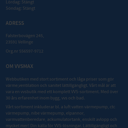
Lördag: Stängt
Söndag: Stängt
ADRESS
Falsterbovägen 245,
23591 Vellinge
Org.nr 556597-9712
OM VVSMAX
Webbutiken med stort sortiment och låga priser som gör
värme,ventilation och sanitet lättillgängligt. Vårt mål är att
vara en vvsbutik med ett komplett VVS-sortiment. Med över
30 års erfarenhet inom bygg, vvs och bad.
Vårt sortiment inkluderar bl. a luft vatten värmepump, ctc
värmepump, nibe värmepump, elpannor,
varmvattenberedare, ackumulatortank, enskilt avlopp och
mycket mer! Din källa för VVS-lösningar. Lättillgängligt och