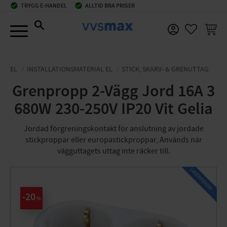
check_circle
TRYGG E-HANDEL
check_circle
ALLTID BRA PRISER
Meny
KUNDV
FAVORIT
EL
INSTALLATIONSMATERIAL EL
STICK, SKARV- & GRENUTTAG
Grenpropp 2-Vägg Jord 16A 3
680W 230-250V IP20 Vit Gelia
Jordad förgreningskontakt för anslutning av jordade
stickproppar eller europastickproppar, Används när
vägguttagets uttag inte räcker till.
L
A
G
E
R
R
E
N
S
N
I
N
G
20
%