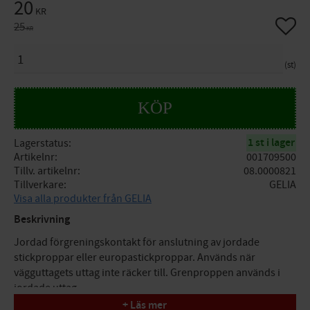
Nedsatt pris:
20
KR
Lägg til
Ordinarie pris:
25
KR
ANTAL
st
KÖP
1 st i lager
Lagerstatus
Artikelnr
001709500
Tillv. artikelnr
08.0000821
Tillverkare
GELIA
Visa alla produkter från GELIA
Beskrivning
Jordad förgreningskontakt för anslutning av jordade
stickproppar eller europastickproppar. Används när
vägguttagets uttag inte räcker till. Grenproppen används i
jordade uttag.
+ Läs mer
Bulk artiklar - Grenproppar som säljs i bulk är endast