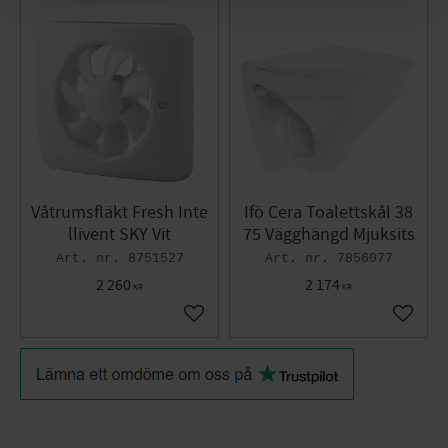
Våtrumsfläkt Fresh Inte
Ifö Cera Toalettskål 38
llivent SKY Vit
75 Vägghängd Mjuksits
8751527
7856077
2 260
2 174
KR
KR
Lägg till i favoriter
Lägg til