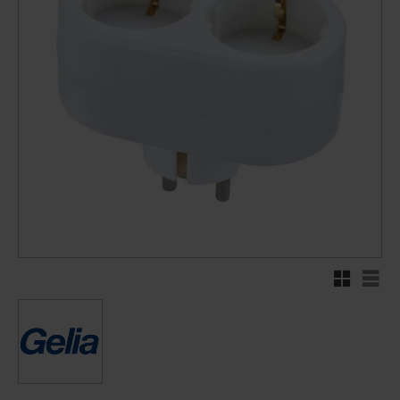
Rutnätsvy
Listv