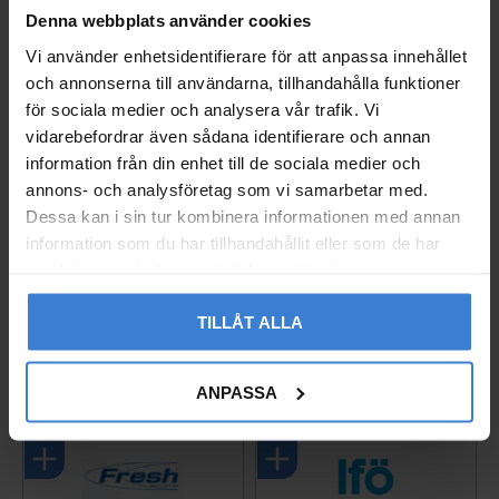
Denna webbplats använder cookies
Vi använder enhetsidentifierare för att anpassa innehållet
och annonserna till användarna, tillhandahålla funktioner
för sociala medier och analysera vår trafik. Vi
vidarebefordrar även sådana identifierare och annan
information från din enhet till de sociala medier och
annons- och analysföretag som vi samarbetar med.
Dessa kan i sin tur kombinera informationen med annan
information som du har tillhandahållit eller som de har
Ajax Hub 2 Plus Central
Vägguttag Exxact 2-väg
samlat in när du har använt deras tjänster.
enhet Vit (4G / Wi-Fi)
s Infälld Jord Schneide
r
14246.40.WH1
TILLÅT ALLA
005237627
3 790
KR
260
KR
ANPASSA
Lägg till i favoriter
Lägg til