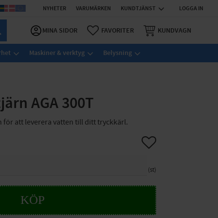
NYHETER
VARUMÄRKEN
KUNDTJÄNST
LOGGA IN
MINA SIDOR
FAVORITER
KUNDVAGN
rhet
Maskiner & verktyg
Belysning
järn AGA 300T
för att leverera vatten till ditt tryckkärl.
Lägg till i favoriter
st
KÖP