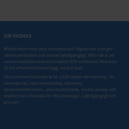
OM VVSMAX
Webbutiken med stort sortiment och låga priser som gör
värme,ventilation och sanitet lättillgängligt. Vårt mål är att
vara en vvsbutik med ett komplett VVS-sortiment. Med över
30 års erfarenhet inom bygg, vvs och bad.
Vårt sortiment inkluderar bl. a luft vatten värmepump, ctc
värmepump, nibe värmepump, elpannor,
varmvattenberedare, ackumulatortank, enskilt avlopp och
mycket mer! Din källa för VVS-lösningar. Lättillgängligt och
prisvärt .