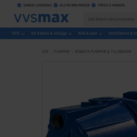
check_circle
SMIDIG LEVERANS
check_circle
ALLTID BRA PRISER
check_circle
TRYGG E-HANDEL
VVS
VA Vatten & avlopp
Kök & bad
Ventilation & 
VVS
PUMPAR
ROBOTA PUMPAR & TILLBEHÖR