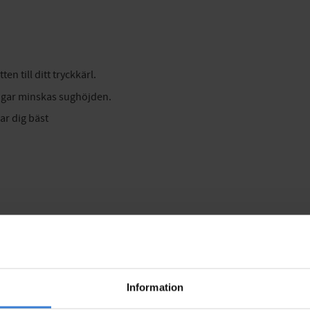
en till ditt tryckkärl.
ngar minskas sughöjden.
ar dig bäst
Information