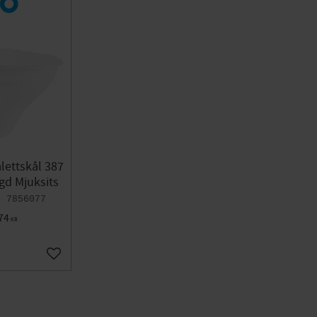
alettskål 387
gd Mjuksits
7856077
74
KR
Lägg till i favoriter