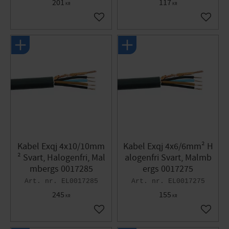
201
117
KR
KR
Lägg till i favoriter
Lägg til
Kabel Exqj 4x10/10mm
Kabel Exqj 4x6/6mm² H
² Svart, Halogenfri, Mal
alogenfri Svart, Malmb
mbergs 0017285
ergs 0017275
EL0017285
EL0017275
245
155
KR
KR
Lägg till i favoriter
Lägg til