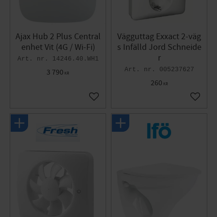
Ajax Hub 2 Plus Central
Vägguttag Exxact 2-väg
enhet Vit (4G / Wi-Fi)
s Infälld Jord Schneide
r
14246.40.WH1
005237627
3 790
KR
260
KR
Lägg till i favoriter
Lägg til