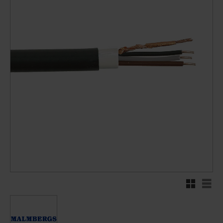
Rutnätsvy
Listv