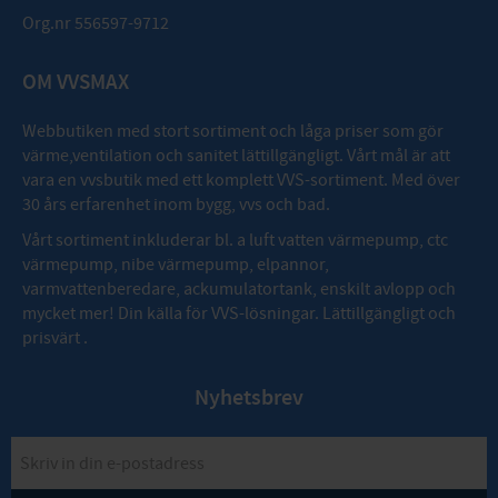
Org.nr 556597-9712
OM VVSMAX
Webbutiken med stort sortiment och låga priser som gör
värme,ventilation och sanitet lättillgängligt. Vårt mål är att
vara en vvsbutik med ett komplett VVS-sortiment. Med över
30 års erfarenhet inom bygg, vvs och bad.
Vårt sortiment inkluderar bl. a luft vatten värmepump, ctc
värmepump, nibe värmepump, elpannor,
varmvattenberedare, ackumulatortank, enskilt avlopp och
mycket mer! Din källa för VVS-lösningar. Lättillgängligt och
prisvärt .
Nyhetsbrev