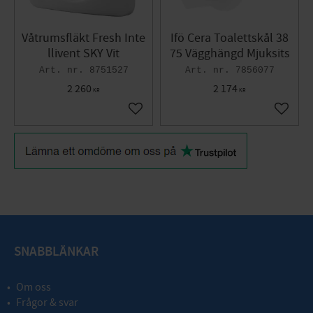
Våtrumsfläkt Fresh Inte
Ifö Cera Toalettskål 38
llivent SKY Vit
75 Vägghängd Mjuksits
8751527
7856077
2 260
2 174
KR
KR
Lägg till i favoriter
Lägg til
SNABBLÄNKAR
Om oss
Frågor & svar