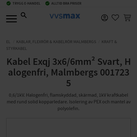
check_circle
TRYGG E-HANDEL
check_circle
ALLTID BRA PRISER
Meny
KUNDV
FAVORIT
EL
KABLAR, FLEXRÖR & KABELRÖR MALMBERGS
KRAFT &
STYRKABEL
Kabel Exqj 3x6/6mm² Svart, H
alogenfri, Malmbergs 001723
5
0,6/1kV. Halogenfri, flamskyddad, skärmad, 1kV kraftkabel
med rund solid kopparledare. Isolering av PEX och mantel av
polyolefin.