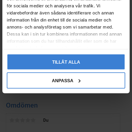
för sociala medier och analysera vår trafik. Vi
vidarebefordrar även sådana identifierare och annan
information från din enhet till de sociala medier och
annons- och analysföretag som vi samarbetar med.
Dessa kan i sin tur kombinera informationen med annan
information som du har tillhandahållit eller som de har
Kabel Exqj 4x2,5/2,5m
m² Halogenfri, Svart, M
samlat in när du har använt deras tjänster.
almbergs 0017255
TILLÅT ALLA
EL0017255
80
KR
ANPASSA
Lägg till i favoriter
Omdömen
Du