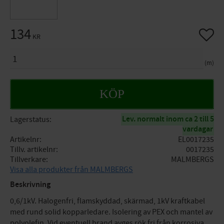
134
Lägg til
KR
ANTAL
m
KÖP
Lev. normalt inom ca 2 till 5
Lagerstatus
vardagar
Artikelnr
EL0017235
Tillv. artikelnr
0017235
Tillverkare
MALMBERGS
Visa alla produkter från MALMBERGS
Beskrivning
0,6/1kV. Halogenfri, flamskyddad, skärmad, 1kV kraftkabel
med rund solid kopparledare. Isolering av PEX och mantel av
polyolefin. Vid eventuell brand avges rök fri från korrosiva