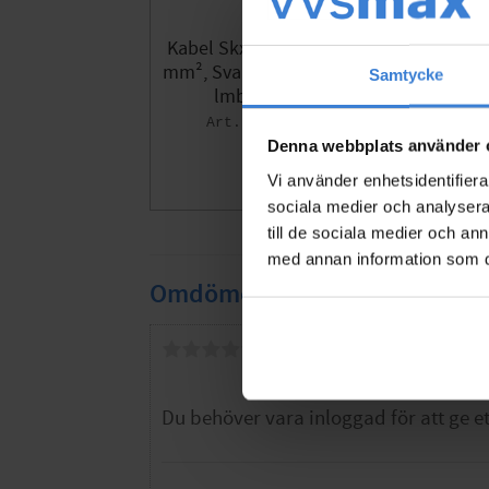
Kabel Skx H03VVH2-F), 2X0,75
mm², Svart, 10m, 300/300V, Ma
Samtycke
lmbergs 99006248
EL99006248
Denna webbplats använder 
139
KR
Vi använder enhetsidentifierar
Lägg till i fa
sociala medier och analysera 
till de sociala medier och a
med annan information som du 
Omdömen
Du