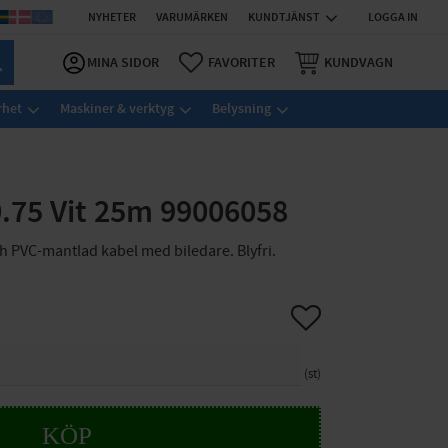
NYHETER
VARUMÄRKEN
KUNDTJÄNST
LOGGA IN
MINA SIDOR
FAVORITER
KUNDVAGN
rhet
Maskiner & verktyg
Belysning
0.75 Vit 25m 99006058
 PVC-mantlad kabel med biledare. Blyfri.
Lägg till i favoriter
st
KÖP