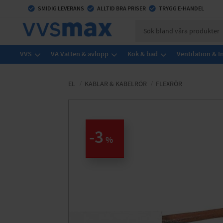
check_circle
SMIDIG LEVERANS
check_circle
ALLTID BRA PRISER
check_circle
TRYGG E-HANDEL
VVS
VA Vatten & avlopp
Kök & bad
Ventilation & 
EL
KABLAR & KABELRÖR
FLEXRÖR
3
%