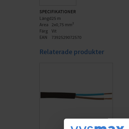
SPECIFIKATIONER
Längd
25 m
Area
2x0,75 mm²
Färg
Vit
EAN
7392529072570
Relaterade produkter