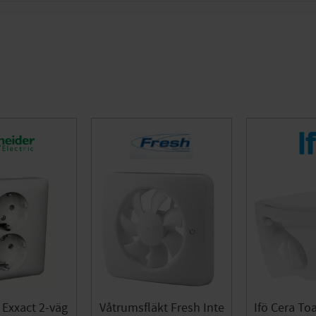
 Exxact 2-väg
Våtrumsfläkt Fresh Inte
Ifö Cera To