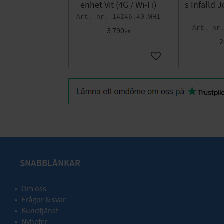
enhet Vit (4G / Wi-Fi)
s Infälld 
14246.40.WH1
3 790
KR
2
Lägg till i favoriter
SNABBLÄNKAR
Om oss
Frågor & svar
Kundtjänst
Nyheter