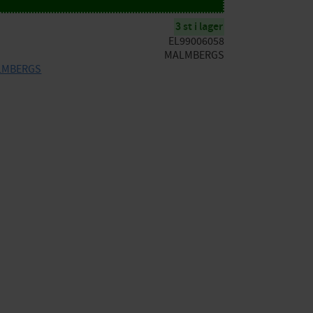
3 st i lager
EL99006058
MALMBERGS
MALMBERGS