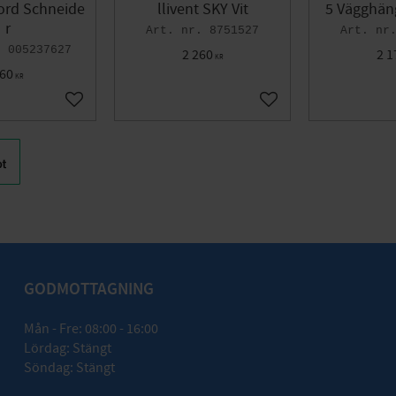
Jord Schneide
llivent SKY Vit
5 Vägghän
r
8751527
005237627
2 260
2 1
KR
60
KR
Lägg till i favoriter
Lägg till i favoriter
GODMOTTAGNING
Mån - Fre: 08:00 - 16:00
Lördag: Stängt
Söndag: Stängt