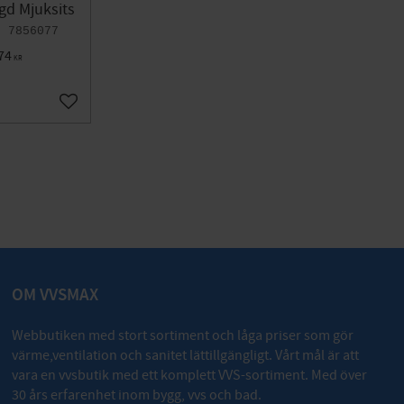
gd Mjuksits
7856077
74
KR
Lägg till i favoriter
OM VVSMAX
Webbutiken med stort sortiment och låga priser som gör
värme,ventilation och sanitet lättillgängligt. Vårt mål är att
vara en vvsbutik med ett komplett VVS-sortiment. Med över
30 års erfarenhet inom bygg, vvs och bad.