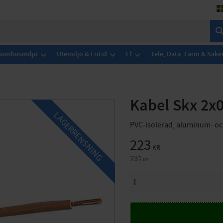
Inomhusmiljö
Utemiljö & Fritid
El
Tele, Data, Larm & Säke
Kabel Skx 2x
LAGERRENSNING
PVC-isolerad, aluminum- och
Nedsatt pris:
223
KR
Ordinarie pris:
231
KR
ANTAL