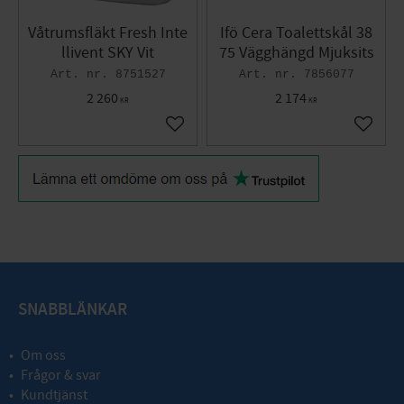
Våtrumsfläkt Fresh Inte
Ifö Cera Toalettskål 38
llivent SKY Vit
75 Vägghängd Mjuksits
8751527
7856077
2 260
2 174
KR
KR
Lägg till i favoriter
Lägg til
SNABBLÄNKAR
Om oss
Frågor & svar
Kundtjänst