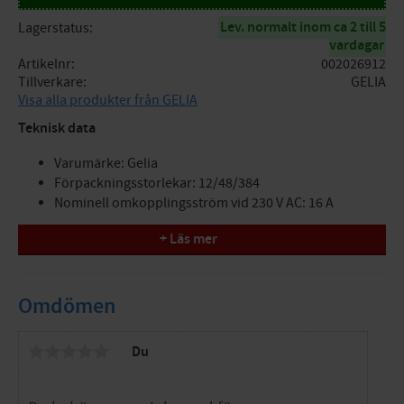
Lev. normalt inom ca 2 till 5
Lagerstatus
vardagar
Artikelnr
002026912
Tillverkare
GELIA
Visa alla produkter från GELIA
Teknisk data
Varumärke: Gelia
Förpackningsstorlekar: 12/48/384
Nominell omkopplingsström vid 230 V AC: 16 A
Matningsspänningsområde: 230 V
+ Läs mer
Färg: Vit
Omdömen
Du