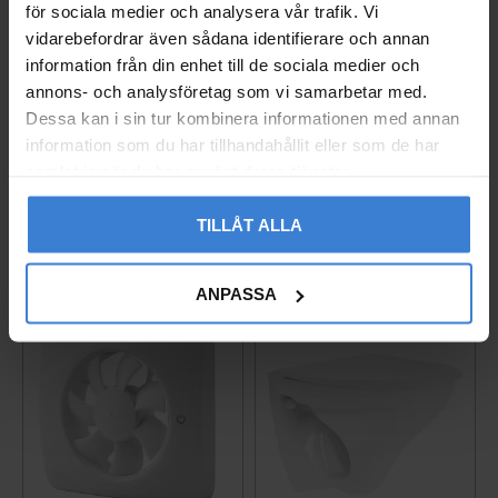
för sociala medier och analysera vår trafik. Vi
vidarebefordrar även sådana identifierare och annan
Ajax Hub 2 Plus Central
Vägguttag Exxact 2-väg
information från din enhet till de sociala medier och
enhet Vit (4G / Wi-Fi)
s Infälld Jord Schneide
annons- och analysföretag som vi samarbetar med.
r
14246.40.WH1
Dessa kan i sin tur kombinera informationen med annan
005237627
3 790
information som du har tillhandahållit eller som de har
KR
260
samlat in när du har använt deras tjänster.
KR
Lägg till i favoriter
Lägg til
TILLÅT ALLA
ANPASSA