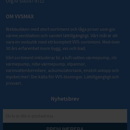
Org.nr 556597-9712
OM VVSMAX
Webbutiken med stort sortiment och låga priser som gör
värme,ventilation och sanitet lättillgängligt. Vårt mål är att
vara en vvsbutik med ett komplett VVS-sortiment. Med över
30 års erfarenhet inom bygg, vvs och bad.
Vårt sortiment inkluderar bl. a luft vatten värmepump, ctc
värmepump, nibe värmepump, elpannor,
varmvattenberedare, ackumulatortank, enskilt avlopp och
mycket mer! Din källa för VVS-lösningar. Lättillgängligt och
prisvärt .
Nyhetsbrev
PRENUMERERA