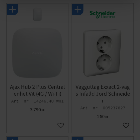
Ajax Hub 2 Plus Central
Vägguttag Exxact 2-väg
enhet Vit (4G / Wi-Fi)
s Infälld Jord Schneide
r
14246.40.WH1
005237627
3 790
KR
260
KR
Lägg till i favoriter
Lägg til