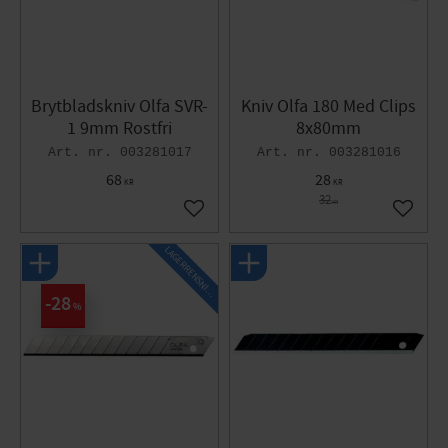
Brytbladskniv Olfa SVR-
Kniv Olfa 180 Med Clips
1 9mm Rostfri
8x80mm
003281017
003281016
68
28
KR
KR
32
KR
Lägg till i favoriter
Lägg til
L
A
G
E
R
R
E
N
S
N
I
N
G
28
%