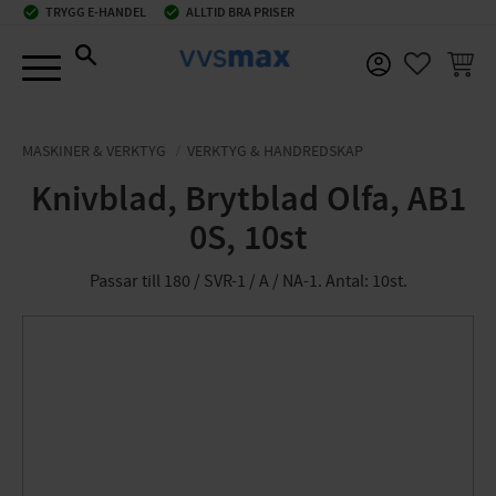
check_circle
TRYGG E-HANDEL
check_circle
ALLTID BRA PRISER
Meny
KUNDV
FAVORIT
MASKINER & VERKTYG
VERKTYG & HANDREDSKAP
Knivblad, Brytblad Olfa, AB1
0S, 10st
Passar till 180 / SVR-1 / A / NA-1. Antal: 10st.