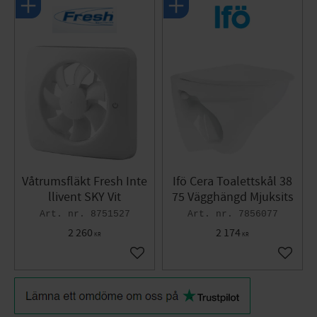
Våtrumsfläkt Fresh Inte
Ifö Cera Toalettskål 38
llivent SKY Vit
75 Vägghängd Mjuksits
8751527
7856077
2 260
2 174
KR
KR
Lägg till i favoriter
Lägg til