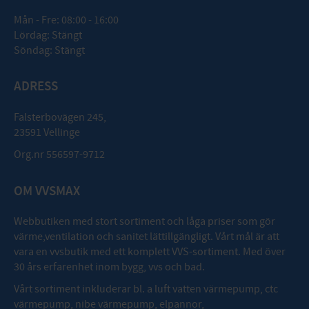
Mån - Fre: 08:00 - 16:00
Lördag: Stängt
Söndag: Stängt
ADRESS
Falsterbovägen 245,
23591 Vellinge
Org.nr 556597-9712
OM VVSMAX
Webbutiken med stort sortiment och låga priser som gör
värme,ventilation och sanitet lättillgängligt. Vårt mål är att
vara en vvsbutik med ett komplett VVS-sortiment. Med över
30 års erfarenhet inom bygg, vvs och bad.
Vårt sortiment inkluderar bl. a luft vatten värmepump, ctc
värmepump, nibe värmepump, elpannor,