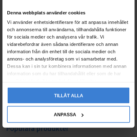
71
KR
Lägg till i favoriter
Denna webbplats använder cookies
Vi använder enhetsidentifierare för att anpassa innehållet
och annonserna till användarna, tillhandahålla funktioner
Omdömen
för sociala medier och analysera vår trafik. Vi
vidarebefordrar även sådana identifierare och annan
Du
information från din enhet till de sociala medier och
annons- och analysföretag som vi samarbetar med.
Dessa kan i sin tur kombinera informationen med annan
information som du har tillhandahållit eller som de har
samlat in när du har använt deras tjänster.
TILLÅT ALLA
Bli den första att lämna ett omdöme.
ANPASSA
Populära produkter