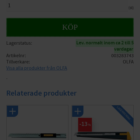
st
KÖP
Lev. normalt inom ca 2 till 5
Lagerstatus
vardagar
Artikelnr
003283743
Tillverkare
OLFA
Visa alla produkter från OLFA
.
Relaterade produkter
L
A
G
E
R
R
E
N
S
N
I
N
G
13
%