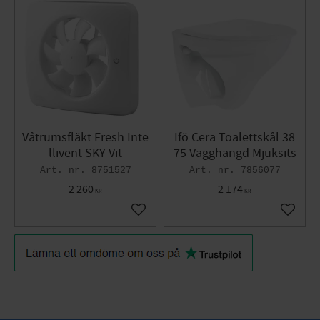
Våtrumsfläkt Fresh Inte
Ifö Cera Toalettskål 38
llivent SKY Vit
75 Vägghängd Mjuksits
8751527
7856077
2 260
2 174
KR
KR
Lägg till i favoriter
Lägg til