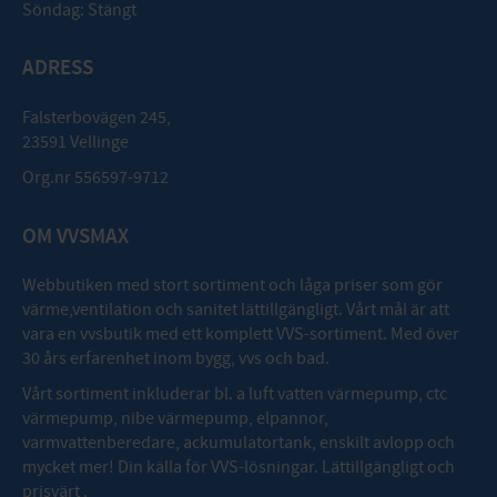
Söndag: Stängt
ADRESS
Falsterbovägen 245,
23591 Vellinge
Org.nr 556597-9712
OM VVSMAX
Webbutiken med stort sortiment och låga priser som gör
värme,ventilation och sanitet lättillgängligt. Vårt mål är att
vara en vvsbutik med ett komplett VVS-sortiment. Med över
30 års erfarenhet inom bygg, vvs och bad.
Vårt sortiment inkluderar bl. a luft vatten värmepump, ctc
värmepump, nibe värmepump, elpannor,
varmvattenberedare, ackumulatortank, enskilt avlopp och
mycket mer! Din källa för VVS-lösningar. Lättillgängligt och
prisvärt .