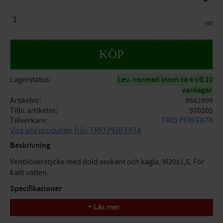
ANTAL
st
KÖP
Lagerstatus
Lev. normalt inom ca 4 till 10
vardagar
Artikelnr
8582999
Tillv. artikelnr
970205
Tillverkare
TRIO PERFEKTA
Visa alla produkter från TRIO PERFEKTA
Beskrivning
Ventilöverstycke med dold sexkant och kägla, M20x1,5, För
kallt vatten.
Specifikationer
+ Läs mer
Produkt: Ventilöverstycke
Dimension: M20x1,5