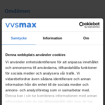
Omdömen
Du
Samtycke
Information
Om
Denna webbplats använder cookies
Vi använder enhetsidentifierare för att anpassa innehållet
Bli den första att lämna ett omdöme.
och annonserna till användarna, tillhandahålla funktioner
för sociala medier och analysera vår trafik. Vi
vidarebefordrar även sådana identifierare och annan
Populära produkter
information från din enhet till de sociala medier och
annons- och analysföretag som vi samarbetar med.
Dessa kan i sin tur kombinera informationen med annan
information som du har tillhandahållit eller som de har