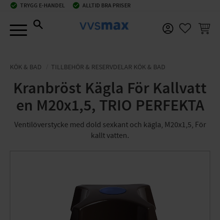
check_circle
TRYGG E-HANDEL
check_circle
ALLTID BRA PRISER
Meny
KUNDV
FAVORIT
KÖK & BAD
TILLBEHÖR & RESERVDELAR KÖK & BAD
Kranbröst Kägla För Kallvatt
en M20x1,5, TRIO PERFEKTA
Ventilöverstycke med dold sexkant och kägla, M20x1,5, För
kallt vatten.