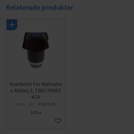
Funktion: för kallt vatten
Relaterade produkter
Utförande: med kägla
Färg: olivgrön
Material: AZH mässing/plast
Kranbröst För Kallvatte
n M20x1,5, TRIO PERFE
KTA
8587539
152
KR
Lägg till i favoriter