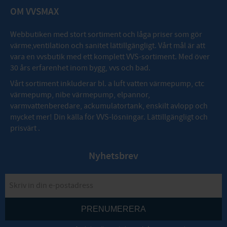
OM VVSMAX
Webbutiken med stort sortiment och låga priser som gör
värme,ventilation och sanitet lättillgängligt. Vårt mål är att
vara en vvsbutik med ett komplett VVS-sortiment. Med över
30 års erfarenhet inom bygg, vvs och bad.
Vårt sortiment inkluderar bl. a luft vatten värmepump, ctc
värmepump, nibe värmepump, elpannor,
varmvattenberedare, ackumulatortank, enskilt avlopp och
mycket mer! Din källa för VVS-lösningar. Lättillgängligt och
prisvärt .
Nyhetsbrev
PRENUMERERA