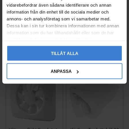
vidarebefordrar även sådana identifierare och annan
Ajax Hub 2 Plus Central
Vägguttag Exxact 2-väg
information från din enhet till de sociala medier och
enhet Vit (4G / Wi-Fi)
s Infälld Jord Schneide
annons- och analysföretag som vi samarbetar med.
r
14246.40.WH1
Dessa kan i sin tur kombinera informationen med annan
005237627
3 790
KR
information som du har tillhandahållit eller som de har
260
KR
samlat in när du har använt deras tjänster.
Lägg till i favoriter
Lägg til
TILLÅT ALLA
ANPASSA