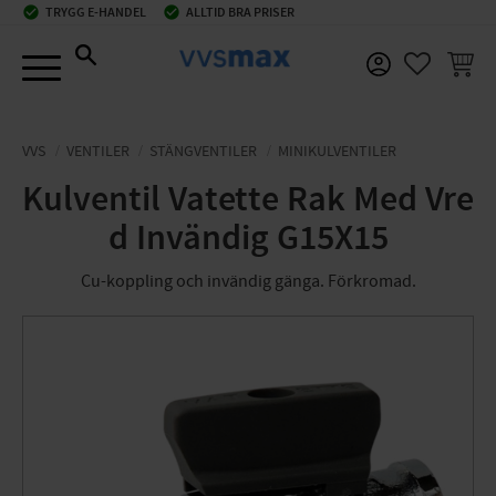
check_circle
TRYGG E-HANDEL
check_circle
ALLTID BRA PRISER
Meny
KUNDV
FAVORIT
VVS
VENTILER
STÄNGVENTILER
MINIKULVENTILER
Kulventil Vatette Rak Med Vre
d Invändig G15X15
Cu-koppling och invändig gänga. Förkromad.