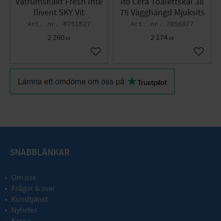
Våtrumsfläkt Fresh Inte
Ifö Cera Toalettskål 38
llivent SKY Vit
75 Vägghängd Mjuksits
8751527
7856077
2 260
2 174
KR
KR
Lägg till i favoriter
Lägg til
SNABBLÄNKAR
Om oss
Frågor & svar
Kundtjänst
Nyheter
Kassa