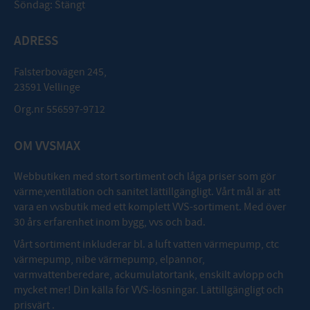
Söndag: Stängt
ADRESS
Falsterbovägen 245,
23591 Vellinge
Org.nr 556597-9712
OM VVSMAX
Webbutiken med stort sortiment och låga priser som gör
värme,ventilation och sanitet lättillgängligt. Vårt mål är att
vara en vvsbutik med ett komplett VVS-sortiment. Med över
30 års erfarenhet inom bygg, vvs och bad.
Vårt sortiment inkluderar bl. a luft vatten värmepump, ctc
värmepump, nibe värmepump, elpannor,
varmvattenberedare, ackumulatortank, enskilt avlopp och
mycket mer! Din källa för VVS-lösningar. Lättillgängligt och
prisvärt .