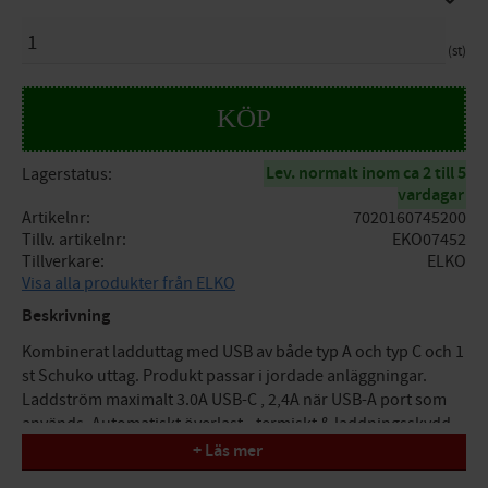
ANTAL
st
KÖP
Lev. normalt inom ca 2 till 5
Lagerstatus
vardagar
Artikelnr
7020160745200
Tillv. artikelnr
EKO07452
Tillverkare
ELKO
Visa alla produkter från ELKO
Beskrivning
Kombinerat ladduttag med USB av både typ A och typ C och 1
st Schuko uttag. Produkt passar i jordade anläggningar.
Laddström maximalt 3.0A USB-C , 2,4A när USB-A port som
används. Automatiskt överlast-, termiskt & laddningsskydd.
+ Läs mer
Teknisk information