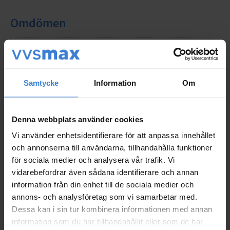
Omdömen
Du
Samtycke
Information
Om
Denna webbplats använder cookies
Vi använder enhetsidentifierare för att anpassa innehållet
Bli den första att lämna ett omdöme.
och annonserna till användarna, tillhandahålla funktioner
för sociala medier och analysera vår trafik. Vi
vidarebefordrar även sådana identifierare och annan
Populära produkter
information från din enhet till de sociala medier och
annons- och analysföretag som vi samarbetar med.
Dessa kan i sin tur kombinera informationen med annan
information som du har tillhandahållit eller som de har