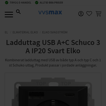
check_circle
TRYGG E-HANDEL
check_circle
ALLTID BRA PRISER
Meny
KUNDV
FAVORIT
EL
ELMATERIAL ELKO
ELKO SVAGSTRÖM
Ladduttag USB A+C Schuco 3
A IP20 Svart Elko
Kombinerat ladduttag med USB av både typ A och typ C och 1
st Schuko uttag, Produkt passar i jordade anläggningar.