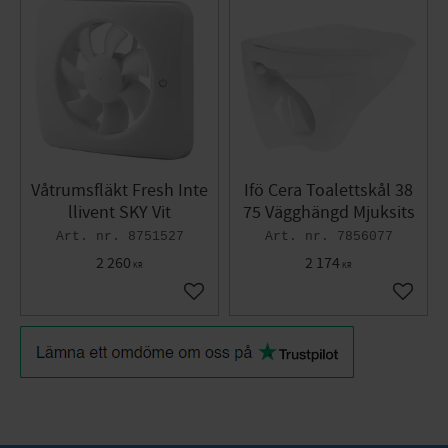
Våtrumsfläkt Fresh Inte
Ifö Cera Toalettskål 38
llivent SKY Vit
75 Vägghängd Mjuksits
8751527
7856077
2 260
2 174
KR
KR
Lägg till i favoriter
Lägg til