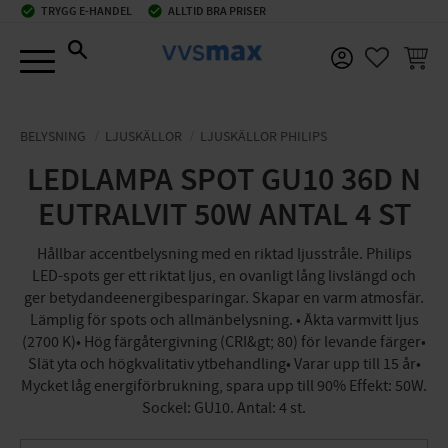
check_circle
TRYGG E-HANDEL
check_circle
ALLTID BRA PRISER
Meny
KUNDV
FAVORIT
BELYSNING
LJUSKÄLLOR
LJUSKÄLLOR PHILIPS
LEDLAMPA SPOT GU10 36D N
EUTRALVIT 50W ANTAL 4 ST
Hållbar accentbelysning med en riktad ljusstråle. Philips
LED-spots ger ett riktat ljus, en ovanligt lång livslängd och
ger betydandeenergibesparingar. Skapar en varm atmosfär.
Lämplig för spots och allmänbelysning. • Äkta varmvitt ljus
(2700 K)• Hög färgåtergivning (CRI&gt; 80) för levande färger•
Slät yta och högkvalitativ ytbehandling• Varar upp till 15 år•
Mycket låg energiförbrukning, spara upp till 90% Effekt: 50W.
Sockel: GU10. Antal: 4 st.