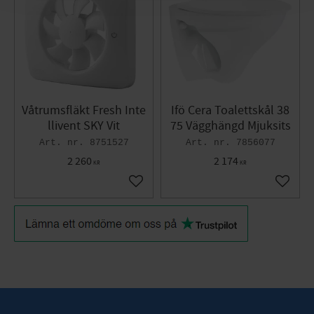
Våtrumsfläkt Fresh Inte
Ifö Cera Toalettskål 38
llivent SKY Vit
75 Vägghängd Mjuksits
8751527
7856077
2 260
2 174
KR
KR
Lägg till i favoriter
Lägg til