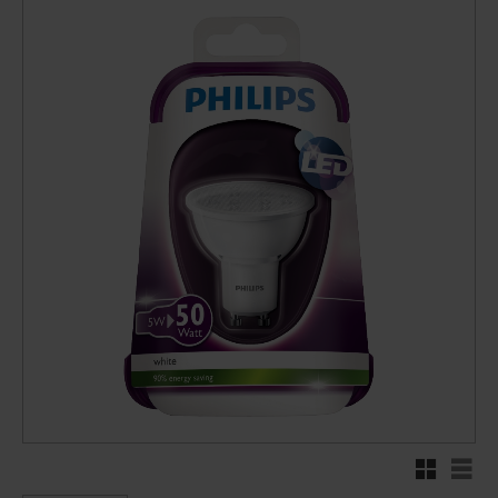
Rutnätsvy
Listv