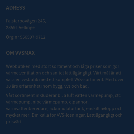
ADRESS
Falsterbovägen 245,
23591 Vellinge
Org.nr 556597-9712
OM VVSMAX
Webbutiken med stort sortiment och låga priser som gör
värme,ventilation och sanitet lättillgängligt. Vårt mål är att
vara en vvsbutik med ett komplett VVS-sortiment. Med över
30 års erfarenhet inom bygg, vvs och bad.
Vårt sortiment inkluderar bl. a luft vatten värmepump, ctc
värmepump, nibe värmepump, elpannor,
varmvattenberedare, ackumulatortank, enskilt avlopp och
mycket mer! Din källa för VVS-lösningar. Lättillgängligt och
prisvärt .