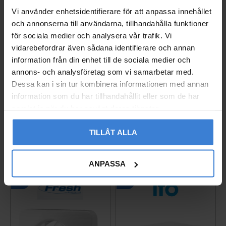
Vi använder enhetsidentifierare för att anpassa innehållet
och annonserna till användarna, tillhandahålla funktioner
för sociala medier och analysera vår trafik. Vi
vidarebefordrar även sådana identifierare och annan
information från din enhet till de sociala medier och
annons- och analysföretag som vi samarbetar med.
Dessa kan i sin tur kombinera informationen med annan
Ajax Hub 2 Plus Central
Vägguttag Exxact 2-väg
information som du har tillhandahållit eller som de har
enhet Vit (4G / Wi-Fi)
s Infälld Jord Schneide
samlat in när du har använt deras tjänster.
r
14246.40.WH1
005237627
3 790
KR
TILLÅT ALLA
260
KR
Lägg till i favoriter
Lägg til
ANPASSA