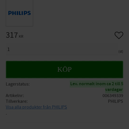
317
Lägg til
KR
ANTAL
st
KÖP
Lev. normalt inom ca 2 till 5
Lagerstatus
vardagar
Artikelnr
006349339
Tillverkare
PHILIPS
Visa alla produkter från PHILIPS
.