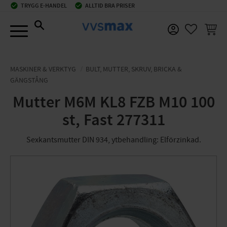
check_circle
TRYGG E-HANDEL
check_circle
ALLTID BRA PRISER
Meny
KUNDV
FAVORIT
MASKINER & VERKTYG
BULT, MUTTER, SKRUV, BRICKA &
GÄNGSTÅNG
Mutter M6M KL8 FZB M10 100
st, Fast 277311
Sexkantsmutter DIN 934, ytbehandling: Elförzinkad.