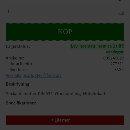
ANTAL
st
KÖP
Lev. normalt inom ca 2 till 5
Lagerstatus
vardagar
Artikelnr
005245029
Tillv. artikelnr
277311
Tillverkare
FAST
Visa alla produkter från FAST
Beskrivning
Sexkantsmutter DIN 934. Ytbehandling: Elförzinkad.
Specifikationer
Dimension : M10
+ Läs mer
Nyckelvidd : 17 mm