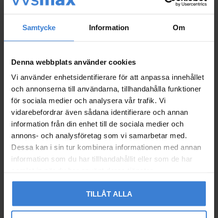
Samtycke
Information
Om
Mutter M6M KL8 FZB M
MUTTER M6M FAST KL8
6 200st, Fast 277307
FZB M20 25ST
Denna webbplats använder cookies
005245027
005435768
Vi använder enhetsidentifierare för att anpassa innehållet
36
127
KR
KR
och annonserna till användarna, tillhandahålla funktioner
47
KR
Lägg till i favoriter
Lägg til
för sociala medier och analysera vår trafik. Vi
vidarebefordrar även sådana identifierare och annan
information från din enhet till de sociala medier och
Omdömen
annons- och analysföretag som vi samarbetar med.
Dessa kan i sin tur kombinera informationen med annan
information som du har tillhandahållit eller som de har
Du
samlat in när du har använt deras tjänster.
TILLÅT ALLA