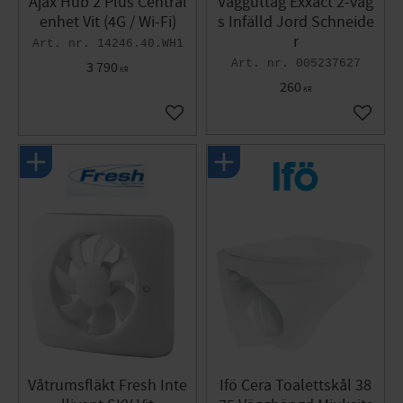
Ajax Hub 2 Plus Central
Vägguttag Exxact 2-väg
enhet Vit (4G / Wi-Fi)
s Infälld Jord Schneide
r
14246.40.WH1
005237627
3 790
KR
260
KR
Lägg till i favoriter
Lägg til
Våtrumsfläkt Fresh Inte
Ifö Cera Toalettskål 38