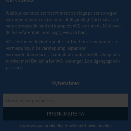
OM VVSMAX
Webbutiken med stort sortiment och låga priser som gör
värme,ventilation och sanitet lättillgängligt. Vårt mål är att
vara en vvsbutik med ett komplett VVS-sortiment. Med över
30 års erfarenhet inom bygg, vvs och bad.
Vårt sortiment inkluderar bl. a luft vatten värmepump, ctc
värmepump, nibe värmepump, elpannor,
varmvattenberedare, ackumulatortank, enskilt avlopp och
mycket mer! Din källa för VVS-lösningar. Lättillgängligt och
prisvärt .
Nyhetsbrev
PRENUMERERA
Dina personuppgifter behandlas i enlighet med vår
integritetspolicy
.