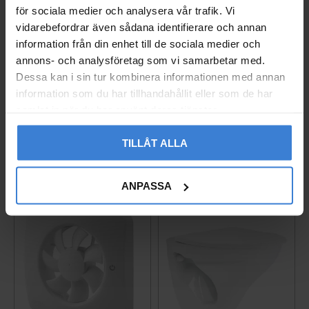
för sociala medier och analysera vår trafik. Vi
vidarebefordrar även sådana identifierare och annan
information från din enhet till de sociala medier och
Ajax Hub 2 Plus Central
Vägguttag Exxact 2-väg
annons- och analysföretag som vi samarbetar med.
enhet Vit (4G / Wi-Fi)
s Infälld Jord Schneide
r
Dessa kan i sin tur kombinera informationen med annan
14246.40.WH1
information som du har tillhandahållit eller som de har
005237627
3 790
KR
samlat in när du har använt deras tjänster.
260
KR
Lägg till i favoriter
Lägg til
TILLÅT ALLA
ANPASSA