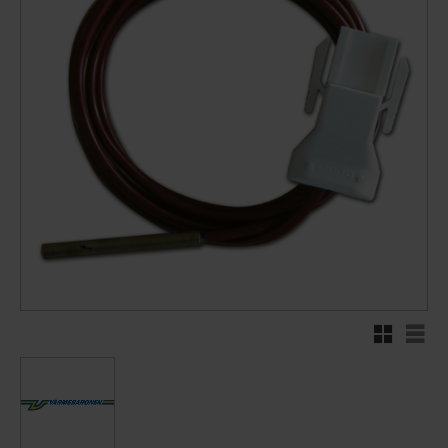
Rutnätsvy
Listv