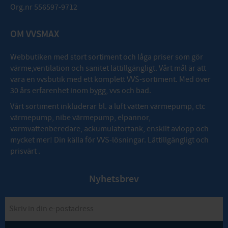
Org.nr 556597-9712
OM VVSMAX
Webbutiken med stort sortiment och låga priser som gör
värme,ventilation och sanitet lättillgängligt. Vårt mål är att
vara en vvsbutik med ett komplett VVS-sortiment. Med över
30 års erfarenhet inom bygg, vvs och bad.
Vårt sortiment inkluderar bl. a luft vatten värmepump, ctc
värmepump, nibe värmepump, elpannor,
varmvattenberedare, ackumulatortank, enskilt avlopp och
mycket mer! Din källa för VVS-lösningar. Lättillgängligt och
prisvärt .
Nyhetsbrev