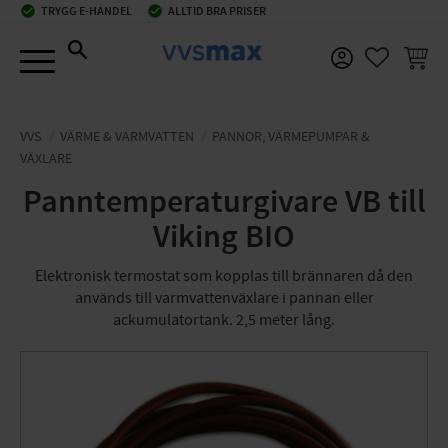
check_circle
TRYGG E-HANDEL
check_circle
ALLTID BRA PRISER
Meny
KUNDV
FAVORIT
VVS
VÄRME & VARMVATTEN
PANNOR, VÄRMEPUMPAR &
VÄXLARE
Panntemperaturgivare VB till
Viking BIO
Elektronisk termostat som kopplas till brännaren då den
används till varmvattenväxlare i pannan eller
ackumulatortank. 2,5 meter lång.