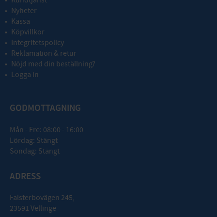
Nyheter
Kassa
Köpvillkor
Integritetspolicy
Reklamation & retur
Nöjd med din beställning?
Logga in
GODMOTTAGNING
Mån - Fre: 08:00 - 16:00
Lördag: Stängt
Söndag: Stängt
ADRESS
Falsterbovägen 245,
23591 Vellinge