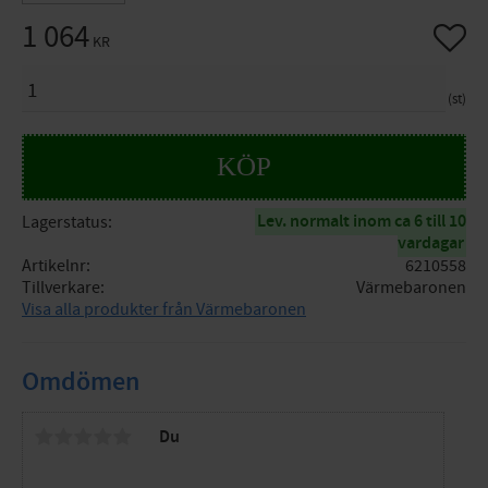
1 064
Lägg til
KR
ANTAL
st
KÖP
Lev. normalt inom ca 6 till 10
Lagerstatus
vardagar
Artikelnr
6210558
Tillverkare
Värmebaronen
Visa alla produkter från Värmebaronen
Omdömen
Du