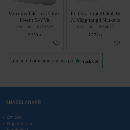
Våtrumsfläkt Fresh Inte
Ifö Cera Toalettskål 38
llivent SKY Vit
75 Vägghängd Mjuksits
8751527
7856077
2 260
2 174
KR
KR
Lägg till i favoriter
Lägg til
SNABBLÄNKAR
Om oss
Frågor & svar
Kundtjänst