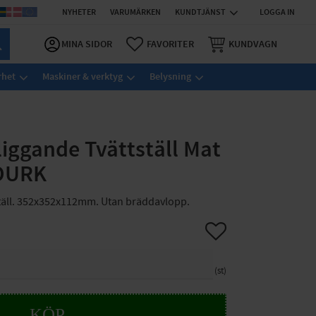
NYHETER
VARUMÄRKEN
KUNDTJÄNST
LOGGA IN
MINA SIDOR
FAVORITER
KUNDVAGN
rhet
Maskiner & verktyg
Belysning
iggande Tvättställ Mat
NOURK
täll. 352x352x112mm. Utan bräddavlopp.
Lägg till i favoriter
st
KÖP