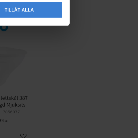
TILLÅT ALLA
alettskål 387
gd Mjuksits
7856077
74
KR