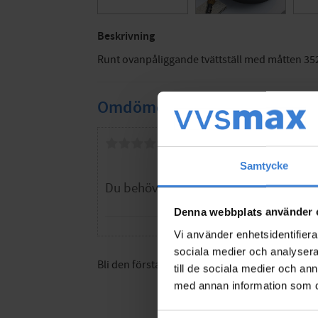
Beskrivning
Runt ovanpåliggande tvättställ med måtten 3
Omdömen
Du
Samtycke
Denna webbplats använder 
Vi använder enhetsidentifierar
sociala medier och analysera 
Bli den första att lämna ett omdöme.
till de sociala medier och a
med annan information som du 