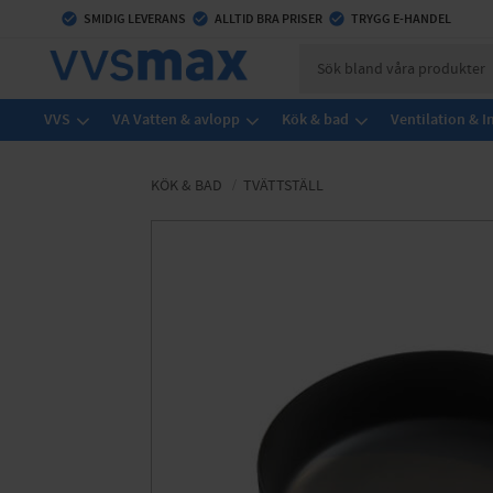
check_circle
SMIDIG LEVERANS
check_circle
ALLTID BRA PRISER
check_circle
TRYGG E-HANDEL
VVS
VA Vatten & avlopp
Kök & bad
Ventilation & 
KÖK & BAD
TVÄTTSTÄLL