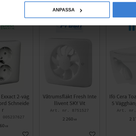
ANPASSA
 Exxact 2-väg
Våtrumsfläkt Fresh Inte
Ifö Cera To
Jord Schneide
llivent SKY Vit
5 Vägghän
r
8751527
005237627
2 260
2 1
KR
60
KR