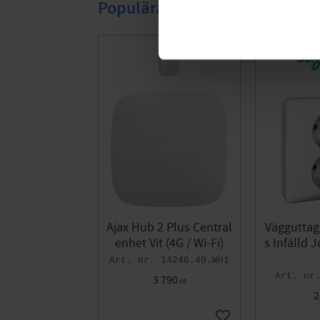
Populära produkter
Ajax Hub 2 Plus Central
Vägguttag
enhet Vit (4G / Wi-Fi)
s Infälld 
14246.40.WH1
3 790
KR
2