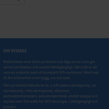
Lägg till i favoriter
OM VVSMAX
Webbutiken med stort sortiment och låga priser som gör
värme,ventilation och sanitet lättillgängligt. Vårt mål är att
vara en vvsbutik med ett komplett VVS-sortiment. Med över
30 års erfarenhet inom bygg, vvs och bad.
Vårt sortiment inkluderar bl. a luft vatten värmepump, ctc
värmepump, nibe värmepump, elpannor,
varmvattenberedare, ackumulatortank, enskilt avlopp och
mycket mer! Din källa för VVS-lösningar. Lättillgängligt och
prisvärt .