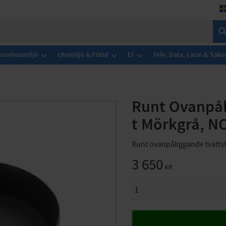
Inomhusmiljö
Utemiljö & Fritid
El
Tele, Data, Larm & Säke
Runt Ovanpål
t Mörkgrå, 
Runt ovanpåliggande tvätts
3 650
KR
ANTAL