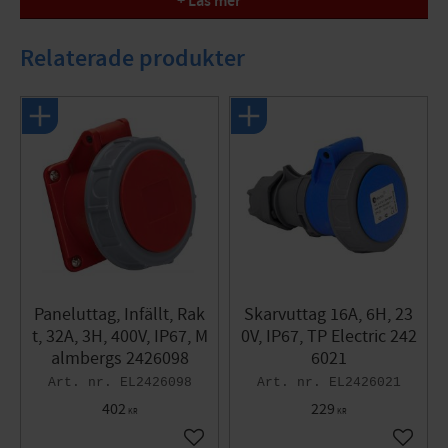
+ Läs mer
låsning av höljet som förenklar service.Anslutningsbar area:
2,5-10 mm²
Relaterade produkter
Specifikationer
Kapslingsklass : IP67
Märkström : 32A
Poltal : 3P+Jord
Spänning : 400V
Typ : 332-3
Åtdragsmoment : Min 0,8Nm, Max 1,2Nm
Paneluttag, Infällt, Rak
Skarvuttag 16A, 6H, 23
t, 32A, 3H, 400V, IP67, M
0V, IP67, TP Electric 242
almbergs 2426098
6021
EL2426098
EL2426021
402
229
KR
KR
Lägg till i favoriter
Lägg til