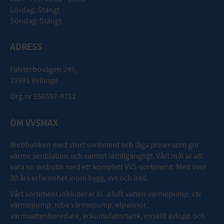
Lördag: Stängt
Söndag: Stängt
ADRESS
Falsterbovägen 245,
23591 Vellinge
Org.nr 556597-9712
OM VVSMAX
Webbutiken med stort sortiment och låga priser som gör
värme,ventilation och sanitet lättillgängligt. Vårt mål är att
vara en vvsbutik med ett komplett VVS-sortiment. Med över
30 års erfarenhet inom bygg, vvs och bad.
Vårt sortiment inkluderar bl. a luft vatten värmepump, ctc
värmepump, nibe värmepump, elpannor,
varmvattenberedare, ackumulatortank, enskilt avlopp och