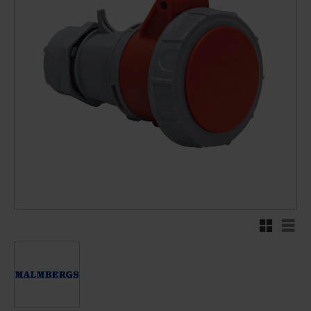
Rutnätsvy
Listv