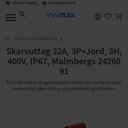
check_circle
TRYGG E-HANDEL
check_circle
ALLTID BRA PRISER
Meny
KUNDV
FAVORIT
EL
INSTALLATIONSMATERIAL EL
Skarvuttag 32A, 3P+Jord, 3H,
400V, IP67, Malmbergs 24260
91
Försedd med en dragavlastande kabelförskruvning av mjukt
material för säker tätning och utmärkt draghållfasthet.