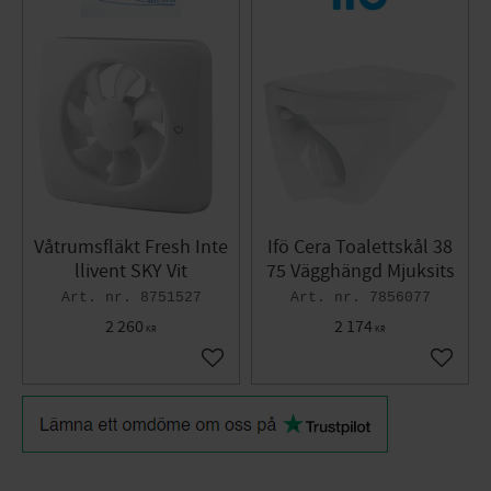
Våtrumsfläkt Fresh Inte
Ifö Cera Toalettskål 38
llivent SKY Vit
75 Vägghängd Mjuksits
8751527
7856077
2 260
2 174
KR
KR
Lägg till i favoriter
Lägg til