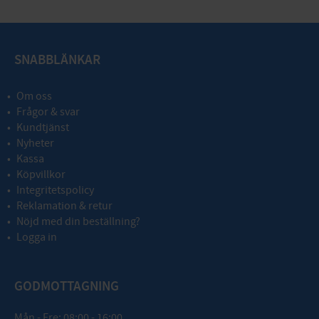
SNABBLÄNKAR
Om oss
Frågor & svar
Kundtjänst
Nyheter
Kassa
Köpvillkor
Integritetspolicy
Reklamation & retur
Nöjd med din beställning?
Logga in
GODMOTTAGNING
Mån - Fre: 08:00 - 16:00