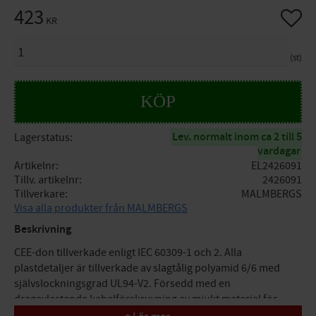
423
Lägg til
KR
ANTAL
st
KÖP
Lev. normalt inom ca 2 till 5
Lagerstatus
vardagar
Artikelnr
EL2426091
Tillv. artikelnr
2426091
Tillverkare
MALMBERGS
Visa alla produkter från MALMBERGS
Beskrivning
CEE-don tillverkade enligt IEC 60309-1 och 2. Alla
plastdetaljer är tillverkade av slagtålig polyamid 6/6 med
självslockningsgrad UL94-V2. Försedd med en
dragavlastande kabelförskruvning av mjukt material för
säker tätning och utmärkt draghållfasthet. Med patenterad