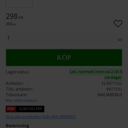
Nedsatt pris:
298
KR
Lägg til
Ordinarie pris:
359
KR
ANTAL
st
KÖP
Lev. normalt inom ca 2 till 5
Lagerstatus
vardagar
Artikelnr
EL9977331
Tillv. artikelnr
9977331
Tillverkare
MALMBERGS
Mer information
EL9977331.PDF
Visa alla produkter från MALMBERGS
Beskrivning