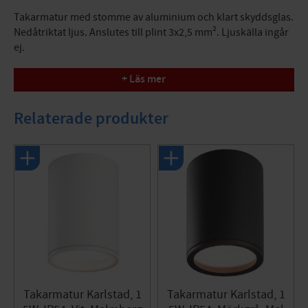
Takarmatur med stomme av aluminium och klart skyddsglas.
Nedåtriktat ljus. Anslutes till plint 3x2,5 mm². Ljuskälla ingår
ej.
Specifikationer
+ Läs mer
Effekt: Max 15W
Färg: Silver
Relaterade produkter
Mått (ØxH): 108x155 mm
Sockel: E27
Spänning: 230V
Energiklass: A++ till E
Takarmatur Karlstad, 1
Takarmatur Karlstad, 1