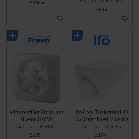
005237627
3 790
KR
260
KR
Lägg till i favoriter
Lägg til
Våtrumsfläkt Fresh Inte
Ifö Cera Toalettskål 38
llivent SKY Vit
75 Vägghängd Mjuksits
8751527
7856077
2 260
2 174
KR
KR