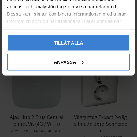
annons- och analysföretag som vi samarbetar med.
Dessa kan i sin tur kombinera informationen med annan
information som du har tillhandahållit eller som de har
Populära produkter
samlat in när du har använt deras tjänster.
TILLÅT ALLA
ANPASSA
Ajax Hub 2 Plus Central
Vägguttag Exxact 2-väg
enhet Vit (4G / Wi-Fi)
s Infälld Jord Schneide
r
14246.40.WH1