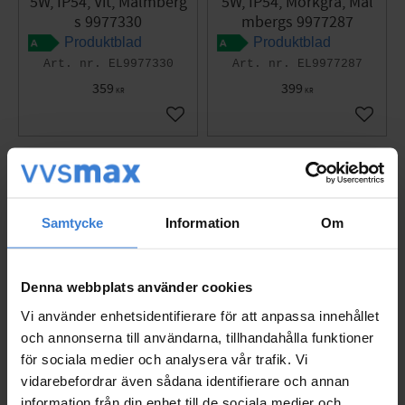
5W, IP54, Vit, Malmberg
5W, IP54, Mörkgrå, Mal
s 9977330
mbergs 9977287
Produktblad
Produktblad
EL9977330
EL9977287
359
399
KR
KR
Lägg till i favoriter
Lägg til
Omdömen
Samtycke
Information
Om
Du
Denna webbplats använder cookies
Vi använder enhetsidentifierare för att anpassa innehållet
och annonserna till användarna, tillhandahålla funktioner
för sociala medier och analysera vår trafik. Vi
vidarebefordrar även sådana identifierare och annan
Bli den första att lämna ett omdöme.
information från din enhet till de sociala medier och