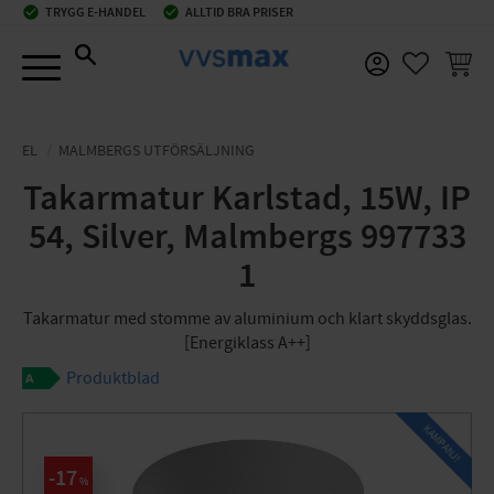
check_circle
TRYGG E-HANDEL
check_circle
ALLTID BRA PRISER
Meny
KUNDV
FAVORIT
EL
MALMBERGS UTFÖRSÄLJNING
Takarmatur Karlstad, 15W, IP
54, Silver, Malmbergs 997733
1
Takarmatur med stomme av aluminium och klart skyddsglas.
[Energiklass A++]
Produktblad
KAMPANJ!
17
%