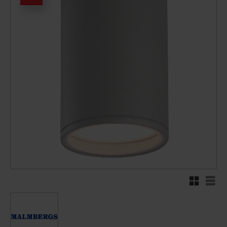
Rutnätsvy
Listv