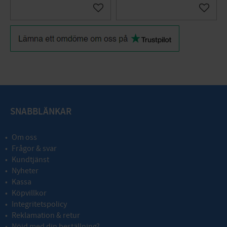
Lägg till i favoriter
Lägg til
SNABBLÄNKAR
Om oss
Frågor & svar
Kundtjänst
Nyheter
Kassa
Köpvillkor
Integritetspolicy
Reklamation & retur
Nöjd med din beställning?