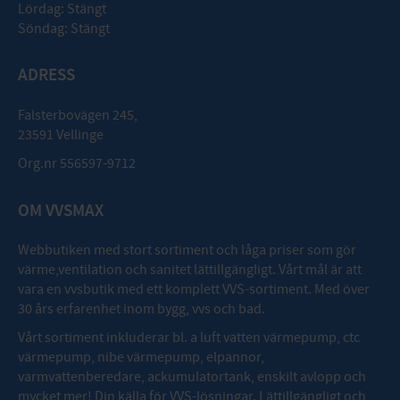
Lördag: Stängt
Söndag: Stängt
ADRESS
Falsterbovägen 245,
23591 Vellinge
Org.nr 556597-9712
OM VVSMAX
Webbutiken med stort sortiment och låga priser som gör
värme,ventilation och sanitet lättillgängligt. Vårt mål är att
vara en vvsbutik med ett komplett VVS-sortiment. Med över
30 års erfarenhet inom bygg, vvs och bad.
Vårt sortiment inkluderar bl. a luft vatten värmepump, ctc
värmepump, nibe värmepump, elpannor,
varmvattenberedare, ackumulatortank, enskilt avlopp och
mycket mer! Din källa för VVS-lösningar. Lättillgängligt och