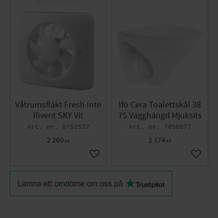
Våtrumsfläkt Fresh Inte
Ifö Cera Toalettskål 38
llivent SKY Vit
75 Vägghängd Mjuksits
8751527
7856077
2 260
2 174
KR
KR
Lägg till i favoriter
Lägg til