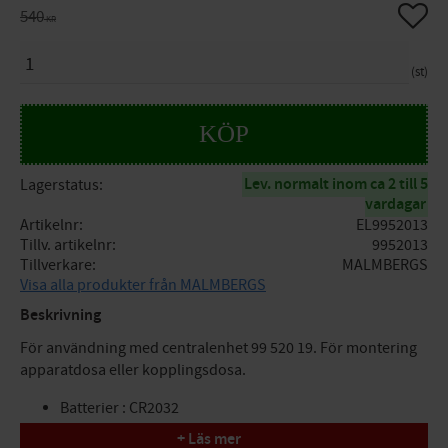
Lägg til
Ordinarie pris:
540
KR
ANTAL
st
KÖP
Lev. normalt inom ca 2 till 5
Lagerstatus
vardagar
Artikelnr
EL9952013
Tillv. artikelnr
9952013
Tillverkare
MALMBERGS
Visa alla produkter från MALMBERGS
Beskrivning
För användning med centralenhet 99 520 19. För montering
apparatdosa eller kopplingsdosa.
Batterier : CR2032
IP Klass : IP20
+ Läs mer