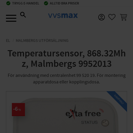
check_circle
TRYGG E-HANDEL
check_circle
ALLTID BRA PRISER
Meny
KUNDV
FAVORIT
EL
MALMBERGS UTFÖRSÄLJNING
Temperatursensor, 868.32Mh
z, Malmbergs 9952013
För användning med centralenhet 99 520 19. För montering
apparatdosa eller kopplingsdosa.
KAMPANJ!
6
%