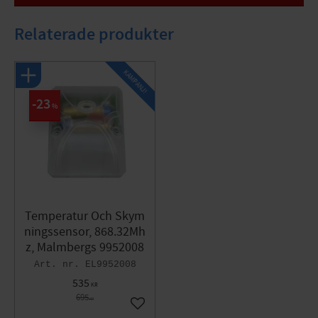
Mått (BxHxDj) : Mätområde temperatur: -20 till +50°C
Relaterade produkter
KAMPANJ!
23
%
Temperatur Och Skym
ningssensor, 868.32Mh
z, Malmbergs 9952008
EL9952008
535
KR
695
KR
Lägg till i favoriter