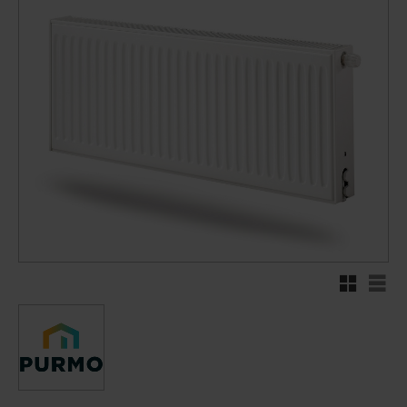
Rutnätsvy
Listv