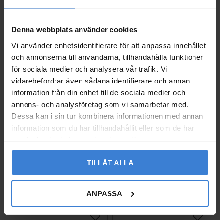
Populära produkter
Thermopanel V4 levereras alltid med sidoplåtar och galler
färdigmonterat. Tillsammans med radiatorkroppens nya
Denna webbplats använder cookies
profil och produktens något vitare kulör, skapar detta en
Vi använder enhetsidentifierare för att anpassa innehållet
fräsch och ren design. En komplett lättskött radiator utan
och annonserna till användarna, tillhandahålla funktioner
synliga, svårputsade rördetaljer eller dammsamlande
mellanrum. Bara en skönt värmande Thermopanel.
för sociala medier och analysera vår trafik. Vi
vidarebefordrar även sådana identifierare och annan
Packat och klart!
information från din enhet till de sociala medier och
annons- och analysföretag som vi samarbetar med.
Thermopanel har utvecklats med fokus på logistisk
Dessa kan i sin tur kombinera informationen med annan
fulländning. Genom att producera radiatorn installationsklar
information som du har tillhandahållit eller som de har
i en modern produktionslinje, effektiviseras produktion,
samlat in när du har använt deras tjänster.
distribution och hantering hos lagerhållande grossist. För
installatören minskar montagetiden och risken för felaktiga
Ajax Hub 2 Plus Central
Vägguttag Exxact 2-väg
eller saknade detaljer elimineras.
TILLÅT ALLA
enhet Vit (4G / Wi-Fi)
s Infälld Jord Schneide
r
14246.40.WH1
005237627
3 790
ANPASSA
KR
260
KR