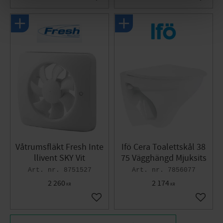
Lägg till i favoriter
Lägg til
Våtrumsfläkt Fresh Inte
Ifö Cera Toalettskål 38
llivent SKY Vit
75 Vägghängd Mjuksits
8751527
7856077
2 260
2 174
KR
KR
Lägg till i favoriter
Lägg til