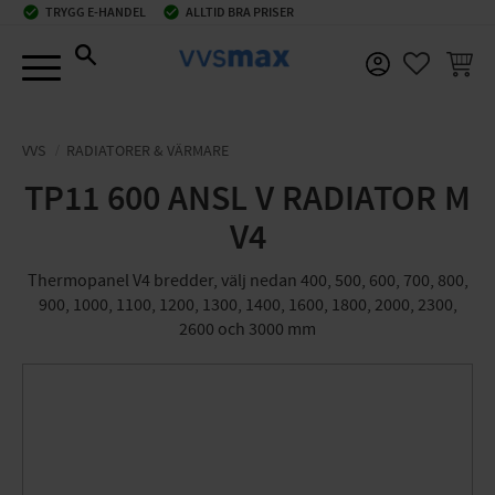
check_circle
TRYGG E-HANDEL
check_circle
ALLTID BRA PRISER
Meny
KUNDV
FAVORIT
VVS
RADIATORER & VÄRMARE
TP11 600 ANSL V RADIATOR M
V4
Thermopanel V4 bredder, välj nedan 400, 500, 600, 700, 800,
900, 1000, 1100, 1200, 1300, 1400, 1600, 1800, 2000, 2300,
2600 och 3000 mm