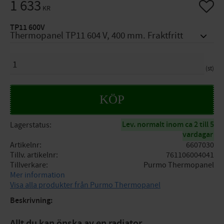
1 633
Lägg til
KR
TP11 600V
ANTAL
st
KÖP
Lev. normalt inom ca 2 till 5
Lagerstatus
vardagar
Artikelnr
6607030
Tillv. artikelnr
761106004041
Tillverkare
Purmo Thermopanel
Mer information
Visa alla produkter från Purmo Thermopanel
Beskrivning:
Allt du kan önska av en radiator