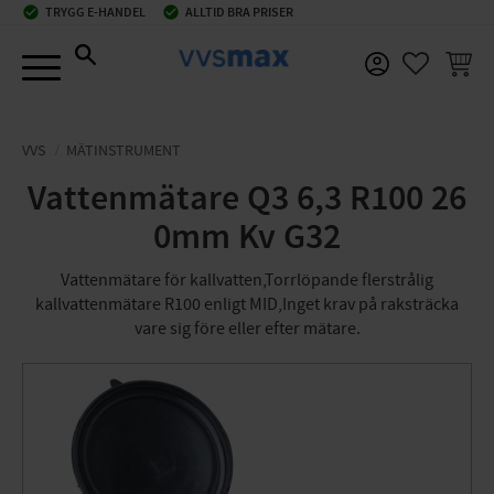
check_circle
TRYGG E-HANDEL
check_circle
ALLTID BRA PRISER
Meny
KUNDV
FAVORIT
VVS
MÄTINSTRUMENT
Vattenmätare Q3 6,3 R100 26
0mm Kv G32
Vattenmätare för kallvatten,Torrlöpande flerstrålig
kallvattenmätare R100 enligt MID,Inget krav på raksträcka
vare sig före eller efter mätare.