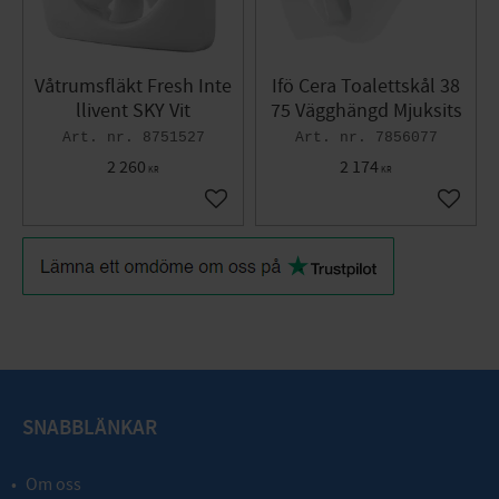
Våtrumsfläkt Fresh Inte
Ifö Cera Toalettskål 38
llivent SKY Vit
75 Vägghängd Mjuksits
8751527
7856077
2 260
2 174
KR
KR
Lägg till i favoriter
Lägg til
SNABBLÄNKAR
Om oss