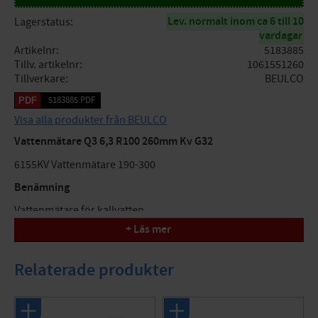
Lev. normalt inom ca 6 till 10
Lagerstatus
vardagar
Artikelnr
5183885
Tillv. artikelnr
1061551260
Tillverkare
BEULCO
5183885.PDF
Visa alla produkter från BEULCO
Vattenmätare Q3 6,3 R100 260mm Kv G32
6155KV Vattenmätare 190-300
Benämning
Vattenmätare för kallvatten.
+ Läs mer
Användningsområde
Tappvatten.
Relaterade produkter
Konstruktion
Torrlöpande flerstrålig kallvattenmätare R100 enligt MID.