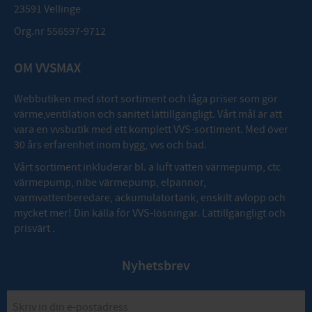
23591 Vellinge
Org.nr 556597-9712
OM VVSMAX
Webbutiken med stort sortiment och låga priser som gör
värme,ventilation och sanitet lättillgängligt. Vårt mål är att
vara en vvsbutik med ett komplett VVS-sortiment. Med över
30 års erfarenhet inom bygg, vvs och bad.
Vårt sortiment inkluderar bl. a luft vatten värmepump, ctc
värmepump, nibe värmepump, elpannor,
varmvattenberedare, ackumulatortank, enskilt avlopp och
mycket mer! Din källa för VVS-lösningar. Lättillgängligt och
prisvärt .
Nyhetsbrev