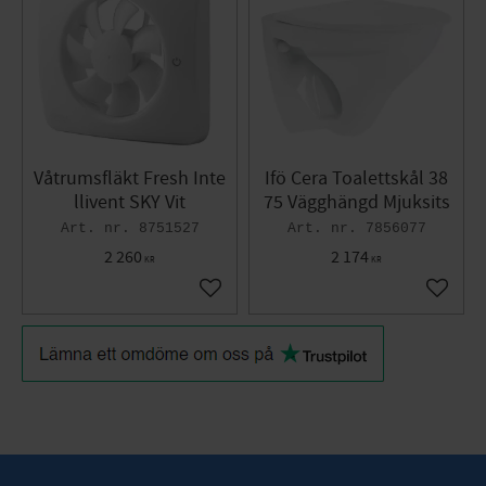
Våtrumsfläkt Fresh Inte
Ifö Cera Toalettskål 38
llivent SKY Vit
75 Vägghängd Mjuksits
8751527
7856077
2 260
2 174
KR
KR
Lägg till i favoriter
Lägg til