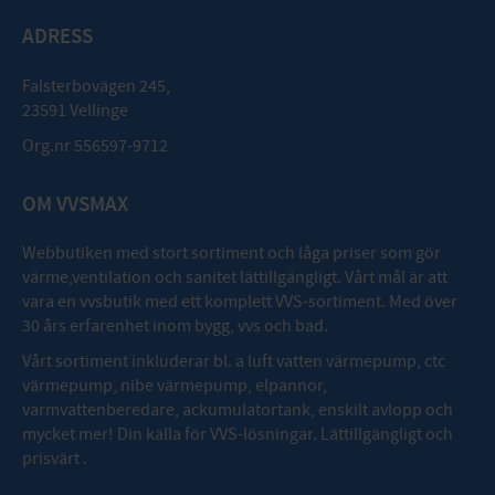
ADRESS
Falsterbovägen 245,
23591 Vellinge
Org.nr 556597-9712
OM VVSMAX
Webbutiken med stort sortiment och låga priser som gör
värme,ventilation och sanitet lättillgängligt. Vårt mål är att
vara en vvsbutik med ett komplett VVS-sortiment. Med över
30 års erfarenhet inom bygg, vvs och bad.
Vårt sortiment inkluderar bl. a luft vatten värmepump, ctc
värmepump, nibe värmepump, elpannor,
varmvattenberedare, ackumulatortank, enskilt avlopp och
mycket mer! Din källa för VVS-lösningar. Lättillgängligt och
prisvärt .