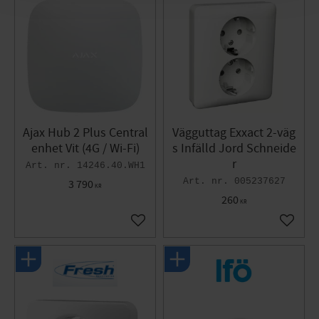
Ajax Hub 2 Plus Central
Vägguttag Exxact 2-väg
enhet Vit (4G / Wi-Fi)
s Infälld Jord Schneide
r
14246.40.WH1
005237627
3 790
KR
260
KR
Lägg till i favoriter
Lägg til