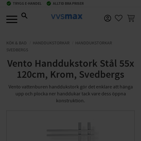
check_circle
TRYGG E-HANDEL
check_circle
ALLTID BRA PRISER
Meny
KUNDV
FAVORIT
KÖK & BAD
HANDDUKSTORKAR
HANDDUKSTORKAR
SVEDBERGS
Vento Handdukstork Stål 55x
120cm, Krom, Svedbergs
Vento vattenburen handdukstork gör det enklare att hänga
upp och plocka ner handdukar tack vare dess öppna
konstruktion.