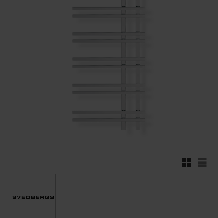
Rutnätsvy
Listv