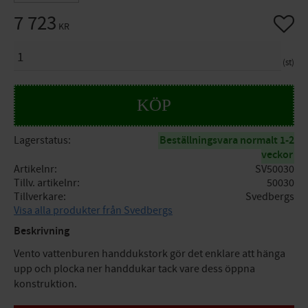
7 723
Lägg til
KR
ANTAL
st
KÖP
Lagerstatus
Beställningsvara normalt 1-2
veckor
Artikelnr
SV50030
Tillv. artikelnr
50030
Tillverkare
Svedbergs
Visa alla produkter från Svedbergs
Beskrivning
Vento vattenburen handdukstork gör det enklare att hänga
upp och plocka ner handdukar tack vare dess öppna
konstruktion.