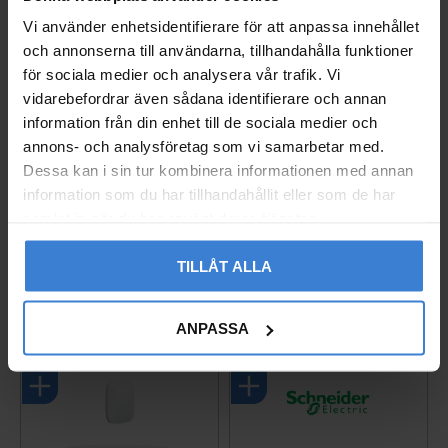
Omdömen
Vi använder enhetsidentifierare för att anpassa innehållet
och annonserna till användarna, tillhandahålla funktioner
Du
för sociala medier och analysera vår trafik. Vi
vidarebefordrar även sådana identifierare och annan
information från din enhet till de sociala medier och
annons- och analysföretag som vi samarbetar med.
Dessa kan i sin tur kombinera informationen med annan
information som du har tillhandahållit eller som de har
samlat in när du har använt deras tjänster.
Bli den första att lämna ett omdöme.
TILLÅT ALLA
Populära produkter
ANPASSA