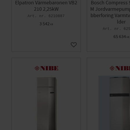
Elpatron Värmebaronen VB2
Bosch Compress 5
210 2,25kW
M Jordvarmepum
bberforing Varmt
6210887
lder
3 542
KR
62
65 634
KR
Gem som favorit