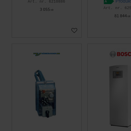
Produk
6210886
62
3 055
KR
81 844
KR
Gem som favorit