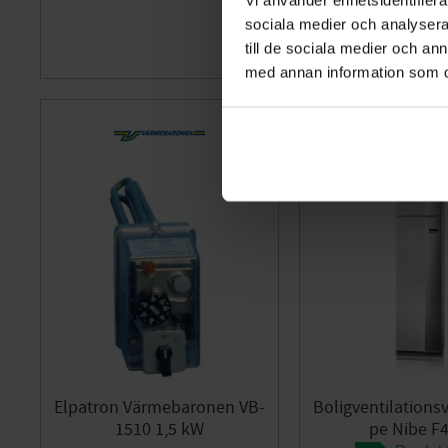
sociala medier och analysera 
till de sociala medier och a
Gem som favorit
med annan information som du 
Elpatron Värmebaronen VB-
Boligventilation
1510 1,5 kW
pe Nibe F