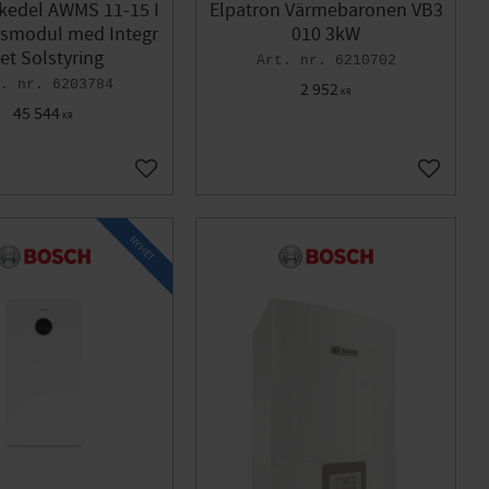
kedel AWMS 11-15 I
Elpatron Värmebaronen VB3
smodul med Integr
010 3kW
et Solstyring
6210702
6203784
2 952
KR
45 544
KR
Gem som favorit
Gem som
NYHET