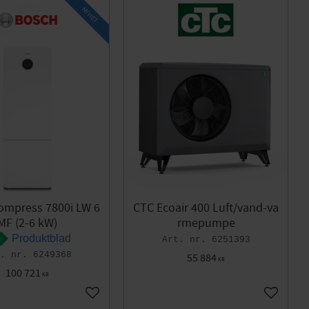
1
13,0 kW
1
NYHET
1
2 - 12 kW
1
1
4,5 kW
1
ompress 7800i LW 6
CTC Ecoair 400 Luft/vand-va
MF (2-6 kW)
rmepumpe
Produktblad
6251393
6249368
55 884
KR
100 721
KR
Gem som favorit
Gem som