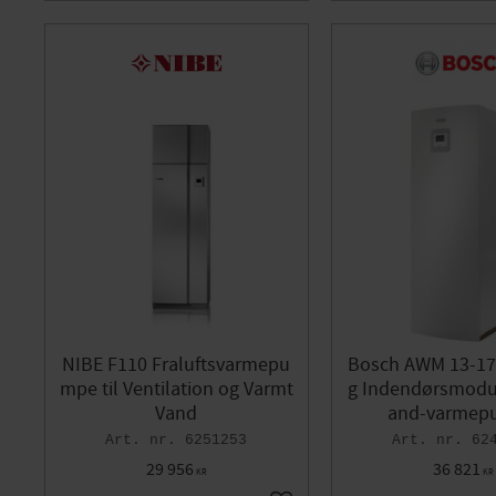
NIBE F110 Fraluftsvarmepu
Bosch AWM 13-17 
mpe til Ventilation og Varmt
g Indendørsmodul 
Vand
and-varmep
6251253
62
29 956
36 821
KR
KR