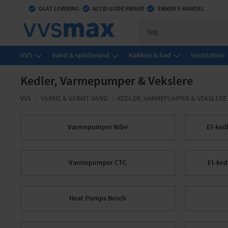
check_circle
GLAT LEVERING
check_circle
ALTID GODE PRISER
check_circle
SIKKER E-HANDEL
VVS
Vand & spildevand
Køkken & bad
Ventilation
Kedler, Varmepumper & Vekslere
VVS
VARME & VARMT VAND
KEDLER, VARMEPUMPER & VEKSLERE
Varmepumper Nibe
El-ked
Varmepumper CTC
El-ked
Heat Pumps Bosch