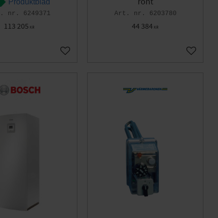
ront
Produktblad
6249371
6203780
113 205
44 384
KR
KR
Gem som favorit
Gem som