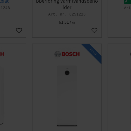
bberforing Varmtvandsbeho
tblad
lder
51248
6251226
61 517
KR
Gem som favorit
Gem som favorit
NYHET