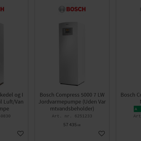
DN32
1
17,0 kW
6
2 - 8 kW
4 - 16 kW
kedel og I
Bosch Compress 5000 7 LW
Bosch C
l Luft/Van
Jordvarmepumpe (Uden Var
mpe
mtvandsbeholder)
40830
6251233
57 435
KR
Gem som favorit
Gem som favorit