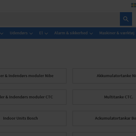
Udendørs
El
Alarm & sikkerhed
Maskiner & værktøj
ler & Indendørs moduler Nibe
Akkumulatortanke N
ler & Indendørs moduler CTC
Multitanke CTC.
Indoor Units Bosch
Ackumulatortankar B