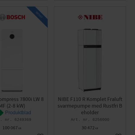
NYHET
ompress 7800i LW 8
NIBE F110 R Komplet Fraluft
MF (2-8 kW)
svarmepumpe med Rustfri B
eholder
Produktblad
6249369
6256000
100 067
30 472
KR
KR