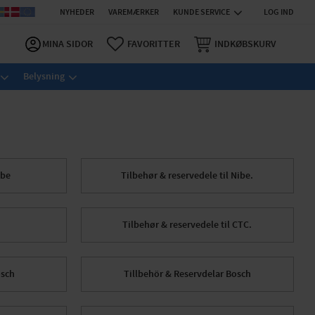
NYHEDER
VAREMÆRKER
KUNDE SERVICE
LOG IND
MINA SIDOR
FAVORITTER
INDKØBSKURV
Belysning
ibe
Tilbehør & reservedele til Nibe.
Tilbehør & reservedele til CTC.
osch
Tillbehör & Reservdelar Bosch