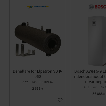
DN25
1
DN40
1
SPXFLOW
2
DN50
1
STRÖMSNÄS PANNAN
TERMOVENTILER
7
TREBEMA
1
Värmebaronen
75
Behållare för Elpatron VB K-
Bosch AWM 5-9 El
060
ndendørsmodul ti
d-varmepu
6210934
62
2 633
KR
36 888
KR
Gem som favorit