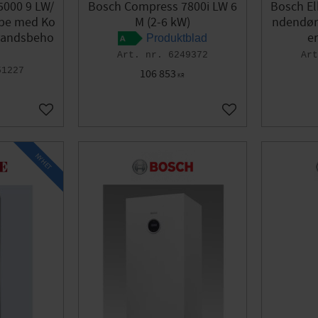
000 9 LW/
Bosch Compress 7800i LW 6
Bosch El
pe med Ko
M (2-6 kW)
ndendør
vandsbeho
er
Produktblad
6249372
51227
106 853
KR
Gem som favorit
Gem som favorit
NYHET