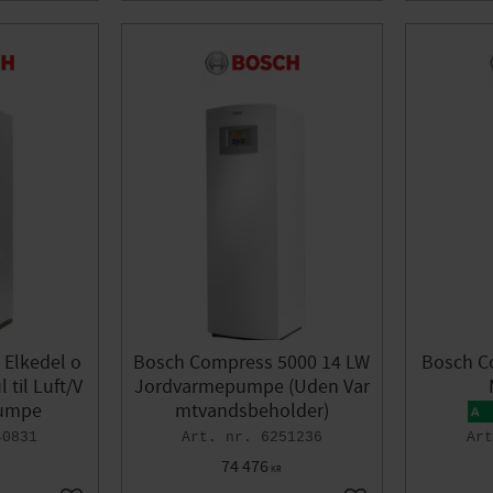
Elkedel o
Bosch Compress 5000 14 LW
Bosch C
til Luft/V
Jordvarmepumpe (Uden Var
umpe
mtvandsbeholder)
40831
6251236
74 476
KR