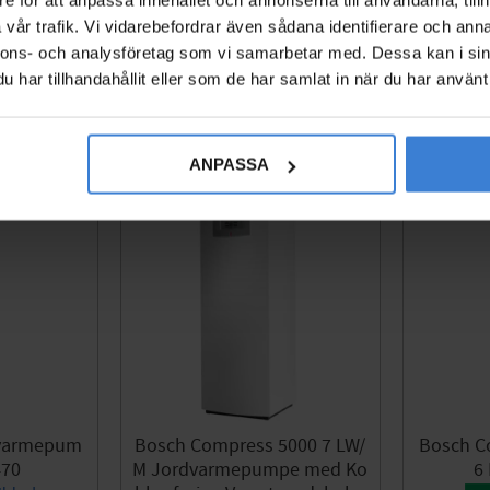
vår trafik. Vi vidarebefordrar även sådana identifierare och anna
60 513
KR
nnons- och analysföretag som vi samarbetar med. Dessa kan i sin
Gem som favorit
Gem som favorit
har tillhandahållit eller som de har samlat in när du har använt 
ANPASSA
svarmepum
Bosch Compress 5000 7 LW/
Bosch C
470
M Jordvarmepumpe med Ko
6