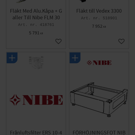
Fläkt Med Alu.Kåpa + G
Fläkt till Vedex 3300
aller Till Nibe FLM 30
518901
418761
7 952
KR
5 791
KR
Gem som favorit
Gem so
Frånluftsfilter ERS 10-4
FÖRHÖJNINGSFOT NIB