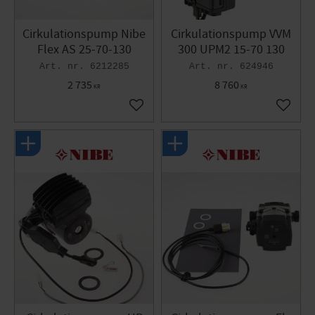
Cirkulationspump Nibe
Cirkulationspump VVM
Flex AS 25-70-130
300 UPM2 15-70 130
6212285
624946
2 735
8 760
KR
KR
Gem som favorit
Gem so