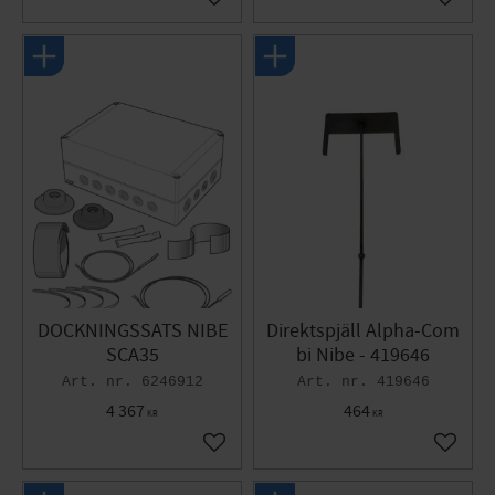
Gem som favorit
Gem so
DOCKNINGSSATS NIBE
Direktspjäll Alpha-Com
SCA35
bi Nibe - 419646
6246912
419646
4 367
464
KR
KR
Gem som favorit
Gem so