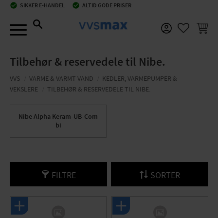
check_circle
SIKKER E-HANDEL
check_circle
ALTID GODE PRISER
Menu
INDKØ
FAVORIT
Tilbehør & reservedele til Nibe.
VVS
VARME & VARMT VAND
KEDLER, VARMEPUMPER &
VEKSLERE
TILBEHØR & RESERVEDELE TIL NIBE.
Nibe Alpha Keram-UB-Com
bi
FILTRE
SORTER