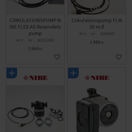
CIRKULATIONSPUMP N
Cirkulationspump FLM
IBE FLEX AS Reservdels
30 m.fl
pump
624945
6212283
1 989
KR
2 664
KR
Gem som favorit
Gem so