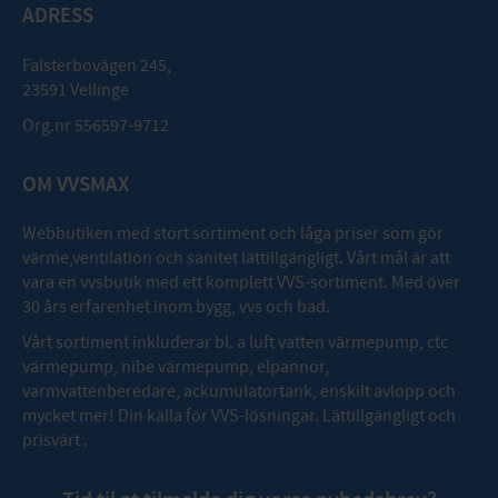
ADRESS
Falsterbovägen 245,
23591 Vellinge
Org.nr 556597-9712
OM VVSMAX
Webbutiken med stort sortiment och låga priser som gör
värme,ventilation och sanitet lättillgängligt. Vårt mål är att
vara en vvsbutik med ett komplett VVS-sortiment. Med över
30 års erfarenhet inom bygg, vvs och bad.
Vårt sortiment inkluderar bl. a luft vatten värmepump, ctc
värmepump, nibe värmepump, elpannor,
varmvattenberedare, ackumulatortank, enskilt avlopp och
mycket mer! Din källa för VVS-lösningar. Lättillgängligt och
prisvärt .