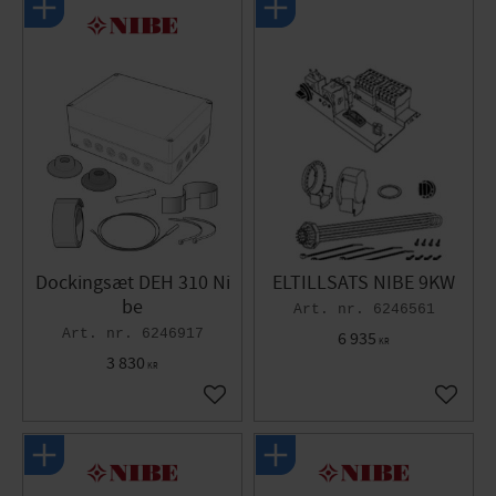
Dockingsæt DEH 310 Ni
ELTILLSATS NIBE 9KW
be
6246561
6246917
6 935
KR
3 830
KR
Gem som favorit
Gem so