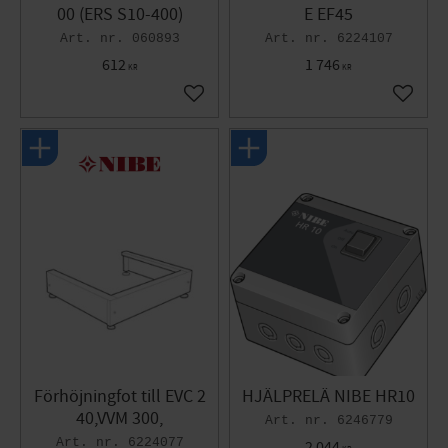
00 (ERS S10-400)
E EF45
060893
6224107
612
1 746
KR
KR
Gem som favorit
Gem so
Förhöjningfot till EVC 2
HJÄLPRELÄ NIBE HR10
40,VVM 300,
6246779
6224077
2 044