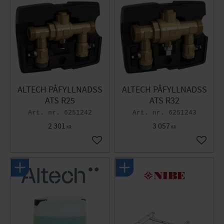
ALTECH PÅFYLLNADSS
ALTECH PÅFYLLNADSS
ATS R25
ATS R32
6251242
6251243
2 301
3 057
KR
KR
Gem som favorit
Gem so