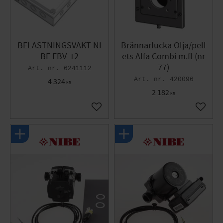
BELASTNINGSVAKT NI
Brännarlucka Olja/pell
BE EBV-12
ets Alfa Combi m.fl (nr
77)
6241112
420096
4 324
KR
2 182
KR
Gem som favorit
Gem so