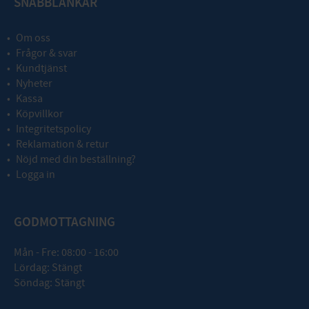
SNABBLÄNKAR
Om oss
Frågor & svar
Kundtjänst
Nyheter
Kassa
Köpvillkor
Integritetspolicy
Reklamation & retur
Nöjd med din beställning?
Logga in
GODMOTTAGNING
Mån - Fre: 08:00 - 16:00
Lördag: Stängt
Söndag: Stängt