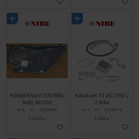
Gem som favorit
Gem so
KONDENSVATTENTRÅG
Kabelsæt Til VCC/ESV 2
NIBE 067202
2 Nibe
6250690
6246675
13 210
1 242
KR
KR
Gem som favorit
Gem so