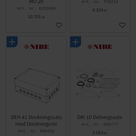
MO 20
718212
6251006
6 324
KR
10 701
KR
Gem som favorit
Gem so
DEH 41 Dockningssats
DKI 10 Delningssats
med Dockningsrör
089777
066102
2 563
KR