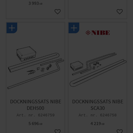
3 993
KR
Gem som favorit
Gem so
DOCKNINGSSATS NIBE
DOCKNINGSSATS NIBE
DEH500
SCA30
6246759
6246758
5 696
4 219
KR
KR