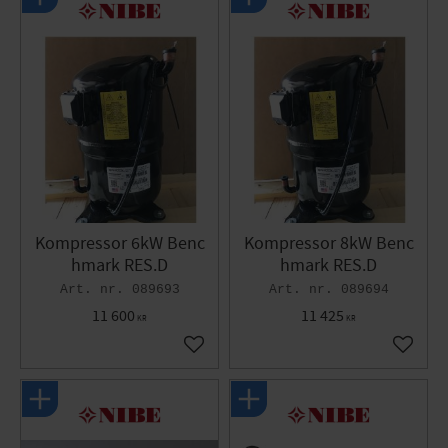
Kompressor 6kW Benc
Kompressor 8kW Benc
hmark RES.D
hmark RES.D
089693
089694
11 600
11 425
KR
KR
Gem som favorit
Gem so