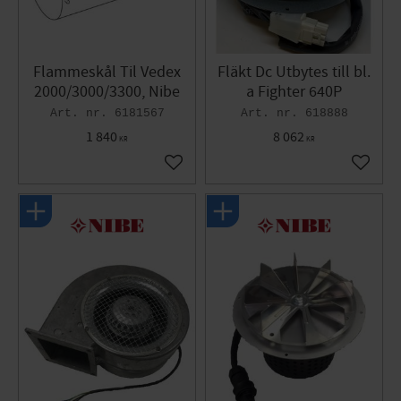
Flammeskål Til Vedex
Fläkt Dc Utbytes till bl.
2000/3000/3300, Nibe
a Fighter 640P
6181567
618888
1 840
8 062
KR
KR
Gem som favorit
Gem so