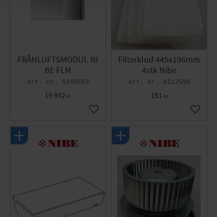
FRÅNLUFTSMODUL NI
Filterklud 445x196mm
BE FLM
4stk Nibe
6246663
6212596
19 842
191
KR
KR
Gem som favorit
Gem so