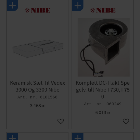
Keramisk Sæt Til Vedex
Komplett DC-Fläkt Spe
3000 Og 3300 Nibe
gelv. till Nibe F730, F75
0
6181566
060249
3 468
KR
6 013
KR
Gem som favorit
Gem so