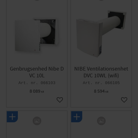
Genbrugsenhed Nibe D
NIBE Ventilationsenhet
VC 10L
DVC 10WL (wifi)
066103
066105
8 089
8 594
KR
KR
Gem som favorit
Gem so