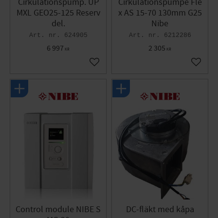
Cirkulationspump. UP
Cirkulationspumpe Fle
MXL GEO25-125 Reserv
x AS 15-70 130mm G25
del.
Nibe
624905
6212286
6 997
2 305
KR
KR
Gem som favorit
Gem so
Control module NIBE S
DC-fläkt med kåpa