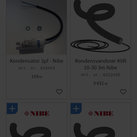
Kondensator 3µf - Nibe
Kondensvandsrør KVR
10-30 3m Nibe
018453
6212435
159
KR
3 631
KR
Gem som favorit
Gem so