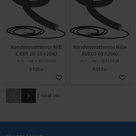
Kondensvattenrör NIB
Kondensvattenrör Nibe
E KVR 10-10 F2040
KVR10-60 F2040
6212434
6212436
2 738
5 013
KR
KR
Gem som favorit
Gem so
1–
50
af
166