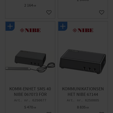
KR
2 164
KR
Gem som favorit
Gem so
KOMM-ENHET SMS 40
KOMMUNIKATIONSEN
NIBE 067073 FÖR
HET NIBE 67144
6250677
6250805
5 470
8 835
KR
KR