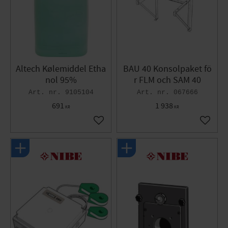
Altech Kølemiddel Etha
BAU 40 Konsolpaket fö
nol 95%
r FLM och SAM 40
9105104
067666
691
1 938
KR
KR
Gem som favorit
Gem so