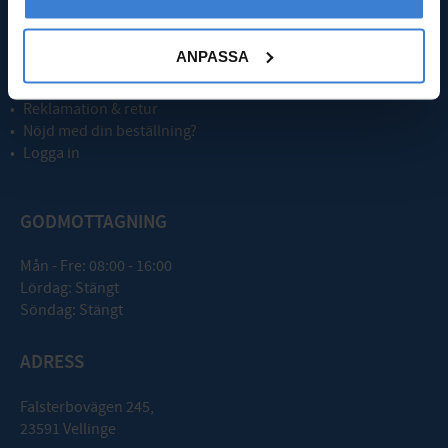
Nyheter
Kassa
ANPASSA
Köpvillkor
Integritetspolicy
Reklamation & retur
Nöjd med din beställning?
Logga in
GODMOTTAGNING
Mån - Fre: 08:00 - 16:00
Lördag: Stängt
Söndag: Stängt
ADRESS
Falsterbovägen 245,
23591 Vellinge