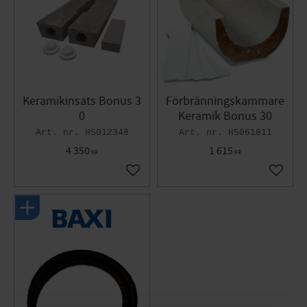
Keramikinsats Bonus 3
Förbränningskammare
0
Keramik Bonus 30
HS012348
HS061811
4 350
1 615
KR
KR
Gem som favorit
Gem so