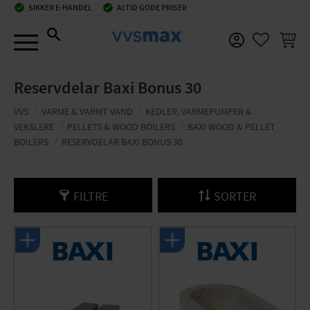
check_circle
SIKKER E-HANDEL
check_circle
ALTID GODE PRISER
Menu
INDKØ
FAVORIT
Reservdelar Baxi Bonus 30
VVS
VARME & VARMT VAND
KEDLER, VARMEPUMPER &
VEKSLERE
PELLETS & WOOD BOILERS
BAXI WOOD & PELLET
BOILERS
RESERVDELAR BAXI BONUS 30
FILTRE
SORTER