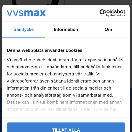
Samtycke
Information
Om
Luckpackning Övre luc
ka Bonus 30
HS012350
Denna webbplats använder cookies
500
KR
Vi använder enhetsidentifierare för att anpassa innehållet
Gem som favorit
och annonserna till användarna, tillhandahålla funktioner
för sociala medier och analysera vår trafik. Vi
vidarebefordrar även sådana identifierare och annan
information från din enhet till de sociala medier och
annons- och analysföretag som vi samarbetar med.
Dessa kan i sin tur kombinera informationen med annan
SNABBLÄNKAR
information som du har tillhandahållit eller som de har
samlat in när du har använt deras tjänster.
Om oss
Frågor & svar
TILLÅT ALLA
Kundtjänst