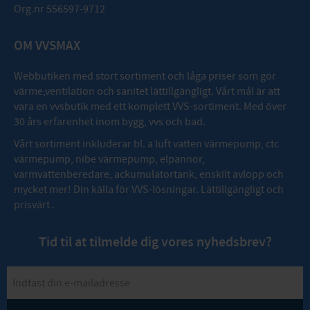
Org.nr 556597-9712
OM VVSMAX
Webbutiken med stort sortiment och låga priser som gör
värme,ventilation och sanitet lättillgängligt. Vårt mål är att
vara en vvsbutik med ett komplett VVS-sortiment. Med över
30 års erfarenhet inom bygg, vvs och bad.
Vårt sortiment inkluderar bl. a luft vatten värmepump, ctc
värmepump, nibe värmepump, elpannor,
varmvattenberedare, ackumulatortank, enskilt avlopp och
mycket mer! Din källa för VVS-lösningar. Lättillgängligt och
prisvärt .
Tid til at tilmelde dig vores nyhedsbrev?