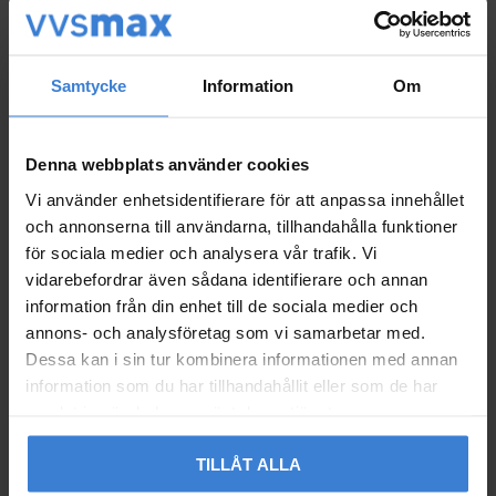
Wilo Yonos PICO-Z 25/
Wilo Yonos PICO-Z 25/
Samtycke
Information
Om
0,5-4-180, Cirkulations
0,5-6-130, Cirkulations
pumpe
pumpe
5792013
5792014
Denna webbplats använder cookies
8 658
9 367
KR
KR
Vi använder enhetsidentifierare för att anpassa innehållet
Gem som favorit
Gem so
och annonserna till användarna, tillhandahålla funktioner
för sociala medier och analysera vår trafik. Vi
vidarebefordrar även sådana identifierare och annan
information från din enhet till de sociala medier och
annons- och analysföretag som vi samarbetar med.
Dessa kan i sin tur kombinera informationen med annan
information som du har tillhandahållit eller som de har
samlat in när du har använt deras tjänster.
TILLÅT ALLA