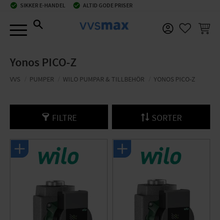
check_circle
SIKKER E-HANDEL
check_circle
ALTID GODE PRISER
Menu
INDKØ
FAVORIT
Yonos PICO-Z
VVS
PUMPER
WILO PUMPAR & TILLBEHÖR
YONOS PICO-Z
FILTRE
SORTER