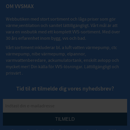
OM VVSMAX
Webbutiken med stort sortiment och låga priser som gör
värme,ventilation och sanitet lättillgängligt. Vårt mål är att
vara en vvsbutik med ett komplett VVS-sortiment. Med över
30 års erfarenhet inom bygg, vvs och bad.
Vårt sortiment inkluderar bl. a luft vatten värmepump, ctc
värmepump, nibe värmepump, elpannor,
varmvattenberedare, ackumulatortank, enskilt avlopp och
mycket mer! Din källa för VVS-lösningar. Lättillgängligt och
prisvärt .
Tid til at tilmelde dig vores nyhedsbrev?
TILMELD