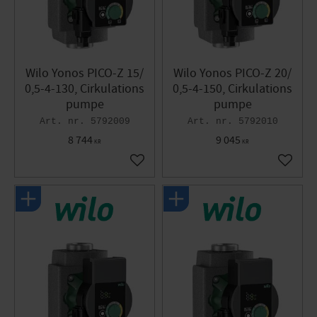
Wilo Yonos PICO-Z 15/
Wilo Yonos PICO-Z 20/
0,5-4-130, Cirkulations
0,5-4-150, Cirkulations
pumpe
pumpe
5792009
5792010
8 744
9 045
KR
KR
Gem som favorit
Gem so