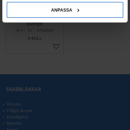
ANPASSA
Wilo Yonos PICO-Z 25/
0,5-6-180, Cirkulations
pumpe
5792015
9 453
KR
Gem som favorit
SNABBLÄNKAR
Om oss
Frågor & svar
Kundtjänst
Nyheter
Kassa